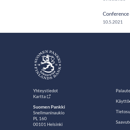
Conference 
10.5.2021
Yhteystiedot
Palaut
Kartta
Käyttö
Suomen Pankki
Tietosu
Snellmaninaukio
PL 160
Saavut
00101 Helsinki