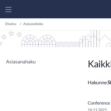
Siirry sisältöön
Etusivu
Asiasanahaku
Kaikk
Asiasanahaku
Hakunne
S
Conference 
16.11.2021