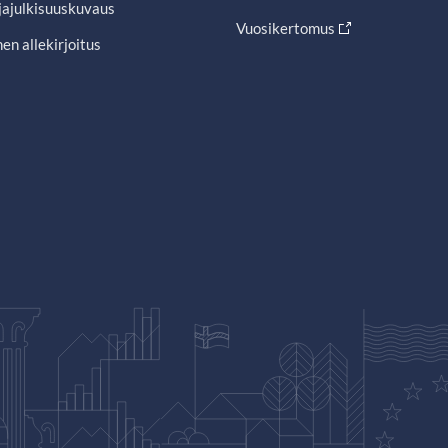
jajulkisuuskuvaus
Vuosikertomus
en allekirjoitus