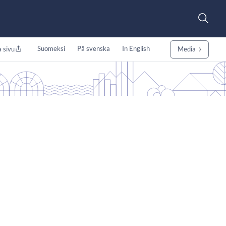
Suomeksi
På svenska
In English
 sivu
Media