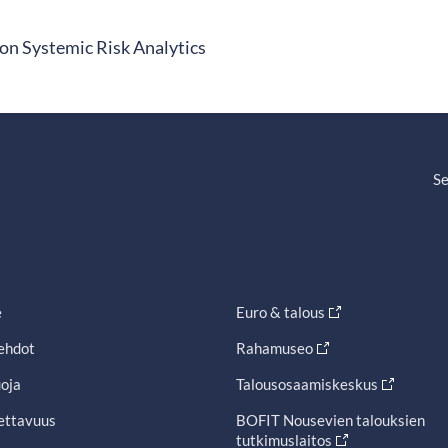
on Systemic Risk Analytics
Se
e
Euro & talous
ehdot
Rahamuseo
oja
Talousosaamiskeskus
ettavuus
BOFIT Nousevien talouksien
tutkimuslaitos