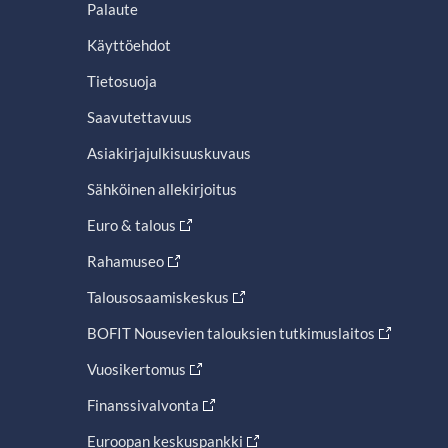
Palaute
Käyttöehdot
Tietosuoja
Saavutettavuus
Asiakirjajulkisuuskuvaus
Sähköinen allekirjoitus
Euro & talous
Rahamuseo
Talousosaamiskeskus
BOFIT Nousevien talouksien tutkimuslaitos
Vuosikertomus
Finanssivalvonta
Euroopan keskuspankki