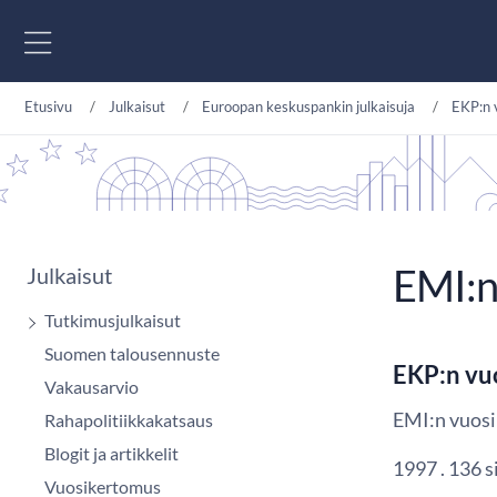
Siirry sisältöön
Etusivu
Julkaisut
Euroopan keskuspankin julkaisuja
EKP:n 
EMI:n
Julkaisut
Tutkimusjulkaisut
Suomen talousennuste
EKP:n vu
Vakausarvio
EMI:n vuosi
Rahapolitiikkakatsaus
Blogit ja artikkelit
1997 . 136 s
Vuosikertomus