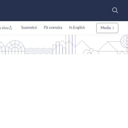
Suomeksi
På svenska
In English
 sivu
Media