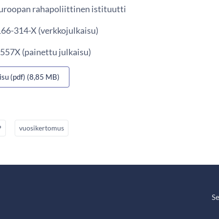
Euroopan rahapoliittinen istituutti
66-314-X (verkkojulkaisu)
557X (painettu julkaisu)
isu (pdf) (8,85 MB)
P
vuosikertomus
Se