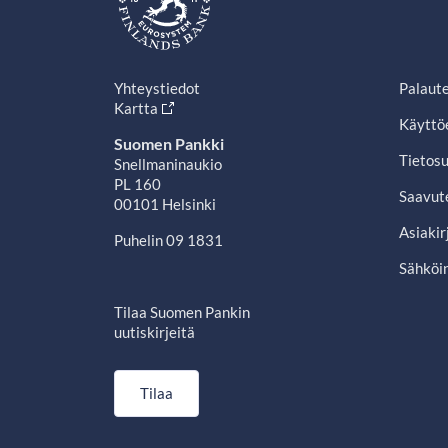
Yhteystiedot
Palaut
Kartta
Käyttö
Suomen Pankki
Tietosu
Snellmaninaukio
PL 160
Saavut
00101 Helsinki
Asiakir
Puhelin 09 1831
Sähköin
Tilaa Suomen Pankin
uutiskirjeitä
Tilaa