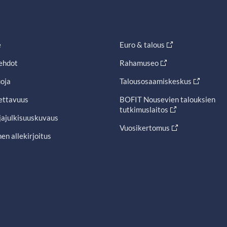
e
Euro & talous
ehdot
Rahamuseo
oja
Talousosaamiskeskus
ettavuus
BOFIT Nousevien talouksien
tutkimuslaitos
jajulkisuuskuvaus
Vuosikertomus
en allekirjoitus