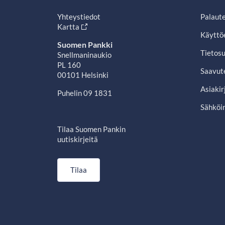
Yhteystiedot
Palaut
Kartta
Käyttö
Suomen Pankki
Tietosu
Snellmaninaukio
PL 160
Saavut
00101 Helsinki
Asiakir
Puhelin 09 1831
Sähköin
Tilaa Suomen Pankin
uutiskirjeitä
Tilaa