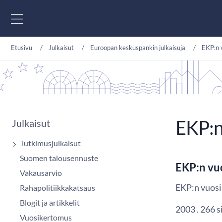
Siirry sisältöön
Etusivu
Julkaisut
Euroopan keskuspankin julkaisuja
EKP:n 
EKP:n
Julkaisut
Tutkimusjulkaisut
Suomen talousennuste
EKP:n vu
Vakausarvio
EKP:n vuosi
Rahapolitiikkakatsaus
Blogit ja artikkelit
2003 . 266 s
Vuosikertomus