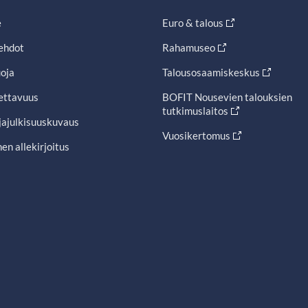
e
Euro & talous
ehdot
Rahamuseo
oja
Talousosaamiskeskus
ettavuus
BOFIT Nousevien talouksien
tutkimuslaitos
jajulkisuuskuvaus
Vuosikertomus
en allekirjoitus