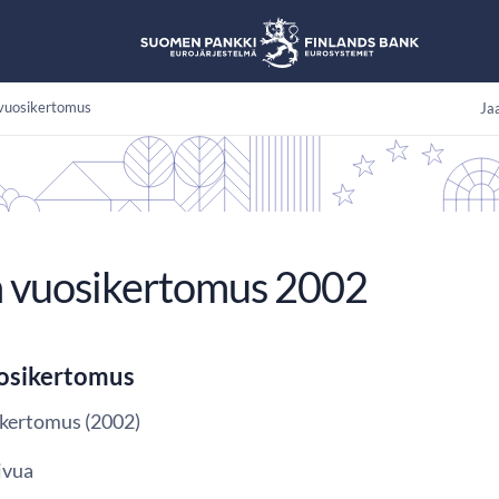
vuosikertomus
Jaa
 vuosikertomus 2002
osikertomus
kertomus (2002)
ivua