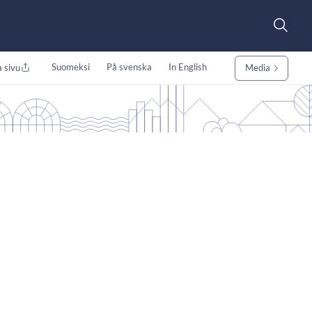
Suomeksi
På svenska
In English
 sivu
Media