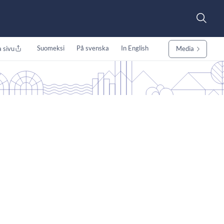
Suomeksi
På svenska
In English
 sivu
Media