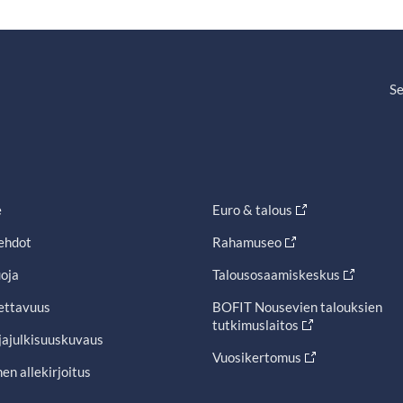
Se
e
Euro & talous
ehdot
Rahamuseo
oja
Talousosaamiskeskus
ettavuus
BOFIT Nousevien talouksien
tutkimuslaitos
jajulkisuuskuvaus
Vuosikertomus
en allekirjoitus