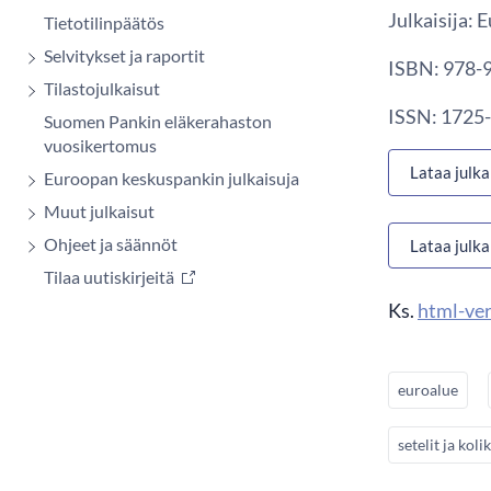
Julkaisija:
Tietotilinpäätös
Selvitykset ja raportit
ISBN: 978-9
Tilastojulkaisut
ISSN: 1725-
Suomen Pankin eläkerahaston
vuosikertomus
Lataa julka
Euroopan keskuspankin julkaisuja
Muut julkaisut
Ohjeet ja säännöt
Lataa julka
Tilaa uutiskirjeitä
Ks.
html-ver
euroalue
setelit ja koli