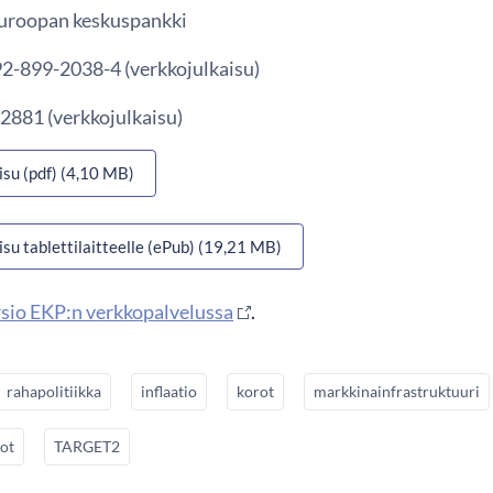
 Euroopan keskuspankki
2-899-2038-4 (verkkojulkaisu)
2881 (verkkojulkaisu)
isu (pdf) (4,10 MB)
isu tablettilaitteelle (ePub) (19,21 MB)
sio EKP:n verkkopalvelussa
.
rahapolitiikka
inflaatio
korot
markkinainfrastruktuuri
kot
TARGET2