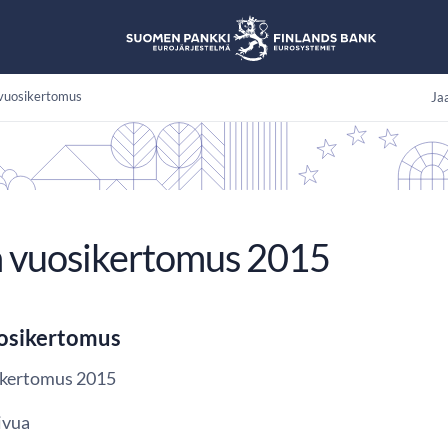
vuosikertomus
Jaa
 vuosikertomus 2015
osikertomus
ikertomus 2015
ivua