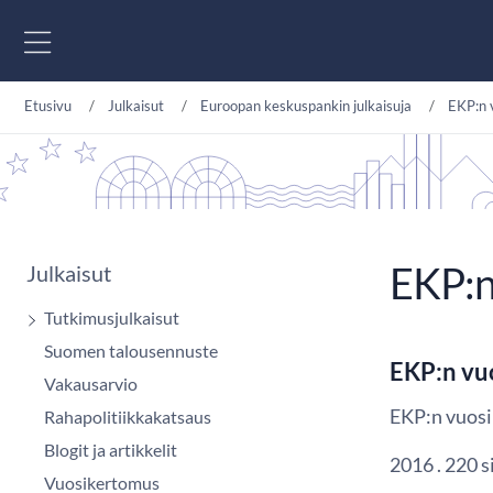
Siirry sisältöön
Etusivu
Julkaisut
Euroopan keskuspankin julkaisuja
EKP:n 
EKP:n
Julkaisut
Tutkimusjulkaisut
Suomen talousennuste
EKP:n vu
Vakausarvio
EKP:n vuos
Rahapolitiikkakatsaus
Blogit ja artikkelit
2016 . 220 s
Vuosikertomus