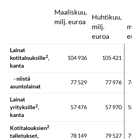
Maaliskuu,
Huhtikuu,
milj. euroa
milj.
milj
euroa
eur
Lainat
1
2
kotitalouksille
,
104 936
105 421
0
kanta
- niistä
77 529
77 976
78 4
asuntolainat
Lainat
2
yrityksille
,
57 476
57 970
58 3
kanta
2
Kotitalouksien
talletukset,
78 149
79 527
79 3