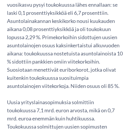
vuosikasvu pysyi toukokuussa lähes ennallaan: se
laski 0,1 prosenttiyksikköä eli 6,7 prosenttiin.
Asuntolainakannan keskikorko nousi kuukauden
aikana 0,08 prosenttiyksikköä ja oli toukokuun
lopussa 2,29 %. Primekorkoihin sidottujen uusien
asuntolainojen osuus kaksinkertaistui alkuvuoden
aikana: toukokuussa nostetuista asuntolainoista 10
% sidottiin pankkien omiin viitekorkoihin.
Suosiotaan menettivät euriborkorot, jotka olivat
kuitenkin toukokuussa suosituimpia
asuntolainojen viitekorkoja. Niiden osuus oli 85 %.
Uusia yrityslainasopimuksia solmittiin
toukokuussa 7,1 mrd. euron arvosta, mikä on 0,7
mrd. euroa enemmän kuin huhtikuussa.
Toukokuussa solmittujen uusien sopimusten