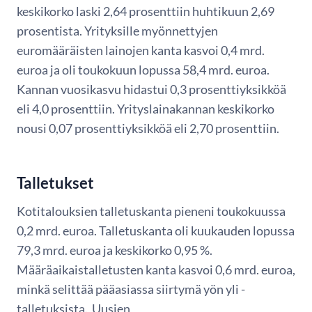
keskikorko laski 2,64 prosenttiin huhtikuun 2,69
prosentista. Yrityksille myönnettyjen
euromääräisten lainojen kanta kasvoi 0,4 mrd.
euroa ja oli toukokuun lopussa 58,4 mrd. euroa.
Kannan vuosikasvu hidastui 0,3 prosenttiyksikköä
eli 4,0 prosenttiin. Yrityslainakannan keskikorko
nousi 0,07 prosenttiyksikköä eli 2,70 prosenttiin.
Talletukset
Kotitalouksien talletuskanta pieneni toukokuussa
0,2 mrd. euroa. Talletuskanta oli kuukauden lopussa
79,3 mrd. euroa ja keskikorko 0,95 %.
Määräaikaistalletusten kanta kasvoi 0,6 mrd. euroa,
minkä selittää pääasiassa siirtymä yön yli -
talletuksista. Uusien