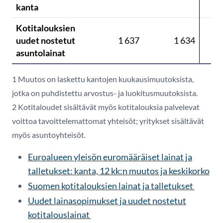
kanta
Kotitalouksien
uudet nostetut
1 637
1 634
1 9
asuntolainat
1 Muutos on laskettu kantojen kuukausimuutoksista,
jotka on puhdistettu arvostus- ja luokitusmuutoksista.
2 Kotitaloudet sisältävät myös kotitalouksia palvelevat
voittoa tavoittelemattomat yhteisöt; yritykset sisältävät
myös asuntoyhteisöt.
Euroalueen yleisön euromääräiset lainat ja
talletukset: kanta, 12 kk:n muutos ja keskikorko
Suomen kotitalouksien lainat ja talletukset
Uudet lainasopimukset ja uudet nostetut
kotitalouslainat