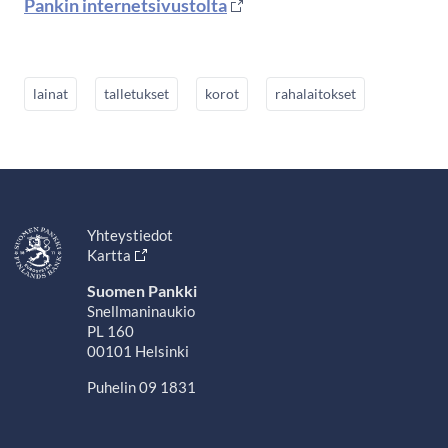
Pankin internetsivustolta
lainat
talletukset
korot
rahalaitokset
Yhteystiedot
Kartta
Suomen Pankki
Snellmaninaukio
PL 160
00101 Helsinki
Puhelin 09 1831