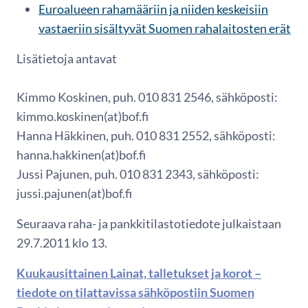
Euroalueen rahamääriin ja niiden keskeisiin
vastaeriin sisältyvät Suomen rahalaitosten erät
Lisätietoja antavat
Kimmo Koskinen, puh. 010 831 2546, sähköposti:
kimmo.koskinen(at)bof.fi
Hanna Häkkinen, puh. 010 831 2552, sähköposti:
hanna.hakkinen(at)bof.fi
Jussi Pajunen, puh. 010 831 2343, sähköposti:
jussi.pajunen(at)bof.fi
Seuraava raha- ja pankkitilastotiedote julkaistaan
29.7.2011 klo 13.
Kuukausittainen Lainat, talletukset ja korot –
tiedote on tilattavissa sähköpostiin Suomen