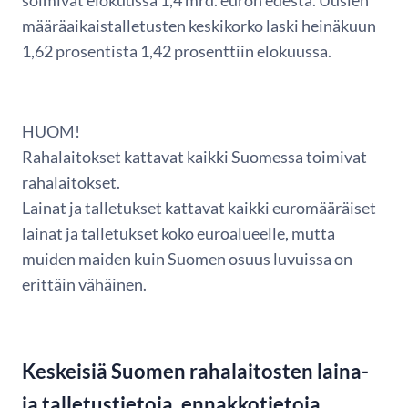
solmivat elokuussa 1,4 mrd. euron edestä. Uusien
määräaikaistalletusten keskikorko laski heinäkuun
1,62 prosentista 1,42 prosenttiin elokuussa.
HUOM!
Rahalaitokset kattavat kaikki Suomessa toimivat
rahalaitokset.
Lainat ja talletukset kattavat kaikki euromääräiset
lainat ja talletukset koko euroalueelle, mutta
muiden maiden kuin Suomen osuus luvuissa on
erittäin vähäinen.
Keskeisiä Suomen rahalaitosten laina-
ja talletustietoja, ennakkotietoja