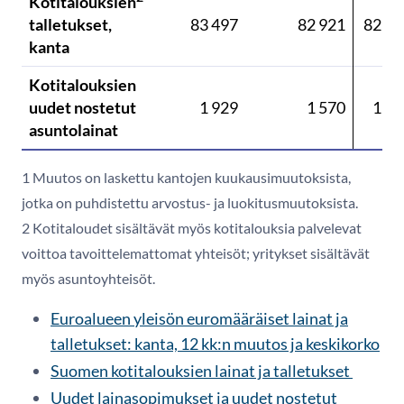
Kotitalouksien
talletukset,
83 497
82 921
82 55
kanta
Kotitalouksien
uudet nostetut
1 929
1 570
1 74
asuntolainat
1 Muutos on laskettu kantojen kuukausimuutoksista,
jotka on puhdistettu arvostus- ja luokitusmuutoksista.
2 Kotitaloudet sisältävät myös kotitalouksia palvelevat
voittoa tavoittelemattomat yhteisöt; yritykset sisältävät
myös asuntoyhteisöt.
Euroalueen yleisön euromääräiset lainat ja
talletukset: kanta, 12 kk:n muutos ja keskikorko
Suomen kotitalouksien lainat ja talletukset
Uudet lainasopimukset ja uudet nostetut