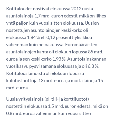
Kotitaloudet nostivat elokuussa 2012 uusia
asuntolainoja 1,7 mrd. euron edestä, mikä on lähes
yhtä paljon kuin vuosi sitten elokuussa. Uusien
nostettujen asuntolainojen keskikorko oli
elokuussa 1,84 % eli 0,12 prosenttiyksikköä
vähemmän kuin heinäkuussa. Euromääräisten
asuntolainojen kanta oli elokuun lopussa 85 mrd.
euroa ja sen keskikorko 1,93 %. Asuntolainakannan
vuosikasvu pysyi samana elokuussa ja oli 6,3 %.
Kotitalouslainoista oli elokuun lopussa
kulutusluottoja 13 mrd. euroa ja muita lainoja 15
mrd. euroa.
Uusia yrityslainoja (pl. tili- ja korttiluotot)
nostettiin elokuussa 1,5 mrd. euron edestä, mikä on
0,8 mrd. euroa vähemmän kuin vuosi sitten