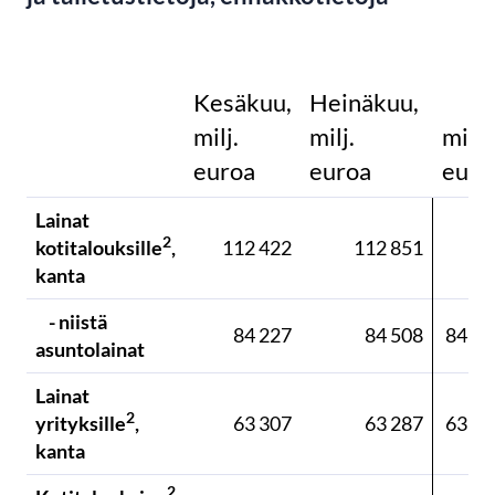
Kesäkuu,
Heinäkuu,
milj.
milj.
milj.
euroa
euroa
euro
Lainat
11
2
kotitalouksille
,
112 422
112 851
44
kanta
- niistä
84 227
84 508
84 98
asuntolainat
Lainat
2
yrityksille
,
63 307
63 287
63 26
kanta
2