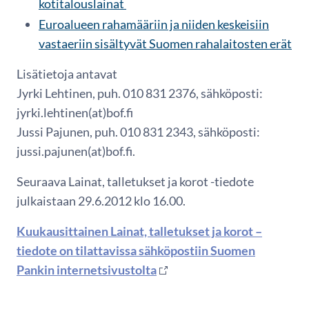
kotitalouslainat
Euroalueen rahamääriin ja niiden keskeisiin
vastaeriin sisältyvät Suomen rahalaitosten erät
Lisätietoja antavat
Jyrki Lehtinen, puh. 010 831 2376, sähköposti:
jyrki.lehtinen(at)bof.fi
Jussi Pajunen, puh. 010 831 2343, sähköposti:
jussi.pajunen(at)bof.fi.
Seuraava Lainat, talletukset ja korot -tiedote
julkaistaan 29.6.2012 klo 16.00.
Kuukausittainen Lainat, talletukset ja korot –
tiedote on tilattavissa sähköpostiin Suomen
Pankin internetsivustolta