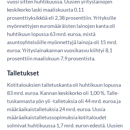
vuosi sitten huhtikuussa. Uusien yrityslainojen
keskikorko laski maaliskuusta 0,11
prosenttiyksikköä eli 2,38 prosenttiin. Yrityksille
myönnettyjen euromääräisten lainojen kanta oli
huhtikuun lopussa 63 mrd. euroa, mistä
asuntoyhteisöille myönnettyjä lainoja oli 15 mrd.
euroa. Yrityslainakannan vuosikasvu kiihtyi 8,1
prosenttiin maaliskuun 7,9 prosentista.
Talletukset
Kotitalouksien talletuskanta oli huhtikuun lopussa
83 mrd. euroa. Kannan keskikorko oli 1,00 %. Talle-
tuskannasta yön yli -talletuksia oli 44 mrd. euroa ja
määräaikaistalletuksia 24 mrd. euroa. Uusia
määräaikaistalletussopimuksia kotitaloudet
solmivat huhtikuussa 1,7 mrd. euron edestä. Uusien