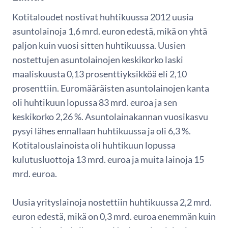
Kotitaloudet nostivat huhtikuussa 2012 uusia
asuntolainoja 1,6 mrd. euron edestä, mikä on yhtä
paljon kuin vuosi sitten huhtikuussa. Uusien
nostettujen asuntolainojen keskikorko laski
maaliskuusta 0,13 prosenttiyksikköä eli 2,10
prosenttiin. Euromääräisten asuntolainojen kanta
oli huhtikuun lopussa 83 mrd. euroa ja sen
keskikorko 2,26 %. Asuntolainakannan vuosikasvu
pysyi lähes ennallaan huhtikuussa ja oli 6,3 %.
Kotitalouslainoista oli huhtikuun lopussa
kulutusluottoja 13 mrd. euroa ja muita lainoja 15
mrd. euroa.
Uusia yrityslainoja nostettiin huhtikuussa 2,2 mrd.
euron edestä, mikä on 0,3 mrd. euroa enemmän kuin