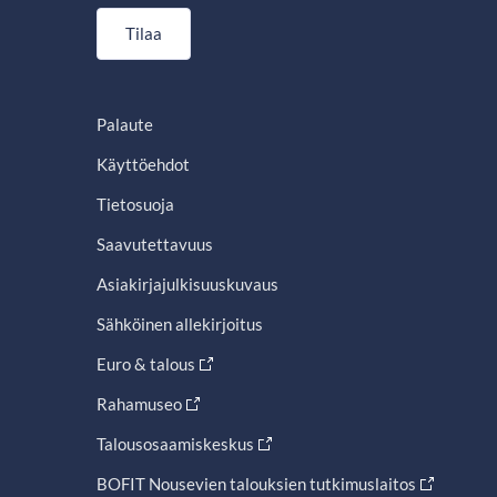
Tilaa
Palaute
Käyttöehdot
Tietosuoja
Saavutettavuus
Asiakirjajulkisuuskuvaus
Sähköinen allekirjoitus
Euro & talous
Rahamuseo
Talousosaamiskeskus
BOFIT Nousevien talouksien tutkimuslaitos