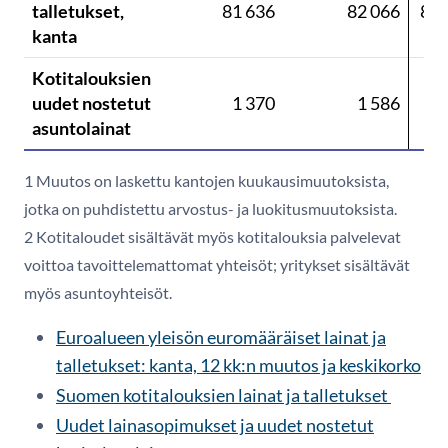
talletukset,
81 636
82 066
82 
kanta
Kotitalouksien
uudet nostetut
1 370
1 586
1 
asuntolainat
1 Muutos on laskettu kantojen kuukausimuutoksista,
jotka on puhdistettu arvostus- ja luokitusmuutoksista.
2 Kotitaloudet sisältävät myös kotitalouksia palvelevat
voittoa tavoittelemattomat yhteisöt; yritykset sisältävät
myös asuntoyhteisöt.
Euroalueen yleisön euromääräiset lainat ja
talletukset: kanta, 12 kk:n muutos ja keskikorko
Suomen kotitalouksien lainat ja talletukset
Uudet lainasopimukset ja uudet nostetut