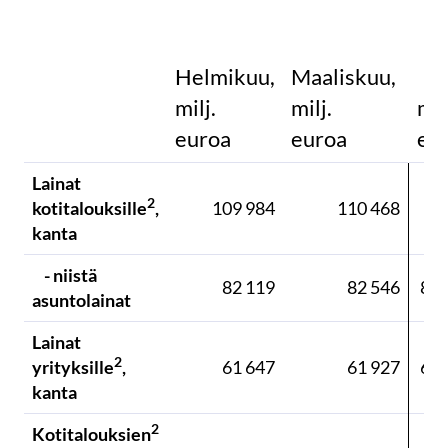
Helmikuu,
Maaliskuu,
milj.
milj.
mil
euroa
euroa
eu
Lainat
2
kotitalouksille
,
109 984
110 468
kanta
- niistä
82 119
82 546
82 
asuntolainat
Lainat
2
yrityksille
,
61 647
61 927
62 
kanta
2
Kotitalouksien