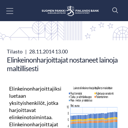
Siirry sisältöön
Tilasto
|
28.11.2014 13.00
Elinkeinonharjoittajat nostaneet lainoja
maltillisesti
Elinkeinonharjoittajiksi
luetaan
yksityishenkilöt, jotka
harjoittavat
elinkeinotoimintaa.
Elinkeinonharjoittajat