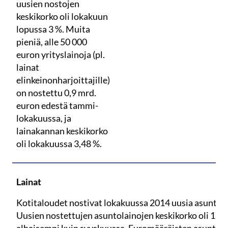
uusien nostojen
keskikorko oli lokakuun
lopussa 3 %. Muita
pieniä, alle 50 000
euron yrityslainoja (pl.
lainat
elinkeinonharjoittajille)
on nostettu 0,9 mrd.
euron edestä tammi-
lokakuussa, ja
lainakannan keskikorko
oli lokakuussa 3,48 %.
Lainat
Kotitaloudet nostivat lokakuussa 2014 uusia asuntola
Uusien nostettujen asuntolainojen keskikorko oli 1,74