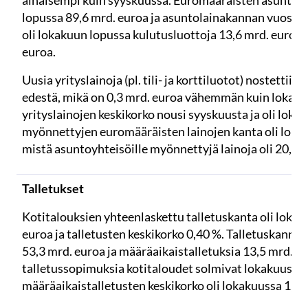
alhaisempi kuin syyskuussa. Euromääräisten asuntola
lopussa 89,6 mrd. euroa ja asuntolainakannan vuosika
oli lokakuun lopussa kulutusluottoja 13,6 mrd. euroa j
euroa.
Uusia yrityslainoja (pl. tili- ja korttiluotot) nostettii
edestä, mikä on 0,3 mrd. euroa vähemmän kuin lokak
yrityslainojen keskikorko nousi syyskuusta ja oli lokak
myönnettyjen euromääräisten lainojen kanta oli lokak
mistä asuntoyhteisöille myönnettyjä lainoja oli 20,8 m
Talletukset
Kotitalouksien yhteenlaskettu talletuskanta oli loka
euroa ja talletusten keskikorko 0,40 %. Talletuskannasta
53,3 mrd. euroa ja määräaikaistalletuksia 13,5 mrd. e
talletussopimuksia kotitaloudet solmivat lokakuussa 
määräaikaistalletusten keskikorko oli lokakuussa 1,07