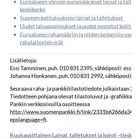
Euroalueen yleisön euromääräiset lainat ja talletu
keskikorko
Suomen kotitalouksien lainat ja talletukset
Uudet lainasopimukset ja uudet nostetut kotitalo
Euroalueen rahamääriin ja niiden keskeisiin vasta
rahalaitosten erät
Lisätietoja:
Essi Tamminen, puh. 010 831 2395, sähköposti: essi.ta
Johanna Honkanen, puh. 010 831 2992, sähköposti: jo
Seuraava raha- ja pankkitilastotiedote julkaistaan 2.1
Tiedotteen pohjana olevat tilastoluvut ja ‑grafiikka 
Pankin verkkosivuilla osoitteessa
http://www.suomenpankki.fi/link/2331b6266da349
epslanguage=fi
.
Kuukausittainen Lainat, talletukset ja korot –tiedote