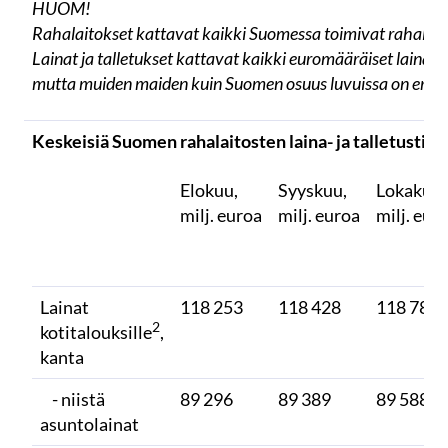
HUOM!
Rahalaitokset kattavat kaikki Suomessa toimivat rahalait
Lainat ja talletukset kattavat kaikki euromääräiset lainat j
mutta muiden maiden kuin Suomen osuus luvuissa on eritt
Keskeisiä Suomen rahalaitosten laina- ja talletustiet
Elokuu,
Syyskuu,
Lokakuu,
milj. euroa
milj. euroa
milj. eur
Lainat
118 253
118 428
118 783
2
kotitalouksille
,
kanta
- niistä
89 296
89 389
89 588
asuntolainat