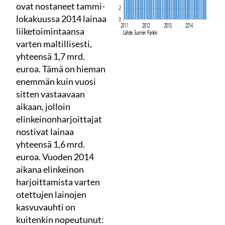
ovat nostaneet tammi-
lokakuussa 2014 lainaa
liiketoimintaansa
varten maltillisesti,
yhteensä 1,7 mrd.
euroa. Tämä on hieman
enemmän kuin vuosi
sitten vastaavaan
aikaan, jolloin
elinkeinonharjoittajat
nostivat lainaa
yhteensä 1,6 mrd.
euroa. Vuoden 2014
aikana elinkeinon
harjoittamista varten
otettujen lainojen
kasvuvauhti on
kuitenkin nopeutunut: