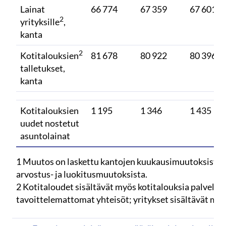
Lainat
66 774
67 359
67 601
2
yrityksille
,
kanta
2
Kotitalouksien
81 678
80 922
80 396
talletukset,
kanta
Kotitalouksien
1 195
1 346
1 435
uudet nostetut
asuntolainat
1 Muutos on laskettu kantojen kuukausimuutoksista, 
arvostus- ja luokitusmuutoksista.
2 Kotitaloudet sisältävät myös kotitalouksia palvelev
tavoittelemattomat yhteisöt; yritykset sisältävät my