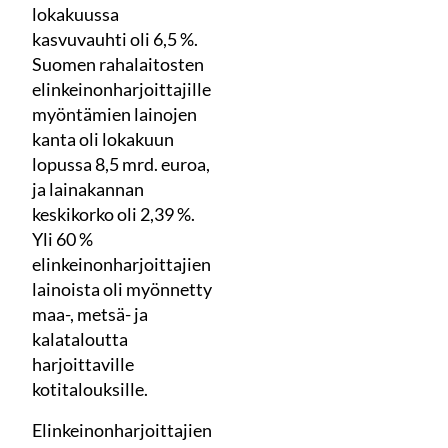
lokakuussa
kasvuvauhti oli 6,5 %.
Suomen rahalaitosten
elinkeinonharjoittajille
myöntämien lainojen
kanta oli lokakuun
lopussa 8,5 mrd. euroa,
ja lainakannan
keskikorko oli 2,39 %.
Yli 60 %
elinkeinonharjoittajien
lainoista oli myönnetty
maa-, metsä- ja
kalataloutta
harjoittaville
kotitalouksille.
Elinkeinonharjoittajien