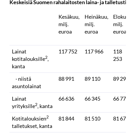
Keskeisiä Suomen rahalaitosten laina- ja talletustiet
Kesäkuu,
Heinäkuu,
Elokuu,
milj.
milj.
milj.
euroa
euroa
euroa
Lainat
117 752
117 966
118
2
kotitalouksille
,
253
kanta
- niistä
88 991
89 110
89 296
asuntolainat
Lainat
66 636
66 345
66 774
2
yrityksille
, kanta
2
Kotitalouksien
81 844
81 510
81 678
talletukset, kanta