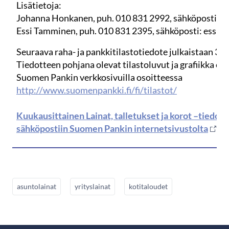
Lisätietoja:
Johanna Honkanen, puh. 010 831 2992, sähköposti: jo
Essi Tamminen, puh. 010 831 2395, sähköposti: essi.ta
Seuraava raha- ja pankkitilastotiedote julkaistaan 31.
Tiedotteen pohjana olevat tilastoluvut ja grafiikka ov
Suomen Pankin verkkosivuilla osoitteessa
http://www.suomenpankki.fi/fi/tilastot/
Kuukausittainen Lainat, talletukset ja korot –tiedote 
sähköpostiin Suomen Pankin internetsivustolta
asuntolainat
yrityslainat
kotitaloudet