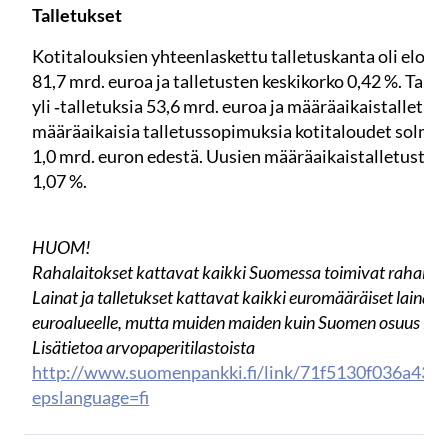
Talletukset
Kotitalouksien yhteenlaskettu talletuskanta oli elok
81,7 mrd. euroa ja talletusten keskikorko 0,42 %. Tall
yli ‑talletuksia 53,6 mrd. euroa ja määräaikaistalletuk
määräaikaisia talletussopimuksia kotitaloudet solmiv
1,0 mrd. euron edestä. Uusien määräaikaistalletusten 
1,07 %.
HUOM!
Rahalaitokset kattavat kaikki Suomessa toimivat rahalait
Lainat ja talletukset kattavat kaikki euromääräiset lainat j
euroalueelle, mutta muiden maiden kuin Suomen osuus luvu
Lisätietoa arvopaperitilastoista
http://www.suomenpankki.fi/link/71f5130f036a43c
epslanguage=fi