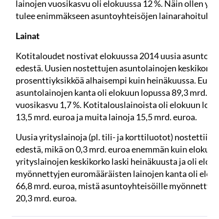
lainojen vuosikasvu oli elokuussa 12 %. Näin ollen yr
tulee enimmäkseen asuntoyhteisöjen lainarahoitukse
Lainat
Kotitaloudet nostivat elokuussa 2014 uusia asuntolai
edestä. Uusien nostettujen asuntolainojen keskikorko o
prosenttiyksikköä alhaisempi kuin heinäkuussa. Euro
asuntolainojen kanta oli elokuun lopussa 89,3 mrd. e
vuosikasvu 1,7 %. Kotitalouslainoista oli elokuun lop
13,5 mrd. euroa ja muita lainoja 15,5 mrd. euroa.
Uusia yrityslainoja (pl. tili- ja korttiluotot) nostettii
edestä, mikä on 0,3 mrd. euroa enemmän kuin elokuus
yrityslainojen keskikorko laski heinäkuusta ja oli eloku
myönnettyjen euromääräisten lainojen kanta oli elok
66,8 mrd. euroa, mistä asuntoyhteisöille myönnettyjä l
20,3 mrd. euroa.