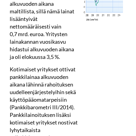
alkuvuoden aikana
maltillista, sillä nämä lainat
lisääntyivät
nettomääräisesti vain
0,7 mrd. euroa. Yritysten
lainakannan vuosikasvu
hidastui alkuvuoden aikana
ja oli elokuussa 3,5 %.
Kotimaiset yritykset ottivat
pankkilainaa alkuvuoden
aikana lähinnä rahoituksen
uudelleenjärjestelyihin sekä
käyttöpääomatarpeisiin
(Pankkibarometri III/2014).
Pankkilainoituksen lisäksi
kotimaiset yritykset nostivat
lyhytaikaista