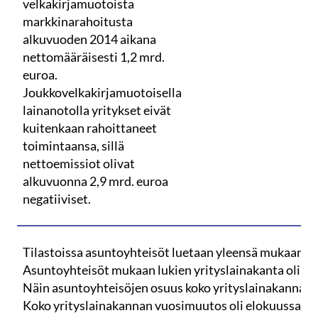
velkakirjamuotoista
markkinarahoitusta
alkuvuoden 2014 aikana
nettomääräisesti 1,2 mrd.
euroa.
Joukkovelkakirjamuotoisella
lainanotolla yritykset eivät
kuitenkaan rahoittaneet
toimintaansa, sillä
nettoemissiot olivat
alkuvuonna 2,9 mrd. euroa
negatiiviset.
Tilastoissa asuntoyhteisöt luetaan yleensä mukaan yri
Asuntoyhteisöt mukaan lukien yrityslainakanta oli el
Näin asuntoyhteisöjen osuus koko yrityslainakannast
Koko yrityslainakannan vuosimuutos oli elokuussa 5,