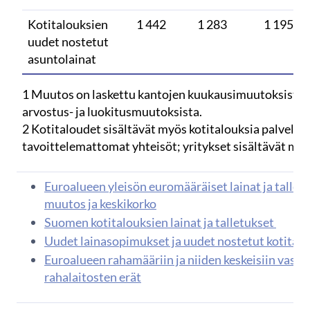
Kotitalouksien
1 442
1 283
1 195
uudet nostetut
asuntolainat
1 Muutos on laskettu kantojen kuukausimuutoksista, 
arvostus- ja luokitusmuutoksista.
2 Kotitaloudet sisältävät myös kotitalouksia palvelev
tavoittelemattomat yhteisöt; yritykset sisältävät my
Euroalueen yleisön euromääräiset lainat ja talletu
muutos ja keskikorko
Suomen kotitalouksien lainat ja talletukset
Uudet lainasopimukset ja uudet nostetut kotitalo
Euroalueen rahamääriin ja niiden keskeisiin vasta
rahalaitosten erät