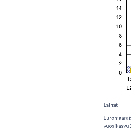
Lainat
Euromääräis
vuosikasvu 2