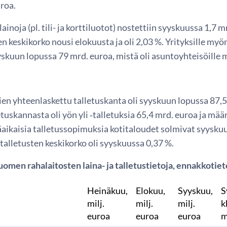
roa.
lainoja (pl. tili- ja korttiluotot) nostettiin syyskuussa 1,7
en keskikorko nousi elokuusta ja oli 2,03 %. Yrityksille m
yskuun lopussa 79 mrd. euroa, mistä oli asuntoyhteisöille 
en yhteenlaskettu talletuskanta oli syyskuun lopussa 87,5 
etuskannasta oli yön yli ‑talletuksia 65,4 mrd. euroa ja mää
aikaisia talletussopimuksia kotitaloudet solmivat syyskuu
alletusten keskikorko oli syyskuussa 0,37 %.
omen rahalaitosten laina- ja talletustietoja, ennakkotiet
Heinäkuu,
Elokuu,
Syyskuu,
S
milj.
milj.
milj.
k
euroa
euroa
euroa
m