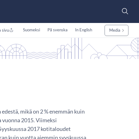
Suomeksi
På svenska
In English
 sivu
Media
n edestä, mikä on 2 % enemmän kuin
 vuonna 2015. Viimeksi
Syyskuussa 2017 kotitaloudet
rran kuin vuotta aiemmin syyskuussa.