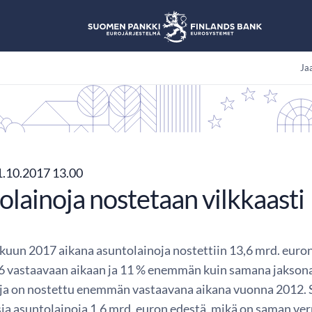
Jaa
.10.2017 13.00
lainoja nostetaan vilkkaasti
uun 2017 aikana asuntolainoja nostettiin 13,6 mrd. euro
 vastaavaan aikaan ja 11 % enemmän kuin samana jaksona
ja on nostettu enemmän vastaavana aikana vuonna 2012. 
sia asuntolainoja 1,6 mrd. euron edestä, mikä on saman ve