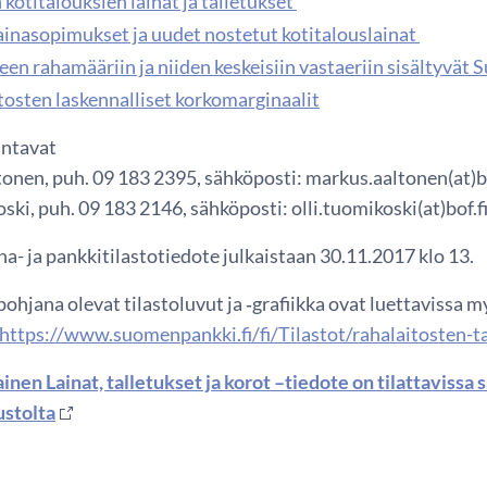
kotitalouksien lainat ja talletukset
ainasopimukset ja uudet nostetut kotitalouslainat
en rahamääriin ja niiden keskeisiin vastaeriin sisältyvät
tosten laskennalliset korkomarginaalit
antavat
onen, puh. 09 183 2395, sähköposti: markus.aaltonen(at)bo
ski, puh. 09 183 2146, sähköposti: olli.tuomikoski(at)bof.fi
a- ja pankkitilastotiedote julkaistaan 30.11.2017 klo 13.
ohjana olevat tilastoluvut ja ‑grafiikka ovat luettavissa
https://www.suomenpankki.fi/fi/Tilastot/rahalaitosten-tas
inen Lainat, talletukset ja korot –tiedote on tilattaviss
ustolta