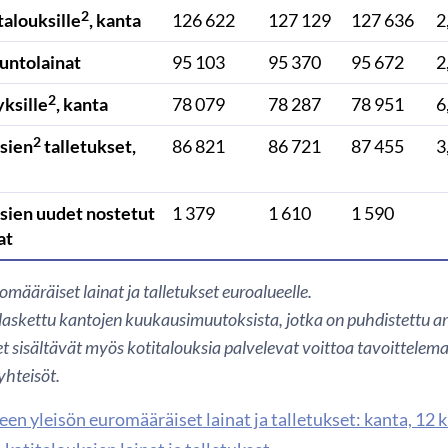
2
talouksille
, kanta
126 622
127 129
127 636
2
suntolainat
95 103
95 370
95 672
2
2
yksille
, kanta
78 079
78 287
78 951
6
2
sien
talletukset,
86 821
86 721
87 455
3
sien uudet nostetut
1 379
1 610
1 590
at
romääräiset lainat ja talletukset euroalueelle.
askettu kantojen kuukausimuutoksista, jotka on puhdistettu ar
t sisältävät myös kotitalouksia palvelevat voittoa tavoittelema
hteisöt.
en yleisön euromääräiset lainat ja talletukset: kanta, 12 