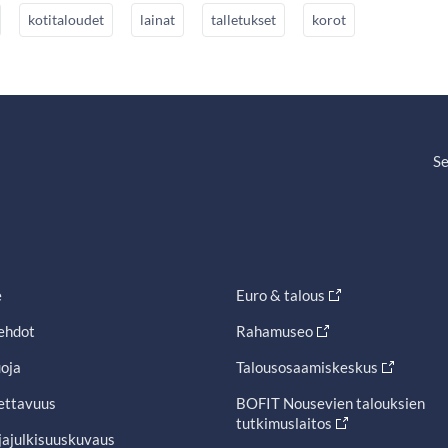
kotitaloudet
lainat
talletukset
korot
Se
e
Euro & talous
ehdot
Rahamuseo
oja
Talousosaamiskeskus
ettavuus
BOFIT Nousevien talouksien
tutkimuslaitos
jajulkisuuskuvaus