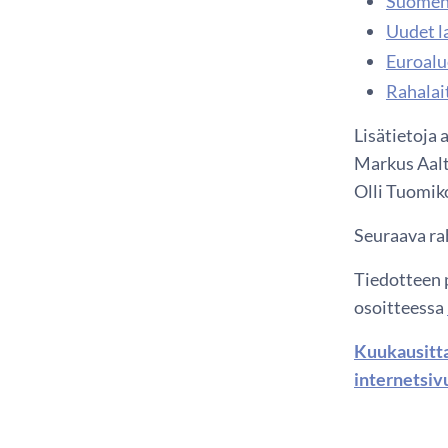
Suomen 
Uudet l
Euroalue
Rahalai
Lisätietoja 
Markus Aalt
Olli Tuomiko
Seuraava rah
Tiedotteen p
osoitteessa
Kuukausitta
internetsiv