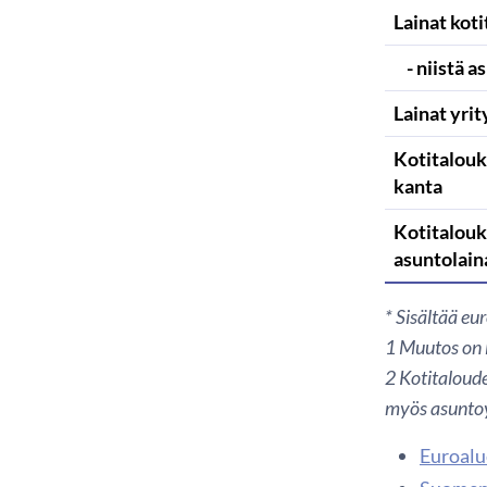
Lainat koti
- niistä a
Lainat yrit
Kotitalouk
kanta
Kotitalouk
asuntolain
* Sisältää eu
1
Muutos on l
2 Kotitaloude
myös asuntoy
Euroalue