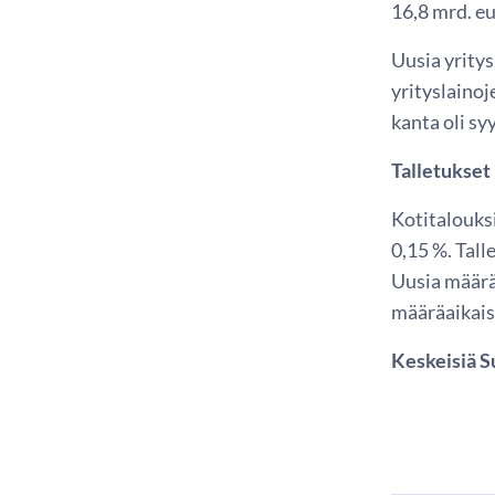
16,8 mrd. eu
Uusia yritys
yrityslainoj
kanta oli sy
Talletukset
Kotitalouksi
0,15 %. Tall
Uusia määrä
määräaikaist
Keskeisiä Su