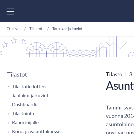
Siirry sisältöön
Etusivu
Tilastot
Taulukot ja kuviot
Tilastot
Tilasto
|
31
Asunto
Tilastotiedotteet
Taulukot ja kuviot
Dashboardit
Tammi-syysk
Tilastoinfo
vuonna 2016
Raportoijalle
asuntolaino
Korot ja valuuttakurssit
nostivat uu