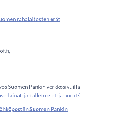
 Suomen rahalaitosten erät
f.fi,
.
 myös Suomen Pankin verkkosivuilla
e-lainat-ja-talletukset-ja-korot/
.
a sähköpostiin Suomen Pankin