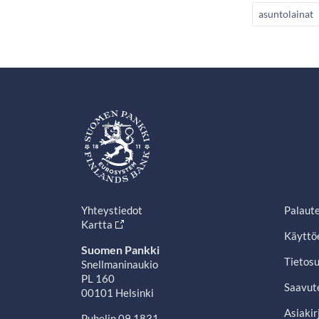
asuntolainat
Yhteystiedot
Palaut
Kartta
Käyttö
Suomen Pankki
Tietosu
Snellmaninaukio
PL 160
Saavut
00101 Helsinki
Asiakir
Puhelin 09 1831