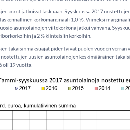
jen korot jatkoivat laskuaan. Syyskuussa 2017 nostettujen
a laskennallinen korkomarginaali 1,0 %. Viimeksi marginaal
suosio asuntolainojen viitekorkona jatkui vahvana. Syysku
riborkorkoihin ja 2 % kiinteisiin korkoihin.
jen takaisinmaksuajat pidentyivät puolen vuoden verran
 nostettujen uusien asuntolainojen keskimääräinen takaisin
 oli 19 vuotta.