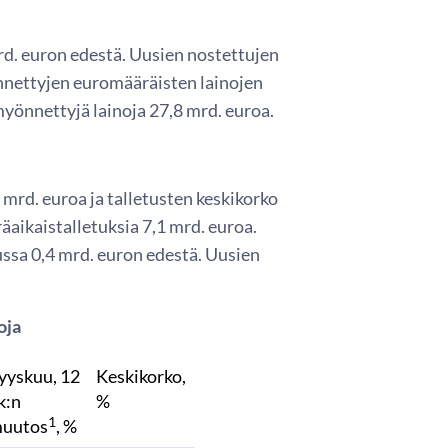
 mrd. euron edestä. Uusien nostettujen
yönnettyjen euromääräisten lainojen
myönnettyjä lainoja 27,8 mrd. euroa.
mrd. euroa ja talletusten keskikorko
räaikaistalletuksia 7,1 mrd. euroa.
ssa 0,4 mrd. euron edestä. Uusien
oja
yyskuu, 12
Keskikorko,
k:n
%
1
uutos
, %