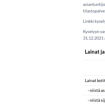
asiantuntij
tilastopalv
Linkki kyse
Kyselyyn va
31.12.2021 a
Lainat j
Lainat koti
- niistä a
- niistä si