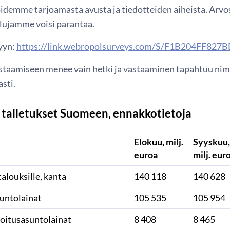
oidemme tarjoamasta avusta ja tiedotteiden aiheista. Arv
elujamme voisi parantaa.
lyyn:
https://link.webropolsurveys.com/S/F1B204FF827
staamiseen menee vain hetki ja vastaaminen tapahtuu nime
sti.
a talletukset Suomeen, ennakkotietoja
Elokuu, milj.
Syyskuu,
euroa
milj. eur
talouksille, kanta
140 118
140 628
suntolainat
105 535
105 954
joitusasuntolainat
8 408
8 465