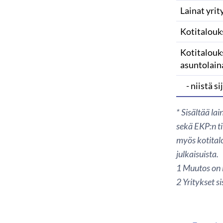
Lainat yrit
Kotitalouks
Kotitalouk
asuntolain
- niistä si
* Sisältää l
sekä EKP:n ti
myös kotital
julkaisuista.
1
Muutos on l
2 Yritykset s