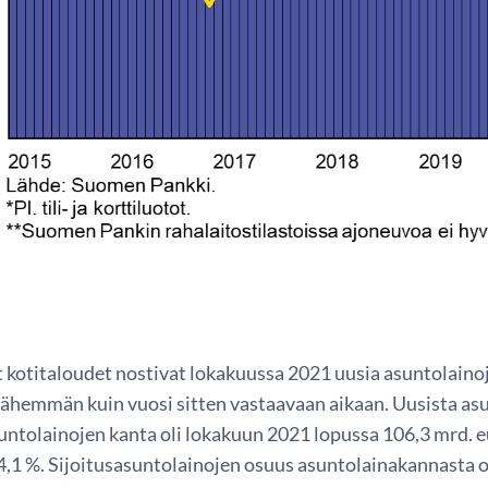
 kotitaloudet nostivat lokakuussa 2021 uusia asuntolainoj
 vähemmän kuin vuosi sitten vastaavaan aikaan. Uusista asu
Asuntolainojen kanta oli lokakuun 2021 lopussa 106,3 mrd. 
4,1 %. Sijoitusasuntolainojen osuus asuntolainakannasta o