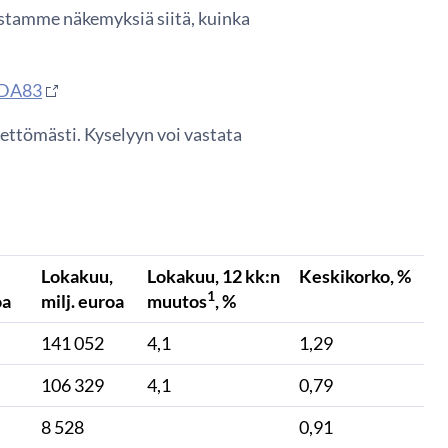
ostamme näkemyksiä siitä, kuinka
BDA83
ttömästi. Kyselyyn voi vastata
Lokakuu,
Lokakuu, 12 kk:n
Keskikorko, %
1
oa
milj. euroa
muutos
, %
141 052
4,1
1,29
106 329
4,1
0,79
8 528
0,91