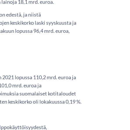
 lainoja 18,1 mrd. euroa.
n edestä, ja niistä
ojen keskikorko laski syyskuusta ja
okakuun lopussa 96,4 mrd. euroa,
n 2021 lopussa 110,2 mrd. euroa ja
 101,0 mrd. euroa ja
opimuksia suomalaiset kotitaloudet
ten keskikorko oli lokakuussa 0,19 %.
elppokäyttöisyydestä,