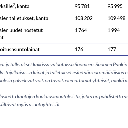
2
yksille
, kanta
95 781
95 995
ien talletukset, kanta
108 202
109 498
sien uudet nostetut
1 764
1 994
at
joitusasuntolainat
176
177
ainat ja talletukset kaikissa valuutoissa Suomeen. Suomen Pank
lastojulkaisussa lainat ja talletukset esitetään euromääräisinä e
ouksia palvelevat voittoa tavoittelemattomat yhteisöt, minkä v
askettu kantojen kuukausimuutoksista, jotka on puhdistettu ar
isältävät myös asuntoyhteisöt.