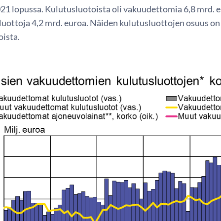
1 lopussa. Kulutusluotoista oli vakuudettomia 6,8 mrd. eu
ttiluottoja 4,2 mrd. euroa. Näiden kulutusluottojen osuus on
oista.