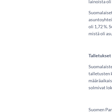
lainoista ol
Suomalaiset 
asuntoyhteis
oli 1,72 %. 
mistä oli as
Talletukset
Suomalaiste
talletusten 
määräaikais
solmivat lok
Suomen Pank