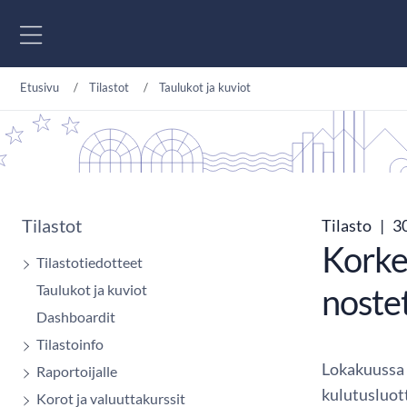
Siirry sisältöön
Etusivu
Tilastot
Taulukot ja kuviot
Tilastot
Tilasto
|
30
Korke
Tilastotiedotteet
Taulukot ja kuviot
noste
Dashboardit
Tilastoinfo
Lokakuussa 
Raportoijalle
kulutusluot
Korot ja valuuttakurssit