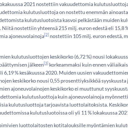
lokakuussa 2021 nostettiin vakuudettomia kulutusluotto
udettomia kulutusluottoja on nostettu enemmän ainoast
ettomista kulutusluotoista kasvoi pelkästään muiden kul
 Niitä nostettiin yhteensä 215 milj. euron edestä eli 15,
[2]
mia ajoneuvolainoja
nostettiin 105 milj. euron edestä,
ien kulutusluottojen keskikorko (6,72 %) nousi lokakuussa
[3]
päättymisen jälkeen
korkeammaksi kuin ennen väliaikaise
oli 6,19 % kesäkuussa 2020. Muiden uusien vakuudettomie
nojen keskikorko nousi 0,55 prosenttiyksikköä syyskuusta 
ien ajoneuvolainojen keskikorko ei muuttunut syyskuusta 
dettomia kulutusluottoja kuin ajoneuvolainoja myönnetti
isia kulutusluottoja tarjoavista luottolaitoksista. Keski
uudettomissa kulutusluotoissa oli yli 11 % lokakuussa 202
imivien luottolaitosten kotitalouksille myöntämien kulutu