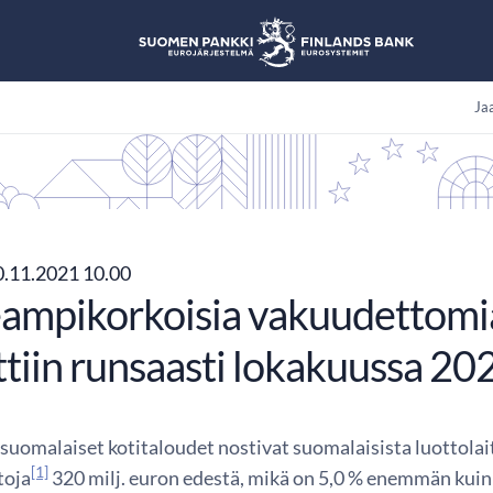
Jaa
.11.2021 10.00
ampikorkoisia vakuudettomia
ttiin runsaasti lokakuussa 20
suomalaiset kotitaloudet nostivat suomalaisista luottola
[1]
toja
320 milj. euron edestä, mikä on 5,0 % enemmän kui