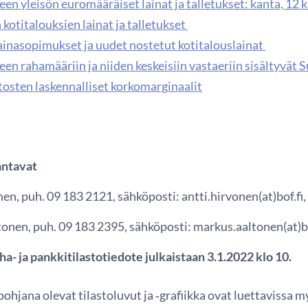
en yleisön euromääräiset lainat ja talletukset: kanta, 12 
kotitalouksien lainat ja talletukset
ainasopimukset ja uudet nostetut kotitalouslainat
en rahamääriin ja niiden keskeisiin vastaeriin sisältyvät
tosten laskennalliset korkomarginaalit
antavat
en, puh. 09 183 2121, sähköposti: antti.hirvonen(at)bof.fi,
onen, puh. 09 183 2395, sähköposti: markus.aaltonen(at)bo
a- ja pankkitilastotiedote julkaistaan 3.1.2022 klo 10.
ohjana olevat tilastoluvut ja ‑grafiikka ovat luettavissa