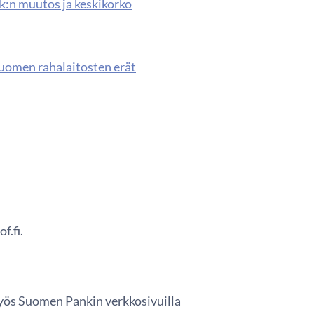
kk:n muutos ja keskikorko
 Suomen rahalaitosten erät
f.fi.
 myös Suomen Pankin verkkosivuilla