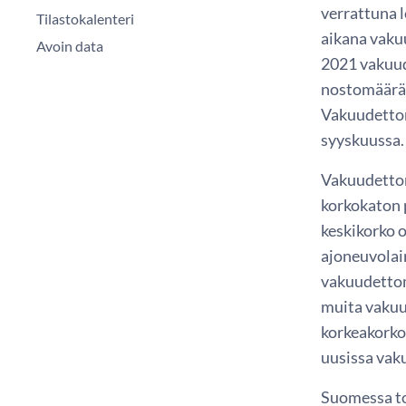
verrattuna 
Tilastokalenteri
aikana vaku
Avoin data
2021 vakuud
nostomäärä.
Vakuudetto
syyskuussa.
Vakuudettom
korkokaton 
keskikorko 
ajoneuvolai
vakuudettom
muita vakuu
korkeakorko
uusissa vak
Suomessa to