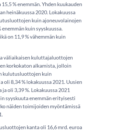
ja 15,5 % enemmän. Yhden kuukauden
aan heinäkuussa 2020. Lokakuussa
utusluottojen kuin ajoneuvolainojen
8 % enemmän kuin syyskuussa.
 mikä on 11,9 % vähemmän kuin
 väliaikaisen kuluttajaluottojen
n korkokaton alkamista, jolloin
n kulutusluottojen kuin
ja oli 8,34 % lokakuussa 2021. Uusien
ja oli 3,39 %. Lokakuussa 2021
in syyskuuta enemmän erityisesti
korko näiden toimijoiden myöntämissä
1.
sluottojen kanta oli 16,6 mrd. euroa