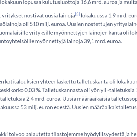
i lokakuun lopussa kulutusluottoja 16,6 mrd. euroa ja muita
[4]
yritykset nostivat uusia lainoja
lokakuussa 1,9 mrd. euro
ölainoja oli 510 milj. euroa. Uusien nostettujen yrityslain
Suomalaisille yrityksille myönnettyjen lainojen kanta oli l
untoyhteisöille myönnettyjä lainoja 39,1 mrd. euroa.
n kotitalouksien yhteenlaskettu talletuskanta oli lokakuu
keskikorko 0,03 %. Talletuskannasta oli yön yli ‑talletuksia
talletuksia 2,4 mrd. euroa. Uusia määräaikaisia talletuss
akuussa 53 milj. euron edestä. Uusien määräaikaistalletus
ki toivoo palautetta tilastojemme hyödyllisyydestä ja h