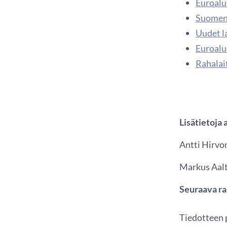
Euroalue
Suomen 
Uudet l
Euroalue
Rahalai
Lisätietoja 
Antti Hirvon
Markus Aalt
Seuraava rah
Tiedotteen p