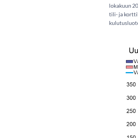
lokakuun 202
tili- ja kor
kulutusluot