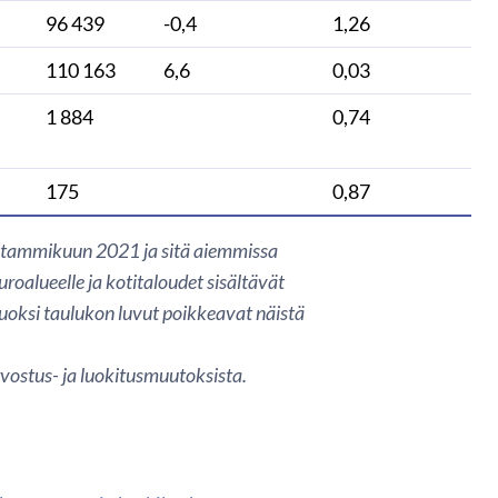
96 439
-0,4
1,26
110 163
6,6
0,03
1 884
0,74
175
0,87
in tammikuun 2021 ja sitä aiemmissa
uroalueelle ja kotitaloudet sisältävät
uoksi taulukon luvut poikkeavat näistä
vostus- ja luokitusmuutoksista.