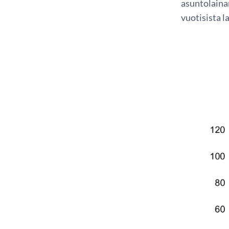
asuntolainan
vuotisista l