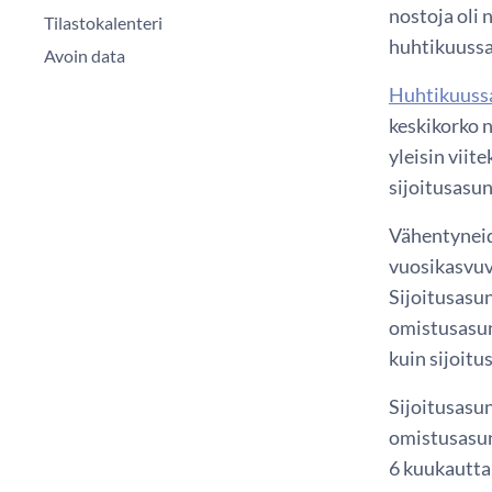
nostoja oli
Tilastokalenteri
huhtikuussa
Avoin data
Huhtikuussa
keskikorko 
yleisin viit
sijoitusasun
Vähentyneid
vuosikasvuva
Sijoitusasu
omistusasun
kuin sijoit
Sijoitusasun
omistusasun
6 kuukautta