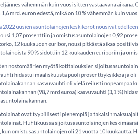
 neljännes vähemmän kuin vuosi sitten vastaavana aikana. 
 1,6 mrd. euron edestä, mikä on 10 % vähemmän kuin vuosi
 2022 uusien asuntolainojen keskikorot nousivat edelleen
nousi 1,07 prosenttiin ja omistusasuntolainojen 0,92 pros
ekorko, 12 kuukauden euribor, nousi pitkästä aikaa positiiv
tolainoista 90 % sidottiin 12 kuukauden euriboriin ja omi
en nostomäärien myötä kotitalouksien sijoitusasuntolain
uhti hidastui maaliskuusta puoli prosenttiyksikköä ja oli
ntolainakannan kasvuvauhti oli vielä reilusti nopeampaa
tolainakannan (98,7 mrd euroa) kasvuvauhti (3,1 %) hida
usasuntolainakannan.
tolainat ovat tyypillisesti pienempiä ja takaisinmaksuaja
tolainat. Huhtikuussa sijoitusasuntolainojen keskimääräi
, kun omistusasuntolainojen oli 21 vuotta 10 kuukautta. 