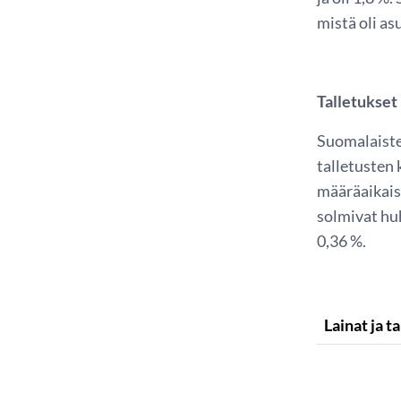
mistä oli as
Talletukset
Suomalaiste
talletusten 
määräaikais
solmivat huh
0,36 %.
Lainat ja 