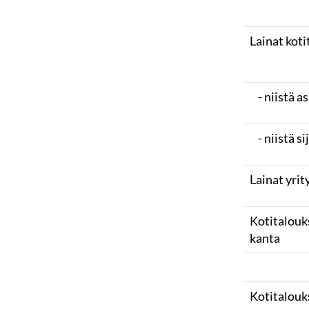
Lainat koti
- niistä a
- niistä si
Lainat yrit
Kotitalouks
kanta
Kotitalouk