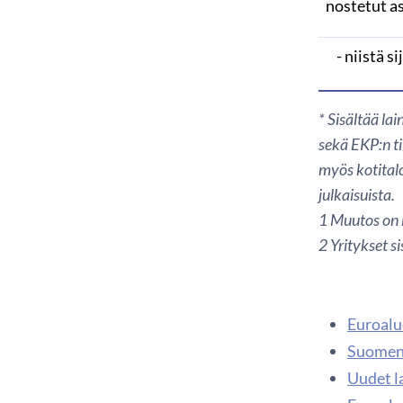
nostetut a
- niistä si
* Sisältää l
sekä EKP:n ti
myös kotital
julkaisuista.
1
Muutos on l
2 Yritykset s
Euroalue
Suomen 
Uudet l