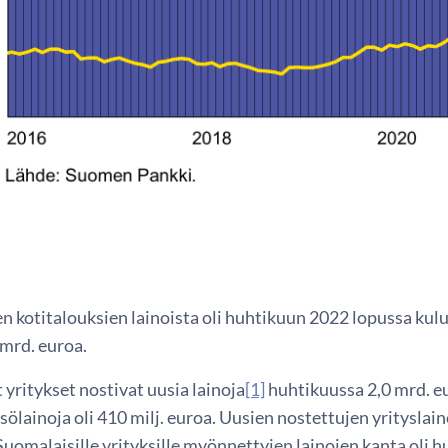
 kotitalouksien lainoista oli huhtikuun 2022 lopussa kulu
 mrd. euroa.
yritykset nostivat uusia lainoja
[1]
huhtikuussa 2,0 mrd. eu
ölainoja oli 410 milj. euroa. Uusien nostettujen yrityslai
. Suomalaisille yrityksille myönnettyjen lainojen kanta oli