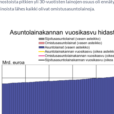
ostoista pitkien yli 30-vuotisten lainojen osuus oli ennätyk
ainoista lähes kaikki olivat omistusasuntolainoja.