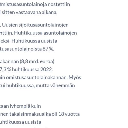
Omistusasuntolainoja nostettiin
 sitten vastaavana aikana.
. Uusien sijoitusasuntolainojen
enttiin. Huhtikuussa asuntolainojen
iseksi. Huhtikuussa uusista
stusasuntolainoista 87 %.
akannan (8,8 mrd. euroa)
 7,3 % huhtikuussa 2022.
 kuin omistusasuntolainakannan. Myös
stui huhtikuussa, mutta vähemmän
ltaan lyhempiä kuin
nen takaisinmaksuaika oli 18 vuotta
Huhtikuussa uusista