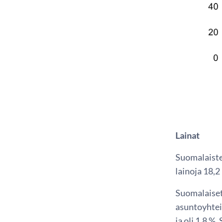
Lainat
Suomalaisten
lainoja 18,2
Suomalaiset 
asuntoyhteis
ja oli 1,8 %