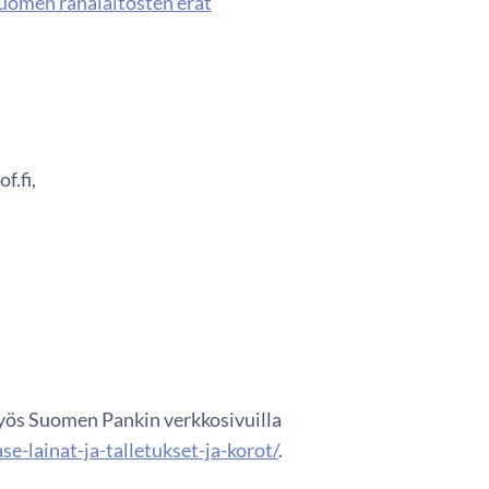
 Suomen rahalaitosten erät
f.fi,
 myös Suomen Pankin verkkosivuilla
e-lainat-ja-talletukset-ja-korot/
.