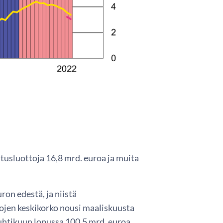
tusluottoja 16,8 mrd. euroa ja muita
ron edestä, ja niistä
nojen keskikorko nousi maaliskuusta
 huhtikuun lopussa 100,5 mrd. euroa,