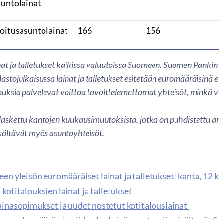
suntolainat
joitusasuntolainat
166
156
ainat ja talletukset kaikissa valuutoissa Suomeen. Suomen Pank
lastojulkaisussa lainat ja talletukset esitetään euromääräisinä e
ouksia palvelevat voittoa tavoittelemattomat yhteisöt, minkä v
askettu kantojen kuukausimuutoksista, jotka on puhdistettu ar
isältävät myös asuntoyhteisöt.
en yleisön euromääräiset lainat ja talletukset: kanta, 12 
kotitalouksien lainat ja talletukset
ainasopimukset ja uudet nostetut kotitalouslainat