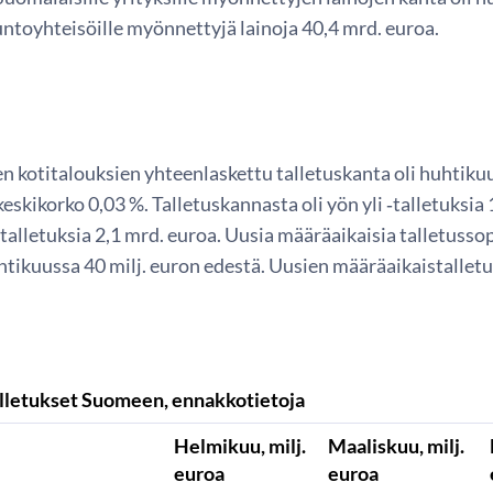
untoyhteisöille myönnettyjä lainoja 40,4 mrd. euroa.
n kotitalouksien yhteenlaskettu talletuskanta oli huhtiku
keskikorko 0,03 %. Talletuskannasta oli yön yli ‑talletuksia
talletuksia 2,1 mrd. euroa. Uusia määräaikaisia talletuss
tikuussa 40 milj. euron edestä. Uusien määräaikaistalletu
talletukset Suomeen, ennakkotietoja
Helmikuu, milj.
Maaliskuu, milj.
euroa
euroa