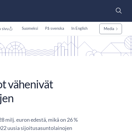
Suomeksi
På svenska
In English
 sivu
Media
ot vähenivät
jen
8 milj. euron edestä, mikä on 26 %
22 uusia sijoitusasuntolainojen