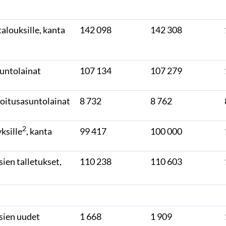
talouksille, kanta
142 098
142 308
suntolainat
107 134
107 279
joitusasuntolainat
8 732
8 762
2
yksille
, kanta
99 417
100 000
ien talletukset,
110 238
110 603
sien uudet
1 668
1 909