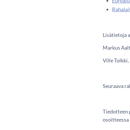
Euroalue
Rahalai
Lisätietoja 
Markus Aalt
Ville Tolkki,
Seuraava rah
Tiedotteen p
osoitteessa