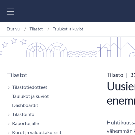
Siirry sisältöön
Etusivu
Tilastot
Taulukot ja kuviot
Tilastot
Tilasto
|
31
Uusie
Tilastotiedotteet
Taulukot ja kuviot
enemm
Dashboardit
Tilastoinfo
Huhtikuussa 
Raportoijalle
vähemmän ku
Korot ja valuuttakurssit