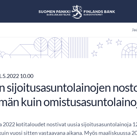
Jaa
.5.2022 10.00
n sijoitusasuntolainojen nost
än kuin omistusasuntolaino
2022 kotitaloudet nostivat uusia sijoitusasuntolainoja 12
in vuosi sitten vastaavana aikana. Myös maaliskuussa 20