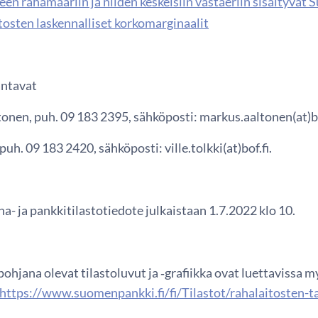
en rahamääriin ja niiden keskeisiin vastaeriin sisältyvät
tosten laskennalliset korkomarginaalit
antavat
onen, puh. 09 183 2395, sähköposti: markus.aaltonen(at)bo
 puh. 09 183 2420, sähköposti: ville.tolkki(at)bof.fi.
a- ja pankkitilastotiedote julkaistaan 1.7.2022 klo 10.
ohjana olevat tilastoluvut ja ‑grafiikka ovat luettavissa
https://www.suomenpankki.fi/fi/Tilastot/rahalaitosten-tas