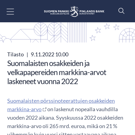
Siirry sisältöön
Tilasto
|
9.11.2022 10.00
Suomalaisten osakkeiden ja
velkapapereiden markkina-arvot
laskeneet vuonna 2022
Suomalaisten pörssinoteerattujen osakkeiden
markkina-arvo
on laskenut nopealla vauhdilla
vuoden 2022 aikana. Syyskuussa 2022 osakkeiden
markkina-arvo oli 265 mrd. euroa, mikä on 21 %
vähemmän kuin vuosi sitten vastaavana aikana.