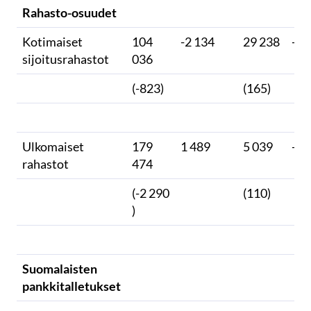
Rahasto-osuudet
Kotimaiset
104
-2 134
29 238
-69
sijoitusrahastot
036
(-823)
(165)
Ulkomaiset
179
1 489
5 039
-12
rahastot
474
(-2 290
(110)
)
Suomalaisten
pankkitalletukset