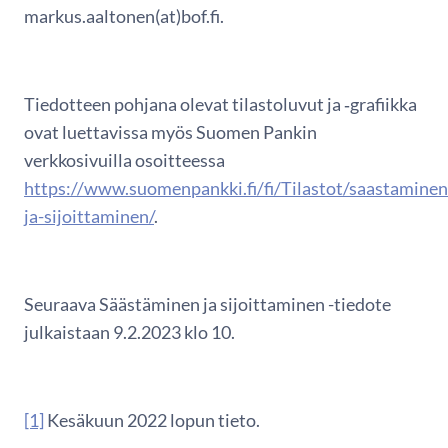
markus.aaltonen(at)bof.fi.
Tiedotteen pohjana olevat tilastoluvut ja ‑grafiikka
ovat luettavissa myös Suomen Pankin
verkkosivuilla osoitteessa
https://www.suomenpankki.fi/fi/Tilastot/saastaminen
ja-sijoittaminen/
.
Seuraava Säästäminen ja sijoittaminen -tiedote
julkaistaan 9.2.2023 klo 10.
[1]
Kesäkuun 2022 lopun tieto.