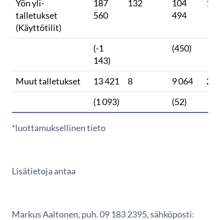
Yön yli-
187
132
104
18
talletukset
560
494
(Käyttötilit)
(-1
(450)
143)
Muut talletukset
13 421
8
9 064
2
(1 093)
(52)
*luottamuksellinen tieto
Lisätietoja antaa
Markus Aaltonen, puh. 09 183 2395, sähköposti: