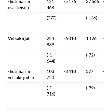
- kotimaisiin
121
-5 176
37 566
-1 
osakkeisiin
468
(270)
(-136)
Velkakirjat
224
-6 010
1 126
-15
839
(-1
(-72)
644)
- kotimaisiin
103
-3 410
577
-14
velkakirjoihin
723
(-1
(-39)
716)