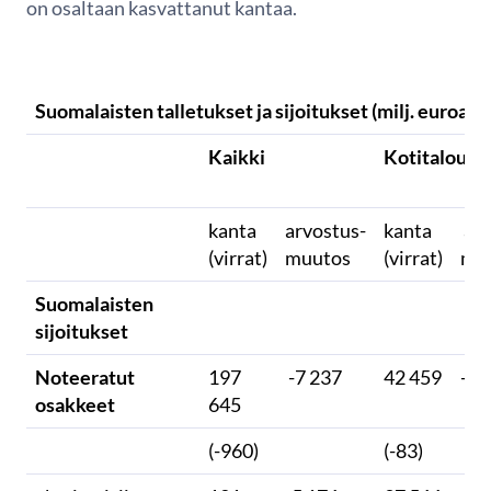
on osaltaan kasvattanut kantaa.
Suomalaisten talletukset ja sijoitukset (milj. euroa)
Kaikki
Kotitaloude
kanta
arvostus-
kanta
arv
(virrat)
muutos
(virrat)
mu
Suomalaisten
sijoitukset
Noteeratut
197
-7 237
42 459
-2 
osakkeet
645
(-960)
(-83)