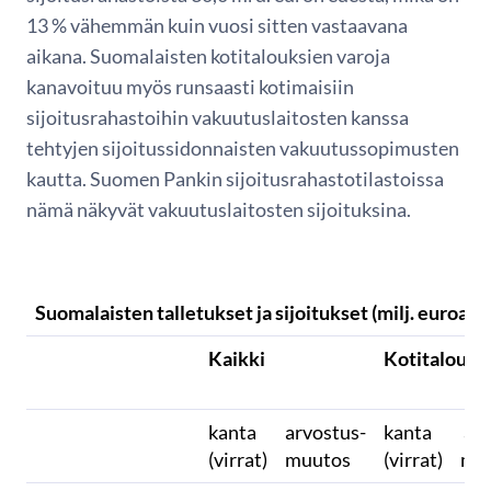
13 % vähemmän kuin vuosi sitten vastaavana
aikana. Suomalaisten kotitalouksien varoja
kanavoituu myös runsaasti kotimaisiin
sijoitusrahastoihin vakuutuslaitosten kanssa
tehtyjen sijoitussidonnaisten vakuutussopimusten
kautta. Suomen Pankin sijoitusrahastotilastoissa
nämä näkyvät vakuutuslaitosten sijoituksina.
Suomalaisten talletukset ja sijoitukset (milj. euroa)
Kaikki
Kotitaloude
kanta
arvostus-
kanta
arv
(virrat)
muutos
(virrat)
mu