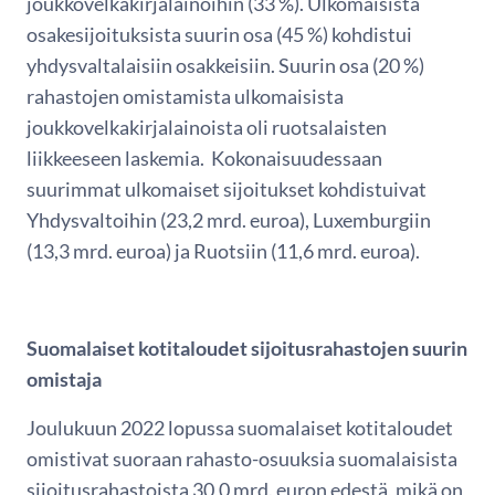
joukkovelkakirjalainoihin (33 %). Ulkomaisista
osakesijoituksista suurin osa (45 %) kohdistui
yhdysvaltalaisiin osakkeisiin. Suurin osa (20 %)
rahastojen omistamista ulkomaisista
joukkovelkakirjalainoista oli ruotsalaisten
liikkeeseen laskemia. Kokonaisuudessaan
suurimmat ulkomaiset sijoitukset kohdistuivat
Yhdysvaltoihin (23,2 mrd. euroa), Luxemburgiin
(13,3 mrd. euroa) ja Ruotsiin (11,6 mrd. euroa).
Suomalaiset kotitaloudet sijoitusrahastojen suurin
omistaja
Joulukuun 2022 lopussa suomalaiset kotitaloudet
omistivat suoraan rahasto-osuuksia suomalaisista
sijoitusrahastoista 30,0 mrd. euron edestä, mikä on