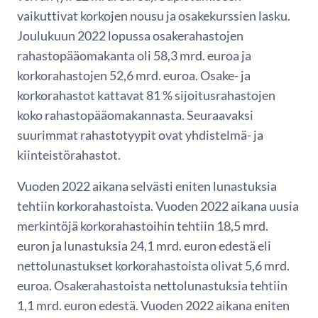
vaikuttivat korkojen nousu ja osakekurssien lasku.
Joulukuun 2022 lopussa osakerahastojen
rahastopääomakanta oli 58,3 mrd. euroa ja
korkorahastojen 52,6 mrd. euroa. Osake- ja
korkorahastot kattavat 81 % sijoitusrahastojen
koko rahastopääomakannasta. Seuraavaksi
suurimmat rahastotyypit ovat yhdistelmä- ja
kiinteistörahastot.
Vuoden 2022 aikana selvästi eniten lunastuksia
tehtiin korkorahastoista. Vuoden 2022 aikana uusia
merkintöjä korkorahastoihin tehtiin 18,5 mrd.
euron ja lunastuksia 24,1 mrd. euron edestä eli
nettolunastukset korkorahastoista olivat 5,6 mrd.
euroa. Osakerahastoista nettolunastuksia tehtiin
1,1 mrd. euron edestä. Vuoden 2022 aikana eniten