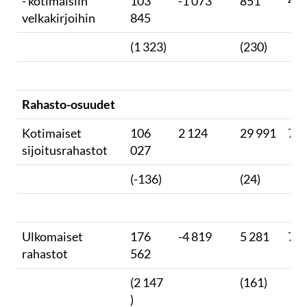
- kotimaisiin
103
-1 073
851
45
velkakirjoihin
845
(1 323)
(230)
Rahasto-osuudet
Kotimaiset
106
2 124
29 991
71
sijoitusrahastot
027
(-136)
(24)
Ulkomaiset
176
-4 819
5 281
73
rahastot
562
(2 147
(161)
)