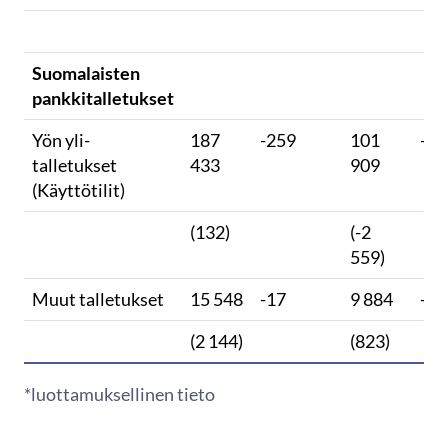
Suomalaisten
pankkitalletukset
Yön yli-
187
-259
101
-26
talletukset
433
909
(Käyttötilit)
(132)
(-2
559)
Muut talletukset
15 548
-17
9 884
-3
(2 144)
(823)
*luottamuksellinen tieto