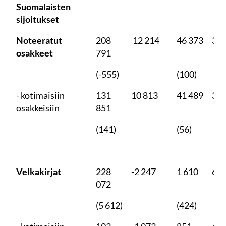
Suomalaisten
sijoitukset
Noteeratut
208
12 214
46 373
3 7
osakkeet
791
(-555)
(100)
- kotimaisiin
131
10 813
41 489
38
osakkeisiin
851
(141)
(56)
Velkakirjat
228
-2 247
1 610
60
072
(5 612)
(424)