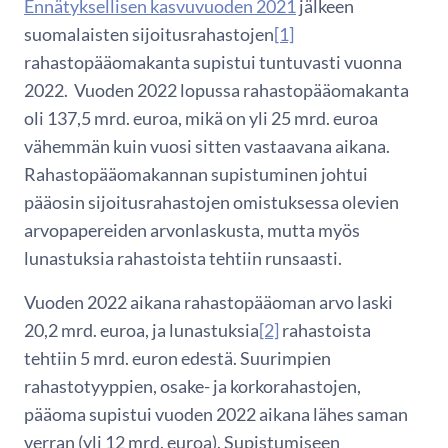
Ennätyksellisen kasvuvuoden 2021
jälkeen
suomalaisten sijoitusrahastojen
[1]
rahastopääomakanta supistui tuntuvasti vuonna
2022. Vuoden 2022 lopussa rahastopääomakanta
oli 137,5 mrd. euroa, mikä on yli 25 mrd. euroa
vähemmän kuin vuosi sitten vastaavana aikana.
Rahastopääomakannan supistuminen johtui
pääosin sijoitusrahastojen omistuksessa olevien
arvopapereiden arvonlaskusta, mutta myös
lunastuksia rahastoista tehtiin runsaasti.
Vuoden 2022 aikana rahastopääoman arvo laski
20,2 mrd. euroa, ja lunastuksia
[2]
rahastoista
tehtiin 5 mrd. euron edestä. Suurimpien
rahastotyyppien, osake- ja korkorahastojen,
pääoma supistui vuoden 2022 aikana lähes saman
verran (yli 12 mrd. euroa). Supistumiseen