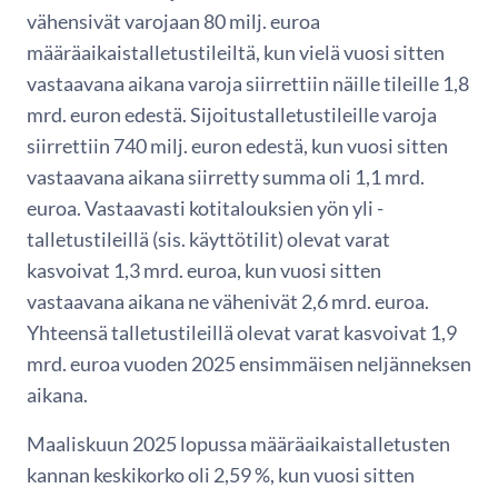
vähensivät varojaan 80 milj. euroa
määräaikaistalletustileiltä, kun vielä vuosi sitten
vastaavana aikana varoja siirrettiin näille tileille 1,8
mrd. euron edestä. Sijoitustalletustileille varoja
siirrettiin 740 milj. euron edestä, kun vuosi sitten
vastaavana aikana siirretty summa oli 1,1 mrd.
euroa. Vastaavasti kotitalouksien yön yli -
talletustileillä (sis. käyttötilit) olevat varat
kasvoivat 1,3 mrd. euroa, kun vuosi sitten
vastaavana aikana ne vähenivät 2,6 mrd. euroa.
Yhteensä talletustileillä olevat varat kasvoivat 1,9
mrd. euroa vuoden 2025 ensimmäisen neljänneksen
aikana.
Maaliskuun 2025 lopussa määräaikaistalletusten
kannan keskikorko oli 2,59 %, kun vuosi sitten