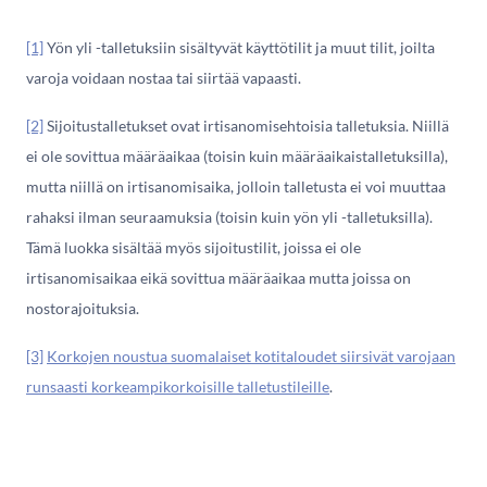
[1]
Yön yli -talletuksiin sisältyvät käyttötilit ja muut tilit, joilta
varoja voidaan nostaa tai siirtää vapaasti.
[2]
Sijoitustalletukset ovat irtisanomisehtoisia talletuksia. Niillä
ei ole sovittua määräaikaa (toisin kuin määräaikaistalletuksilla),
mutta niillä on irtisanomisaika, jolloin talletusta ei voi muuttaa
rahaksi ilman seuraamuksia (toisin kuin yön yli -talletuksilla).
Tämä luokka sisältää myös sijoitustilit, joissa ei ole
irtisanomisaikaa eikä sovittua määräaikaa mutta joissa on
nostorajoituksia.
[3]
Korkojen noustua suomalaiset kotitaloudet siirsivät varojaan
runsaasti korkeampikorkoisille talletustileille
.