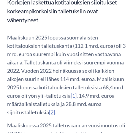
Korkojen laskettua kotitalouksien sijoitukset
korkeampikorkoisiin talletuksiin ovat
vähentyneet.
Maaliskuun 2025 lopussa suomalaisten
kotitalouksien talletuskanta (112,1 mrd. euroa) oli 3
mrd. euroa suurempi kuin vuosi sitten vastaavana
aikana. Talletuskanta oli viimeksi suurempi vuonna
2022. Vuoden 2022 heinäkuussa se oli kaikkien
aikojen suurin eli lähes 114 mrd. euroa. Maaliskuun
2025 lopussa kotitalouksien talletuksista 68,4 mrd.
euroa oli yön yli -talletuksia
[1]
, 14,9 mrd. euroa
määräaikaistalletuksia ja 28,8 mrd. euroa
sijoitustalletuksia
[2]
.
Maaliskuussa 2025 talletuskannan vuosimuutos oli