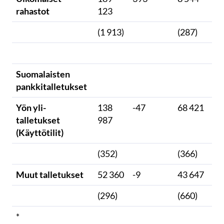
rahastot
123
(1 913)
(287)
Suomalaisten
pankkitalletukset
Yön yli-
138
-47
68 421
-3
talletukset
987
(Käyttötilit)
(352)
(366)
Muut talletukset
52 360
-9
43 647
0
(296)
(660)
*