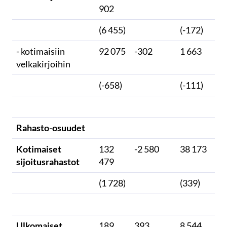
902
(6 455)
(-172)
- kotimaisiin
92 075
-302
1 663
27
velkakirjoihin
(-658)
(-111)
Rahasto-osuudet
Kotimaiset
132
-2 580
38 173
-8
sijoitusrahastot
479
(1 728)
(339)
Ulkomaiset
189
393
8 544
28