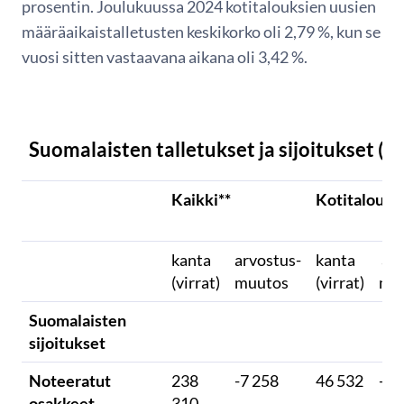
prosentin. Joulukuussa 2024 kotitalouksien uusien
määräaikaistalletusten keskikorko oli 2,79 %, kun se
vuosi sitten vastaavana aikana oli 3,42 %.
Suomalaisten talletukset ja sijoitukset (m
Kaikki**
Kotitaloude
kanta
arvostus-
kanta
arv
(virrat)
muutos
(virrat)
mu
Suomalaisten
sijoitukset
Noteeratut
238
-7 258
46 532
-3 
osakkeet
310