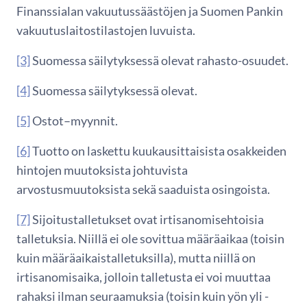
Finanssialan vakuutussäästöjen ja Suomen Pankin
vakuutuslaitostilastojen luvuista.
[3]
Suomessa säilytyksessä olevat rahasto-osuudet.
[4]
Suomessa säilytyksessä olevat.
[5]
Ostot–myynnit.
[6]
Tuotto on laskettu kuukausittaisista osakkeiden
hintojen muutoksista johtuvista
arvostusmuutoksista sekä saaduista osingoista.
[7]
Sijoitustalletukset ovat irtisanomisehtoisia
talletuksia. Niillä ei ole sovittua määräaikaa (toisin
kuin määräaikaistalletuksilla), mutta niillä on
irtisanomisaika, jolloin talletusta ei voi muuttaa
rahaksi ilman seuraamuksia (toisin kuin yön yli -