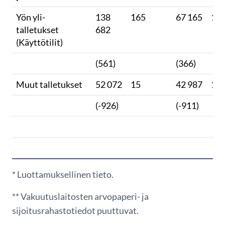
Yön yli-
138
165
67 165
11
talletukset
682
(Käyttötilit)
(561)
(366)
Muut talletukset
52 072
15
42 987
1
(-926)
(-911)
* Luottamuksellinen tieto.
** Vakuutuslaitosten arvopaperi- ja
sijoitusrahastotiedot puuttuvat.