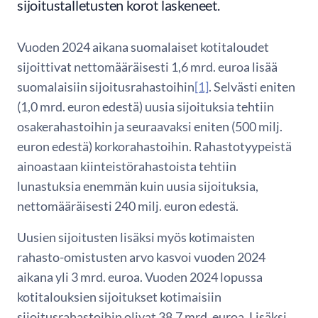
sijoitustalletusten korot laskeneet.
Vuoden 2024 aikana suomalaiset kotitaloudet
sijoittivat nettomääräisesti 1,6 mrd. euroa lisää
suomalaisiin sijoitusrahastoihin
[1]
. Selvästi eniten
(1,0 mrd. euron edestä) uusia sijoituksia tehtiin
osakerahastoihin ja seuraavaksi eniten (500 milj.
euron edestä) korkorahastoihin. Rahastotyypeistä
ainoastaan kiinteistörahastoista tehtiin
lunastuksia enemmän kuin uusia sijoituksia,
nettomääräisesti 240 milj. euron edestä.
Uusien sijoitusten lisäksi myös kotimaisten
rahasto-omistusten arvo kasvoi vuoden 2024
aikana yli 3 mrd. euroa. Vuoden 2024 lopussa
kotitalouksien sijoitukset kotimaisiin
sijoitusrahastoihin olivat 38,7 mrd. euroa. Lisäksi