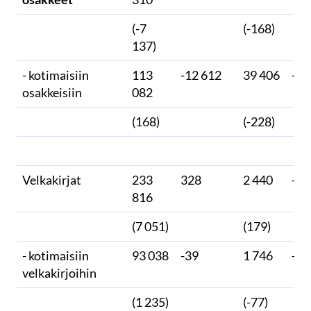
(-7
(-168)
137)
- kotimaisiin
113
-12 612
39 406
-3 
osakkeisiin
082
(168)
(-228)
Velkakirjat
233
328
2 440
-36
816
(7 051)
(179)
- kotimaisiin
93 038
-39
1 746
-36
velkakirjoihin
(1 235)
(-77)