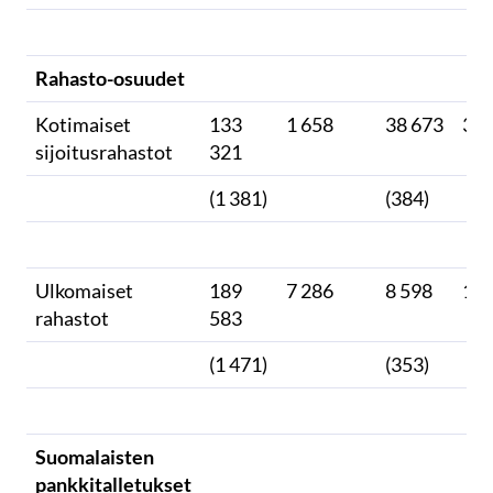
Rahasto-osuudet
Kotimaiset
133
1 658
38 673
36
sijoitusrahastot
321
(1 381)
(384)
Ulkomaiset
189
7 286
8 598
19
rahastot
583
(1 471)
(353)
Suomalaisten
pankkitalletukset