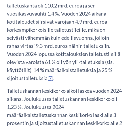
talletuskanta oli 110,2 mrd. euroa ja sen
vuosikasvuvauhti 1,4 %. Vuoden 2024 aikana
kotitaloudet siirsivät varojaan 4,9 mrd. euroa
korkeampikorkoisille talletustileille, mikä on
selvästi vähemmän kuin edellisvuonna, jolloin
rahaa virtasi 9,3 mrd. euroa näihin talletuksiin.
Vuoden 2024 lopussa kotitalouksien talletustileillä
olevista varoista 61 % oli yön yli -talletuksia (sis.
käyttötilit), 14 % määräaikaistalletuksia ja 25 %
sijoitustalletuksia
[7]
.
Talletuskannan keskikorko alkoi laskea vuoden 2024
aikana. Joulukuussa talletuskannan keskikorko oli
1,23 %. Joulukuussa 2024
määräaikaistalletuskannan keskikorko laski alle 3
prosentin ja sijoitustalletuskannan keskikorko alle 2