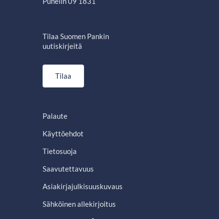
Puhelin 09 1831
Tilaa Suomen Pankin
uutiskirjeitä
Tilaa
Palaute
Käyttöehdot
Tietosuoja
Saavutettavuus
Asiakirjajulkisuuskuvaus
Sähköinen allekirjoitus