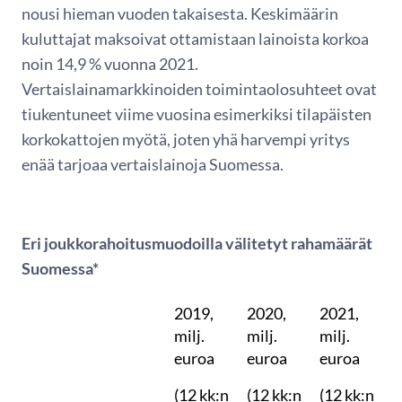
nousi hieman vuoden takaisesta. Keskimäärin
kuluttajat maksoivat ottamistaan lainoista korkoa
noin 14,9 % vuonna 2021.
Vertaislainamarkkinoiden toimintaolosuhteet ovat
tiukentuneet viime vuosina esimerkiksi tilapäisten
korkokattojen myötä, joten yhä harvempi yritys
enää tarjoaa vertaislainoja Suomessa.
Eri joukkorahoitusmuodoilla välitetyt rahamäärät
Suomessa*
2019,
2020,
2021,
milj.
milj.
milj.
euroa
euroa
euroa
(12 kk:n
(12 kk:n
(12 kk:n