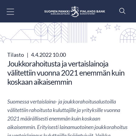
Siirry sisältöön
Tilasto
|
4.4.2022 10.00
Joukkorahoitusta ja vertaislainoja
välitettiin vuonna 2021 enemmän kuin
koskaan aikaisemmin
Suomessa vertaislaina- ja joukkorahoitusalustoilla
välitettiin rahoitusta kuluttajille ja yrityksille vuonna
2021 määrällisesti enemmän kuin koskaan
aikaisemmin. Erityisesti lainamuotoinen joukkorahoitus
ja vertaislainaus kuluttajille lisääntyivät. Vaikka