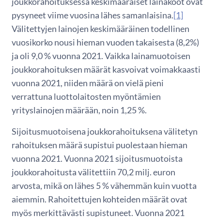
joukkorahoituksessa keskimääräiset lainakoot ovat
pysyneet viime vuosina lähes samanlaisina.
[1]
Välitettyjen lainojen keskimääräinen todellinen
vuosikorko nousi hieman vuoden takaisesta (8,2%)
ja oli 9,0 % vuonna 2021. Vaikka lainamuotoisen
joukkorahoituksen määrät kasvoivat voimakkaasti
vuonna 2021, niiden määrä on vielä pieni
verrattuna luottolaitosten myöntämien
yrityslainojen määrään, noin 1,25 %.
Sijoitusmuotoisena joukkorahoituksena välitetyn
rahoituksen määrä supistui puolestaan hieman
vuonna 2021. Vuonna 2021 sijoitusmuotoista
joukkorahoitusta välitettiin 70,2 milj. euron
arvosta, mikä on lähes 5 % vähemmän kuin vuotta
aiemmin. Rahoitettujen kohteiden määrät ovat
myös merkittävästi supistuneet. Vuonna 2021