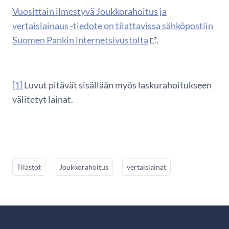
Vuosittain ilmestyvä Joukkorahoitus ja
vertaislainaus -tiedote on tilattavissa sähköpostiin
Suomen Pankin internetsivustolta
.
[1]
Luvut pitävät sisällään myös laskurahoitukseen
välitetyt lainat.
Tilastot
Joukkorahoitus
vertaislainat