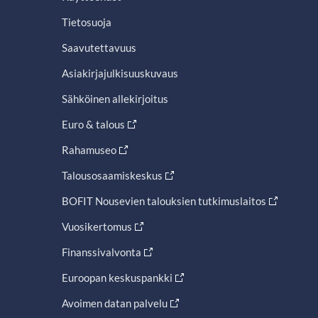
Tietosuoja
Saavutettavuus
Asiakirjajulkisuuskuvaus
Sähköinen allekirjoitus
Euro & talous
Rahamuseo
Talousosaamiskeskus
BOFIT Nousevien talouksien tutkimuslaitos
Vuosikertomus
Finanssivalvonta
Euroopan keskuspankki
Avoimen datan palvelu