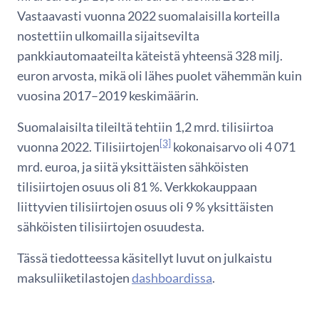
Vastaavasti vuonna 2022 suomalaisilla korteilla
nostettiin ulkomailla sijaitsevilta
pankkiautomaateilta käteistä yhteensä 328 milj.
euron arvosta, mikä oli lähes puolet vähemmän kuin
vuosina 2017–2019 keskimäärin.
Suomalaisilta tileiltä tehtiin 1,2 mrd. tilisiirtoa
[3]
vuonna 2022. Tilisiirtojen
kokonaisarvo oli 4 071
mrd. euroa, ja siitä yksittäisten sähköisten
tilisiirtojen osuus oli 81 %. Verkkokauppaan
liittyvien tilisiirtojen osuus oli 9 % yksittäisten
sähköisten tilisiirtojen osuudesta.
Tässä tiedotteessa käsitellyt luvut on julkaistu
maksuliiketilastojen
dashboardissa
.