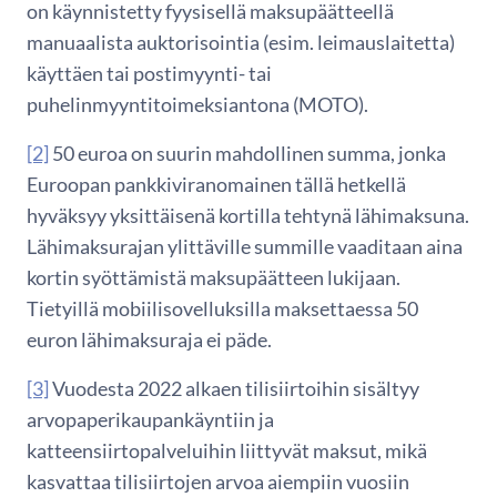
on käynnistetty fyysisellä maksupäätteellä
manuaalista auktorisointia (esim. leimauslaitetta)
käyttäen tai postimyynti- tai
puhelinmyyntitoimeksiantona (MOTO).
[2]
50 euroa on suurin mahdollinen summa, jonka
Euroopan pankkiviranomainen tällä hetkellä
hyväksyy yksittäisenä kortilla tehtynä lähimaksuna.
Lähimaksurajan ylittäville summille vaaditaan aina
kortin syöttämistä maksupäätteen lukijaan.
Tietyillä mobiilisovelluksilla maksettaessa 50
euron lähimaksuraja ei päde.
[3]
Vuodesta 2022 alkaen tilisiirtoihin sisältyy
arvopaperikaupankäyntiin ja
katteensiirtopalveluihin liittyvät maksut, mikä
kasvattaa tilisiirtojen arvoa aiempiin vuosiin