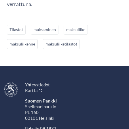
verrattuna.
Tilastot
maksaminen
maksuliike
maksuliikenne
maksuliiketilastot
Yhteystiedot
Kartta
Suomen Pankki
Snellmaninaukio
PL 160
00101 Helsinki
Puhelin 09 1831