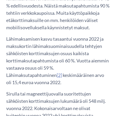
% edellisvuodesta. Näistä maksutapahtumista 90 %
tehtiin verkkokaupoissa. Muita käyttöpaikkoja
etäkorttimaksuille on mm. henkilöiden väliset
mobiilisovelluksella käynnistetyt maksut.
Lähimaksamisen kasvu tasaantui vuonna 2022 ja
maksukortin lähimaksuominaisuudella tehtyjen
sähköisten korttimaksujen osuus kaikista
korttimaksutapahtumista oli 60 %. Vuotta aiemmin
vastaava osuus oli 59 %.
Lähimaksutapahtuminen
[2]
keskimääräinen arvo
oli 15,4 euroa vuonna 2022.
Sirulla tai magneettijuovalla suoritettujen
sähköisten korttimaksujen lukumäärä oli 548 milj.
vuonna 2022. Kokonaisarvoltaan ne olivat
kuitenkin vuonna 2022 yhä korttimaksuista