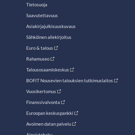
Tietosuoja
Saavutettavuus
Asiakirjajulkisuuskuvaus
Sähköinen allekirjoitus
Euro & talous
Rahamuseo
Talousosaamiskeskus
BOFIT Nousevien talouksien tutkimuslaitos
Vuosikertomus
Finanssivalvonta
Euroopan keskuspankki
Avoimen datan palvelu
Aineistohaku