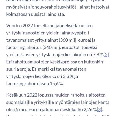
myönsivät ajoneuvorahoitusyhtiöt; lainat kattoivat
kolmasosan uusista lainoista.
Vuoden 2022 toisella neljänneksellä uusien
yrityslainanostojen yleisin lainatyyppi oli
tavanomaiset yrityslainat (360 milj. euroa) ja
factoringrahoitus (340 milj. euroa) oli toiseksi
yleisin. Uusien yrityslainojen keskikorko oli 7,8 %
[2]
.
Eri rahoitusmuotojen keskikoroissa on kuitenkin
suuria eroja. Esimerkiksi tavanomaisten
yrityslainojen keskikorko oli 3,3 % ja
factoringrahoituksen 15,6 %.
Kesäkuun 2022 lopussa muiden rahoituslaitosten
suomalaisille yrityksille myöntämien lainojen kanta
oli 5,5 mrd. euroa ja kannan keskikorko 2,26 %
[3]
.