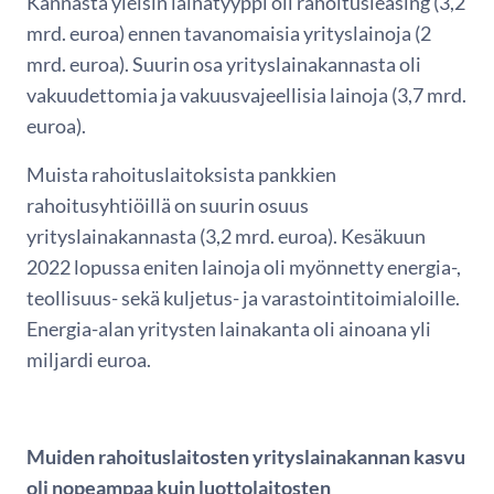
Kannasta yleisin lainatyyppi oli rahoitusleasing (3,2
mrd. euroa) ennen tavanomaisia yrityslainoja (2
mrd. euroa). Suurin osa yrityslainakannasta oli
vakuudettomia ja vakuusvajeellisia lainoja (3,7 mrd.
euroa).
Muista rahoituslaitoksista pankkien
rahoitusyhtiöillä on suurin osuus
yrityslainakannasta (3,2 mrd. euroa). Kesäkuun
2022 lopussa eniten lainoja oli myönnetty energia-,
teollisuus- sekä kuljetus- ja varastointitoimialoille.
Energia-alan yritysten lainakanta oli ainoana yli
miljardi euroa.
Muiden rahoituslaitosten yrityslainakannan kasvu
oli nopeampaa kuin luottolaitosten