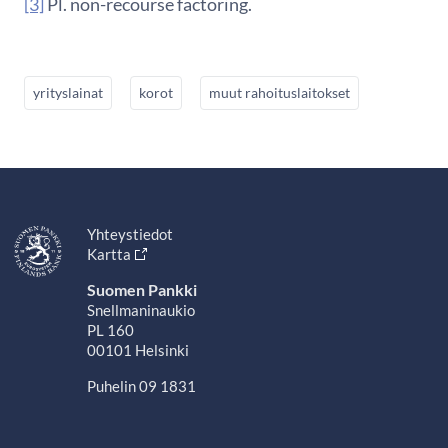
[3]
Pl. non-recourse factoring.
yrityslainat
korot
muut rahoituslaitokset
Yhteystiedot
Kartta
Suomen Pankki
Snellmaninaukio
PL 160
00101 Helsinki
Puhelin 09 1831