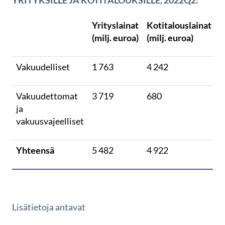
Yrityslainat
Kotitalouslainat
(milj. euroa)
(milj. euroa)
Vakuudelliset
1 763
4 242
Vakuudettomat
3 719
680
ja
vakuusvajeelliset
Yhteensä
5 482
4 922
Lisätietoja antavat