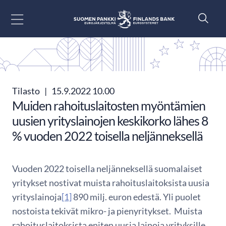
Siirry sisältöön
Tilasto
|
15.9.2022 10.00
Muiden rahoituslaitosten myöntämien
uusien yrityslainojen keskikorko lähes 8
% vuoden 2022 toisella neljänneksellä
Vuoden 2022 toisella neljänneksellä suomalaiset
yritykset nostivat muista rahoituslaitoksista uusia
yrityslainoja
[1]
890 milj. euron edestä. Yli puolet
nostoista tekivät mikro- ja pienyritykset. Muista
rahoituslaitoksista eniten uusia lainoja yrityksille