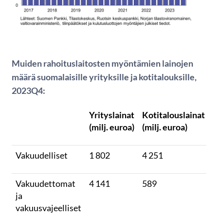
Muiden rahoituslaitosten myöntämien lainojen
määrä suomalaisille yrityksille ja kotitalouksille,
2023Q4:
Yrityslainat
Kotitalouslainat
(milj. euroa)
(milj. euroa)
Vakuudelliset
1 802
4 251
Vakuudettomat
4 141
589
ja
vakuusvajeelliset