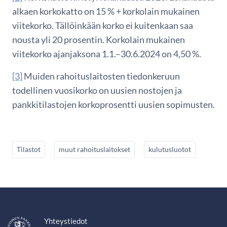
alkaen korkokatto on 15 % + korkolain mukainen
viitekorko. Tällöinkään korko ei kuitenkaan saa
nousta yli 20 prosentin. Korkolain mukainen
viitekorko ajanjaksona 1.1.–30.6.2024 on 4,50 %.
[3]
Muiden rahoituslaitosten tiedonkeruun
todellinen vuosikorko on uusien nostojen ja
pankkitilastojen korkoprosentti uusien sopimusten.
Tilastot
muut rahoituslaitokset
kulutusluotot
Yhteystiedot