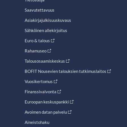
Saavutettavuus
Asiakirjajulkisuuskuvaus
Sähköinen allekirjoitus
Euro & talous
Rahamuseo
Talousosaamiskeskus
BOFIT Nousevien talouksien tutkimuslaitos
Vuosikertomus
Finanssivalvonta
Euroopan keskuspankki
Avoimen datan palvelu
Aineistohaku