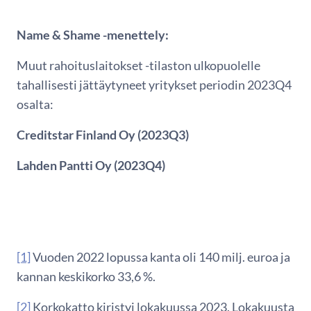
Name & Shame -menettely:
Muut rahoituslaitokset -tilaston ulkopuolelle
tahallisesti jättäytyneet yritykset periodin 2023Q4
osalta:
Creditstar Finland Oy (2023Q3)
Lahden Pantti Oy (2023Q4)
[1]
Vuoden 2022 lopussa kanta oli 140 milj. euroa ja
kannan keskikorko 33,6 %.
[2]
Korkokatto kiristyi lokakuussa 2023. Lokakuusta