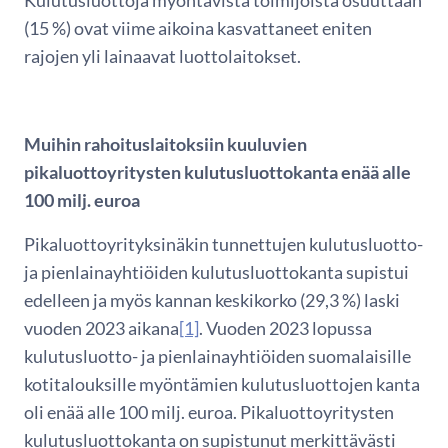
Kulutusluottoja myöntävistä toimijoista osuuttaan
(15 %) ovat viime aikoina kasvattaneet eniten
rajojen yli lainaavat luottolaitokset.
Muihin rahoituslaitoksiin kuuluvien
pikaluottoyritysten kulutusluottokanta enää alle
100 milj. euroa
Pikaluottoyrityksinäkin tunnettujen kulutusluotto-
ja pienlainayhtiöiden kulutusluottokanta supistui
edelleen ja myös kannan keskikorko (29,3 %) laski
vuoden 2023 aikana
[1]
. Vuoden 2023 lopussa
kulutusluotto- ja pienlainayhtiöiden suomalaisille
kotitalouksille myöntämien kulutusluottojen kanta
oli enää alle 100 milj. euroa. Pikaluottoyritysten
kulutusluottokanta on supistunut merkittävästi