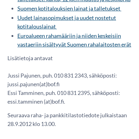
Suomen kotitalouksien lainat ja talletukset
Uudet lainasopimukset ja uudet nostetut
kotitalouslainat
Euroalueen rahamääriin ja niiden keskeisiin
vastaeriin sisältyvät Suomen rahalaitosten erät
Lisätietoja antavat
Jussi Pajunen, puh. 010 831 2343, sähköposti:
jussi.pajunen(at)bof.fi
Essi Tamminen, puh. 010 831 2395, sähköposti:
essi.tamminen (at)bof.fi.
Seuraava raha- ja pankkitilastotiedote julkaistaan
28.9.2012 klo 13.00.