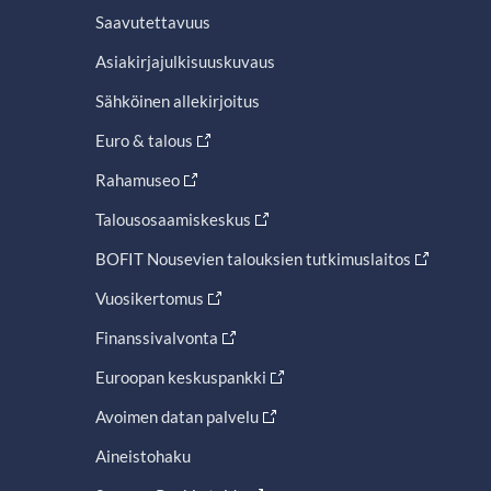
Saavutettavuus
Asiakirjajulkisuuskuvaus
Sähköinen allekirjoitus
Euro & talous
Rahamuseo
Talousosaamiskeskus
BOFIT Nousevien talouksien tutkimuslaitos
Vuosikertomus
Finanssivalvonta
Euroopan keskuspankki
Avoimen datan palvelu
Aineistohaku