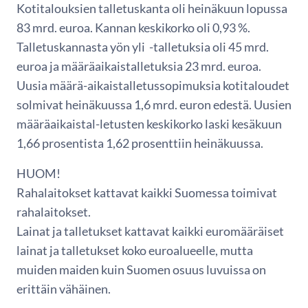
Kotitalouksien talletuskanta oli heinäkuun lopussa
83 mrd. euroa. Kannan keskikorko oli 0,93 %.
Talletuskannasta yön yli -talletuksia oli 45 mrd.
euroa ja määräaikaistalletuksia 23 mrd. euroa.
Uusia määrä-aikaistalletussopimuksia kotitaloudet
solmivat heinäkuussa 1,6 mrd. euron edestä. Uusien
määräaikaistal-letusten keskikorko laski kesäkuun
1,66 prosentista 1,62 prosenttiin heinäkuussa.
HUOM!
Rahalaitokset kattavat kaikki Suomessa toimivat
rahalaitokset.
Lainat ja talletukset kattavat kaikki euromääräiset
lainat ja talletukset koko euroalueelle, mutta
muiden maiden kuin Suomen osuus luvuissa on
erittäin vähäinen.