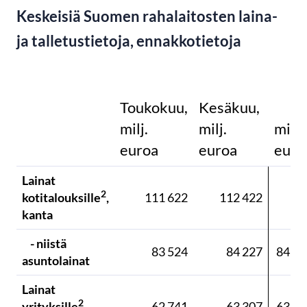
Keskeisiä Suomen rahalaitosten laina-
ja talletustietoja, ennakkotietoja
Toukokuu,
Kesäkuu,
milj.
milj.
milj.
euroa
euroa
euro
Lainat
11
2
kotitalouksille
,
111 622
112 422
85
kanta
- niistä
83 524
84 227
84 50
asuntolainat
Lainat
2
yrityksille
,
62 741
63 307
63 28