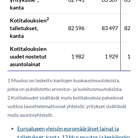
kanta
2
Kotitalouksien
talletukset,
82 596
83 497
82 92
kanta
Kotitalouksien
uudet nostetut
1 982
1 929
1 57
asuntolainat
1 Muutos on laskettu kantojen kuukausimuutoksista,
jotka on puhdistettu arvostus- ja luokitusmuutoksista.
2 Kotitaloudet sisältävät myös kotitalouksia palvelevat
voittoa tavoittelemattomat yhteisöt; yritykset sisältävät
myös asuntoyhteisöt.
Euroalueen yleisön euromääräiset lainat ja
talletukset: kanta, 12 kk:n muutos ja keskikorko