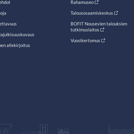
ehdot
Rahamuseo
oja
Talousosaamiskeskus
ettavuus
BOFIT Nousevien talouksien
tutkimuslaitos
jajulkisuuskuvaus
Vuosikertomus
en allekirjoitus