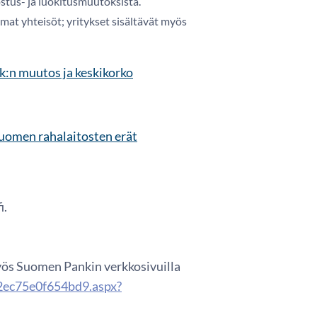
stus- ja luokitusmuutoksista.
mat yhteisöt; yritykset sisältävät myös
kk:n muutos ja keskikorko
 Suomen rahalaitosten erät
i.
myös Suomen Pankin verkkosivuilla
2ec75e0f654bd9.aspx?