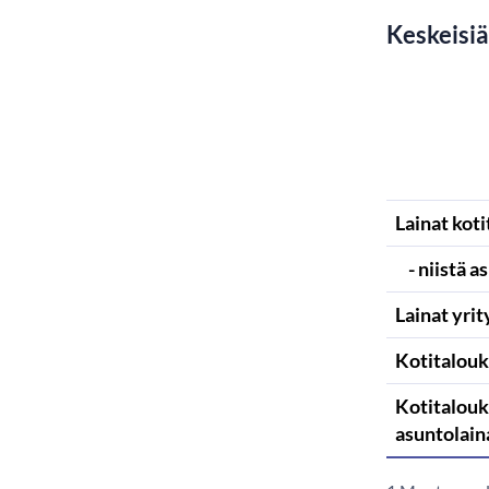
Keskeisiä
Lainat koti
- niistä a
Lainat yrit
Kotitalouk
Kotitalouk
asuntolain