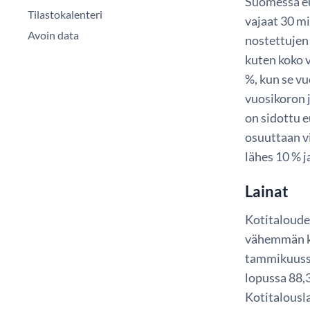
Suomessa eu
Tilastokalenteri
vajaat 30 mi
Avoin data
nostettujen
kuten koko 
%, kun se vu
vuosikoron 
on sidottu 
osuuttaan v
lähes 10 % 
Lainat
Kotitaloude
vähemmän ku
tammikuussa
lopussa 88,3
Kotitalousla