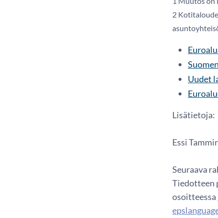
1 Muutos on l
2 Kotitaloude
asuntoyhteisö
Euroalue
Suomen 
Uudet l
Euroalue
Lisätietoja:
Essi Tammine
Seuraava rah
Tiedotteen p
osoitteessa
epslanguage