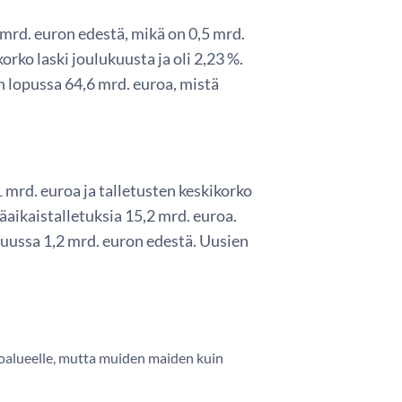
9 mrd. euron edestä, mikä on 0,5 mrd.
ko laski joulukuusta ja oli 2,23 %.
 lopussa 64,6 mrd. euroa, mistä
mrd. euroa ja talletusten keskikorko
räaikaistalletuksia 15,2 mrd. euroa.
uussa 1,2 mrd. euron edestä. Uusien
uroalueelle, mutta muiden maiden kuin