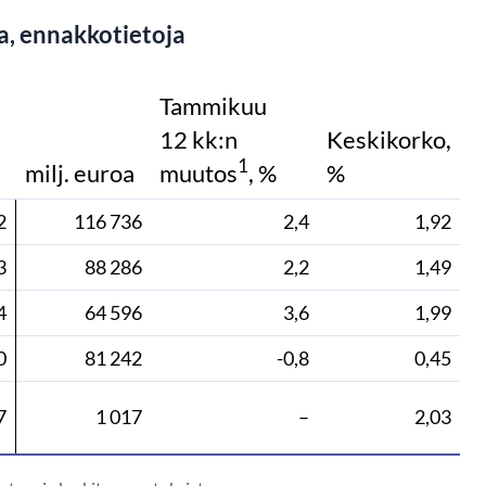
ja, ennakkotietoja
Tammikuu
12 kk:n
Keskikorko,
1
milj. euroa
muutos
, %
%
2
116 736
2,4
1,92
3
88 286
2,2
1,49
4
64 596
3,6
1,99
0
81 242
-0,8
0,45
7
1 017
–
2,03