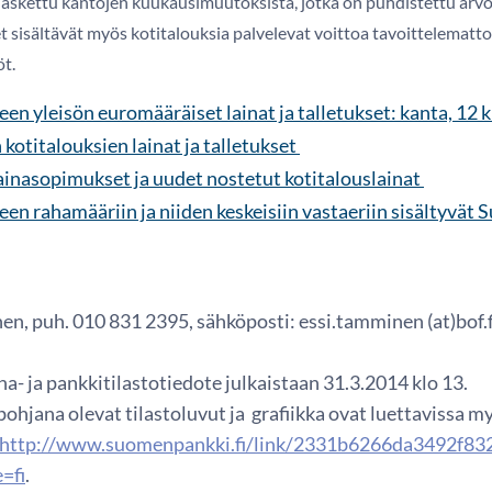
askettu kantojen kuukausimuutoksista, jotka on puhdistettu arvo
t sisältävät myös kotitalouksia palvelevat voittoa tavoittelematto
t.
en yleisön euromääräiset lainat ja talletukset: kanta, 12 
kotitalouksien lainat ja talletukset
ainasopimukset ja uudet nostetut kotitalouslainat
en rahamääriin ja niiden keskeisiin vastaeriin sisältyvät
n, puh. 010 831 2395, sähköposti: essi.tamminen (at)bof.f
a- ja pankkitilastotiedote julkaistaan 31.3.2014 klo 13.
ohjana olevat tilastoluvut ja grafiikka ovat luettavissa 
http://www.suomenpankki.fi/link/2331b6266da3492f83
=fi
.