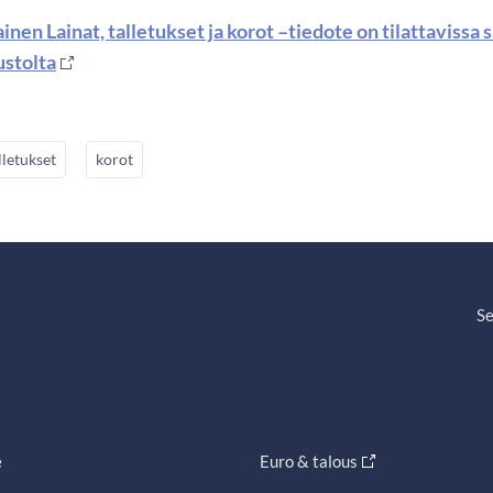
inen Lainat, talletukset ja korot –tiedote on tilattaviss
ustolta
lletukset
korot
Se
e
Euro & talous