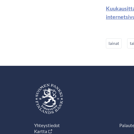
Kuukausitta
internetsiv
lainat
ta
Yhteystiedot
Palaut
Kartta