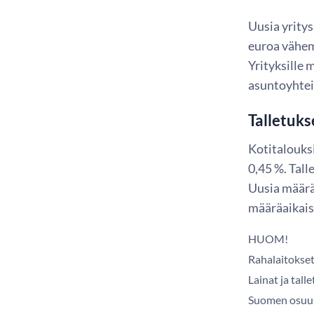
Uusia yritys
euroa vähem
Yrityksille
asuntoyhteis
Talletuks
Kotitalouks
0,45 %. Tall
Uusia määrä
määräaikais
HUOM!
Rahalaitokset
Lainat ja tal
Suomen osuus 