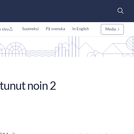
Suomeksi
På svenska
In English
 sivu
Media
tunut noin 2