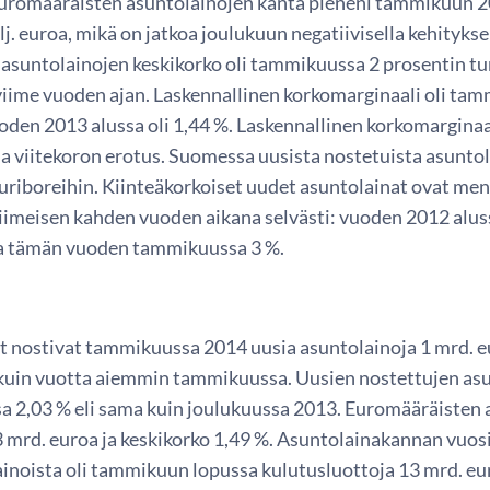
romääräisten asuntolainojen kanta pieneni tammikuun 2
lj. euroa, mikä on jatkoa joulukuun negatiivisella kehitykse
 asuntolainojen keskikorko oli tammikuussa 2 prosentin t
viime vuoden ajan. Laskennallinen korkomarginaali oli ta
oden 2013 alussa oli 1,44 %. Laskennallinen korkomarginaa
ja viitekoron erotus. Suomessa uusista nostetuista asunto
euriboreihin. Kiinteäkorkoiset uudet asuntolainat ovat me
iimeisen kahden vuoden aikana selvästi: vuoden 2012 aluss
ja tämän vuoden tammikuussa 3 %.
t nostivat tammikuussa 2014 uusia asuntolainoja 1 mrd. eu
in vuotta aiemmin tammikuussa. Uusien nostettujen asun
 2,03 % eli sama kuin joulukuussa 2013. Euromääräisten 
 mrd. euroa ja keskikorko 1,49 %. Asuntolainakannan vuosik
inoista oli tammikuun lopussa kulutusluottoja 13 mrd. eur