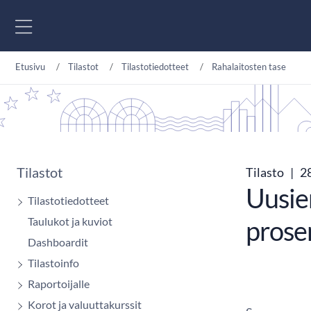
Siirry sisältöön
Etusivu
Tilastot
Tilastotiedotteet
Rahalaitosten tase
Tilastot
Tilasto
|
28
Uusie
Tilastotiedotteet
Taulukot ja kuviot
prosen
Dashboardit
Tilastoinfo
Raportoijalle
Korot ja valuuttakurssit