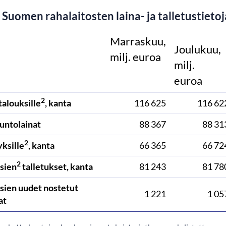
 Suomen rahalaitosten laina- ja talletustieto
Marraskuu,
Joulukuu,
milj. euroa
milj.
euroa
2
talouksille
, kanta
116 625
116 62
suntolainat
88 367
88 31
2
yksille
, kanta
66 365
66 72
2
sien
talletukset, kanta
81 243
81 78
sien uudet nostetut
1 221
1 05
at