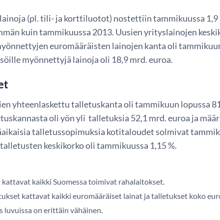
lainoja (pl. tili- ja korttiluotot) nostettiin tammikuussa 1,
män kuin tammikuussa 2013. Uusien yrityslainojen keskikor
 myönnettyjen euromääräisten lainojen kanta oli tammikuun
öille myönnettyjä lainoja oli 18,9 mrd. euroa.
et
ien yhteenlaskettu talletuskanta oli tammikuun lopussa 81 
etuskannasta oli yön yli talletuksia 52,1 mrd. euroa ja mää
aikaisia talletussopimuksia kotitaloudet solmivat tammik
talletusten keskikorko oli tammikuussa 1,15 %.
 kattavat kaikki Suomessa toimivat rahalaitokset.
letukset kattavat kaikki euromääräiset lainat ja talletukset koko e
.
luvuissa on erittäin vähäinen