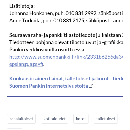
Lisätietoja:
Johanna Honkanen, puh. 010 831 2992, sähköposti: jo
Anne Turkkila, puh. 010 831 2175, sähköposti: anne.tur
Seuraava raha- ja pankkitilastotiedote julkaistaan 31.
Tiedotteen pohjana olevat tilastoluvut ja -grafiikka 
Pankin verkkosivuilla osoitteessa
http://www.suomenpankki.fi/link/2331b6266da349
epslanguage=fi
.
Kuukausittainen Lainat, talletukset ja korot –tiedote
Suomen Pankin internetsivustolta
rahalaitokset
kotitaloudet
korot
talletukset