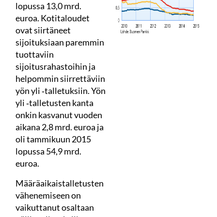
lopussa 13,0 mrd.
euroa. Kotitaloudet
ovat siirtäneet
sijoituksiaan paremmin
tuottaviin
sijoitusrahastoihin ja
helpommin siirrettäviin
yön yli ‑talletuksiin. Yön
yli ‑talletusten kanta
onkin kasvanut vuoden
aikana 2,8 mrd. euroa ja
oli tammikuun 2015
lopussa 54,9 mrd.
euroa.
Määräaikaistalletusten
vähenemiseen on
vaikuttanut osaltaan