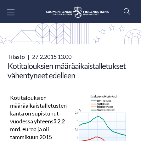
Siirry sisältöön
Tilasto
|
27.2.2015 13.00
Kotitalouksien määräaikaistalletukset
vähentyneet edelleen
Kotitalouksien
määräaikaistalletusten
kanta on supistunut
vuodessa yhteensä 2,2
mrd. euroa ja oli
tammikuun 2015