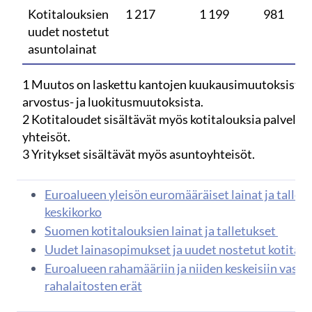
Kotitalouksien
1 217
1 199
981
uudet nostetut
asuntolainat
1 Muutos on laskettu kantojen kuukausimuutoksista, 
arvostus- ja luokitusmuutoksista.
2 Kotitaloudet sisältävät myös kotitalouksia palvele
yhteisöt.
3 Yritykset sisältävät myös asuntoyhteisöt.
Euroalueen yleisön euromääräiset lainat ja talletu
keskikorko
Suomen kotitalouksien lainat ja talletukset
Uudet lainasopimukset ja uudet nostetut kotitalo
Euroalueen rahamääriin ja niiden keskeisiin vasta
rahalaitosten erät