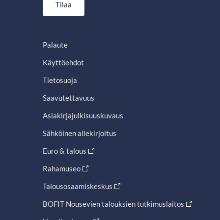
Tilaa
Palaute
Käyttöehdot
Tietosuoja
Saavutettavuus
Asiakirjajulkisuuskuvaus
Sähköinen allekirjoitus
Euro & talous
Rahamuseo
Talousosaamiskeskus
BOFIT Nousevien talouksien tutkimuslaitos