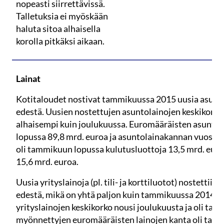
nopeasti siirrettävissä.
Talletuksia ei myöskään
haluta sitoa alhaisella
korolla pitkäksi aikaan.
Lainat
Kotitaloudet nostivat tammikuussa 2015 uusia asunto
edestä. Uusien nostettujen asuntolainojen keskikorko 
alhaisempi kuin joulukuussa. Euromääräisten asuntol
lopussa 89,8 mrd. euroa ja asuntolainakannan vuosika
oli tammikuun lopussa kulutusluottoja 13,5 mrd. euroa
15,6 mrd. euroa.
Uusia yrityslainoja (pl. tili- ja korttiluotot) nostetti
edestä, mikä on yhtä paljon kuin tammikuussa 2014. 
yrityslainojen keskikorko nousi joulukuusta ja oli tam
myönnettyjen euromääräisten lainojen kanta oli tam