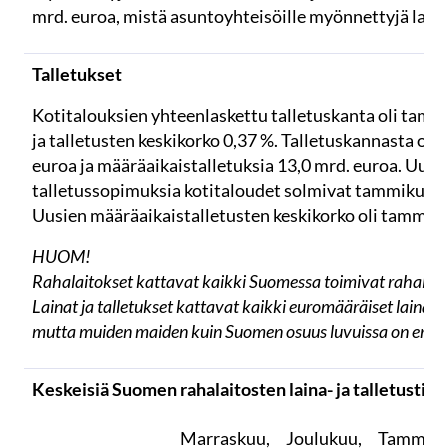
mrd. euroa, mistä asuntoyhteisöille myönnettyjä lainoj
Talletukset
Kotitalouksien yhteenlaskettu talletuskanta oli tamm
ja talletusten keskikorko 0,37 %. Talletuskannasta oli y
euroa ja määräaikaistalletuksia 13,0 mrd. euroa. Uusi
talletussopimuksia kotitaloudet solmivat tammikuuss
Uusien määräaikaistalletusten keskikorko oli tammiku
HUOM!
Rahalaitokset kattavat kaikki Suomessa toimivat rahalait
Lainat ja talletukset kattavat kaikki euromääräiset lainat j
mutta muiden maiden kuin Suomen osuus luvuissa on eritt
Keskeisiä Suomen rahalaitosten laina- ja talletustiet
Marraskuu,
Joulukuu,
Tammiku