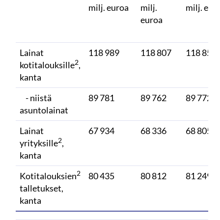
milj. euroa
milj.
milj. eur
euroa
Lainat
118 989
118 807
118 859
2
kotitalouksille
,
kanta
- niistä
89 781
89 762
89 772
asuntolainat
Lainat
67 934
68 336
68 805
2
yrityksille
,
kanta
2
Kotitalouksien
80 435
80 812
81 249
talletukset,
kanta