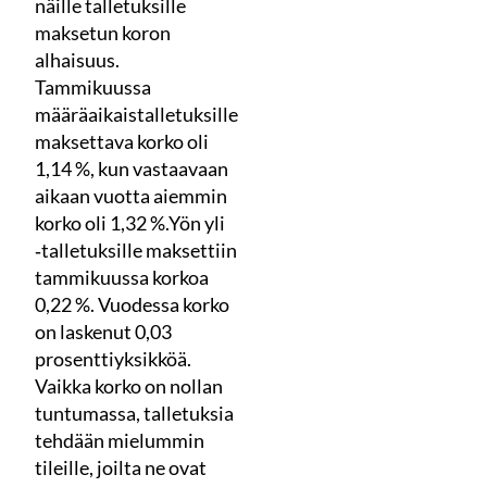
näille talletuksille
maksetun koron
alhaisuus.
Tammikuussa
määräaikaistalletuksille
maksettava korko oli
1,14 %, kun vastaavaan
aikaan vuotta aiemmin
korko oli 1,32 %.Yön yli
‑talletuksille maksettiin
tammikuussa korkoa
0,22 %. Vuodessa korko
on laskenut 0,03
prosenttiyksikköä.
Vaikka korko on nollan
tuntumassa, talletuksia
tehdään mielummin
tileille, joilta ne ovat