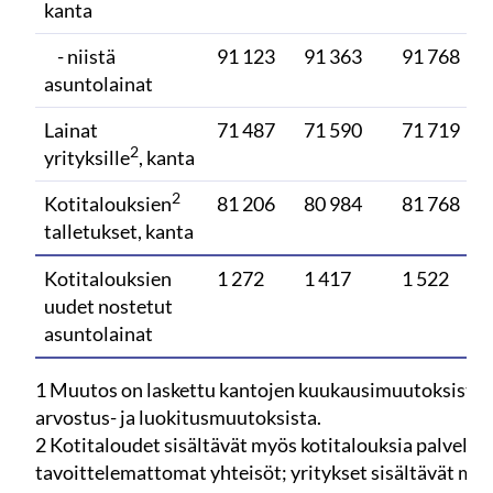
kanta
- niistä
91 123
91 363
91 768
asuntolainat
Lainat
71 487
71 590
71 719
2
yrityksille
, kanta
2
Kotitalouksien
81 206
80 984
81 768
talletukset, kanta
Kotitalouksien
1 272
1 417
1 522
uudet nostetut
asuntolainat
1 Muutos on laskettu kantojen kuukausimuutoksista, 
arvostus- ja luokitusmuutoksista.
2 Kotitaloudet sisältävät myös kotitalouksia palvelev
tavoittelemattomat yhteisöt; yritykset sisältävät my