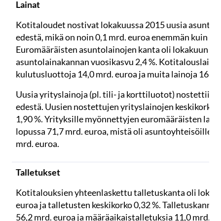
Lainat
Kotitaloudet nostivat lokakuussa 2015 uusia asuntola
edestä, mikä on noin 0,1 mrd. euroa enemmän kuin vu
Euromääräisten asuntolainojen kanta oli lokakuun lop
asuntolainakannan vuosikasvu 2,4 %. Kotitalouslainoi
kulutusluottoja 14,0 mrd. euroa ja muita lainoja 16,0 
Uusia yrityslainoja (pl. tili- ja korttiluotot) nostettii
edestä. Uusien nostettujen yrityslainojen keskikorko la
1,90 %. Yrityksille myönnettyjen euromääräisten laino
lopussa 71,7 mrd. euroa, mistä oli asuntoyhteisöille m
mrd. euroa.
Talletukset
Kotitalouksien yhteenlaskettu talletuskanta oli lokak
euroa ja talletusten keskikorko 0,32 %. Talletuskannasta
56,2 mrd. euroa ja määräaikaistalletuksia 11,0 mrd. e