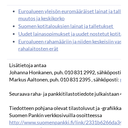
Euroalueen yleisön euromääräiset lainat ja talletu
muutos ja keskikorko
Suomen kotitalouksien lainat ja talletukset
Uudet lainasopimukset ja uudet nostetut kotitalo
Euroalueen rahamääriin ja niiden keskeisiin vasta
rahalaitosten erät
Lisätietoja antaa
Johanna Honkanen, puh. 010 831 2992, sähköposti:
j
Markus Aaltonen, puh. 010 831 2395 , sähköposti:
mar
Seuraava raha- ja pankkitilastotiedote julkaistaan 4.1
Tiedotteen pohjana olevat tilastoluvut ja -grafiikka o
Suomen Pankin verkkosivuilla osoitteessa
http://www.suomenpankki.fi/link/2331b6266da349