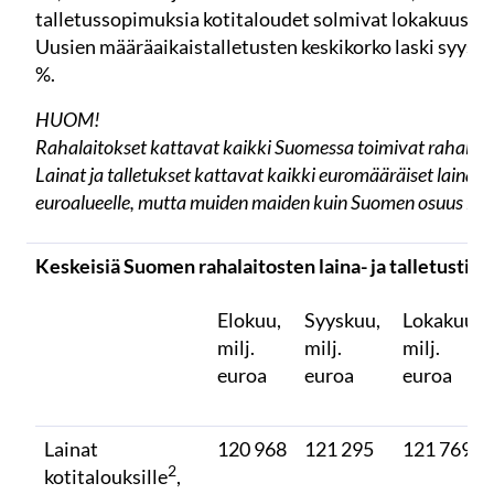
talletussopimuksia kotitaloudet solmivat lokakuussa 
Uusien määräaikaistalletusten keskikorko laski syysku
%.
HUOM!
Rahalaitokset kattavat kaikki Suomessa toimivat rahalait
Lainat ja talletukset kattavat kaikki euromääräiset lainat j
euroalueelle, mutta muiden maiden kuin Suomen osuus luvu
Keskeisiä Suomen rahalaitosten laina- ja talletustiet
Elokuu,
Syyskuu,
Lokakuu,
milj.
milj.
milj.
euroa
euroa
euroa
Lainat
120 968
121 295
121 769
2
kotitalouksille
,