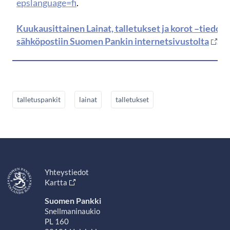
epslanguage=fi
.
Kuukausittainen Lainat, talletukset ja korot –tiedote 
sähköpostiin Suomen Pankin internetsivustolta
.
talletuspankit
lainat
talletukset
Yhteystiedot
Kartta
Suomen Pankki
Snellmaninaukio
PL 160