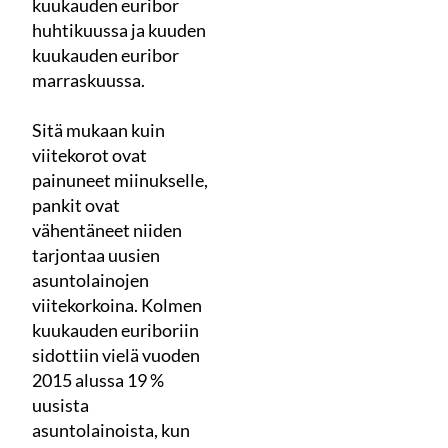
kuukauden euribor
huhtikuussa ja kuuden
kuukauden euribor
marraskuussa.
Sitä mukaan kuin
viitekorot ovat
painuneet miinukselle,
pankit ovat
vähentäneet niiden
tarjontaa uusien
asuntolainojen
viitekorkoina. Kolmen
kuukauden euriboriin
sidottiin vielä vuoden
2015 alussa 19 %
uusista
asuntolainoista, kun