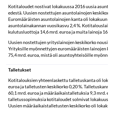
Kotitaloudet nostivat lokakuussa 2016 uusia asuntola
edestä. Uusien nostettujen asuntolainojen keskikorko 
Euromääräisten asuntolainojen kanta oli lokakuun lop
asuntolainakannan vuosikasvu 2,4 %. Kotitalouslainoi
kulutusluottoja 14,6 mrd. euroa ja muita lainoja 16,2 
Uusien nostettujen yrityslainojen keskikorko nousi syy
Yrityksille myönnettyjen euromääräisten lainojen kan
75,4 mrd. euroa, mistä oli asuntoyhteisöille myönnetty
Talletukset
Kotitalouksien yhteenlaskettu talletuskanta oli lokak
euroa ja talletusten keskikorko 0,20 %. Talletuskannasta
60,1 mrd. euroa ja määräaikaistalletuksia 9,3 mrd. eu
talletussopimuksia kotitaloudet solmivat lokakuussa 
Uusien määräaikaistalletusten keskikorko oli lokakuus