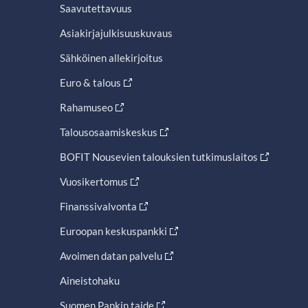
Saavutettavuus
Asiakirjajulkisuuskuvaus
Sähköinen allekirjoitus
Euro & talous
Rahamuseo
Talousosaamiskeskus
BOFIT Nousevien talouksien tutkimuslaitos
Vuosikertomus
Finanssivalvonta
Euroopan keskuspankki
Avoimen datan palvelu
Aineistohaku
Suomen Pankin taide