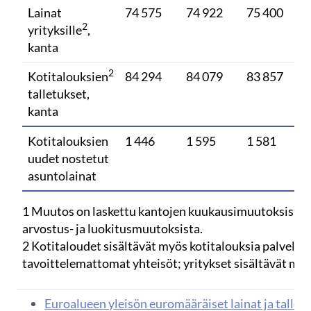
Lainat
74 575
74 922
75 400
2
yrityksille
,
kanta
2
Kotitalouksien
84 294
84 079
83 857
talletukset,
kanta
Kotitalouksien
1 446
1 595
1 581
uudet nostetut
asuntolainat
1 Muutos on laskettu kantojen kuukausimuutoksista, 
arvostus- ja luokitusmuutoksista.
2 Kotitaloudet sisältävät myös kotitalouksia palvelev
tavoittelemattomat yhteisöt; yritykset sisältävät my
Euroalueen yleisön euromääräiset lainat ja talletu