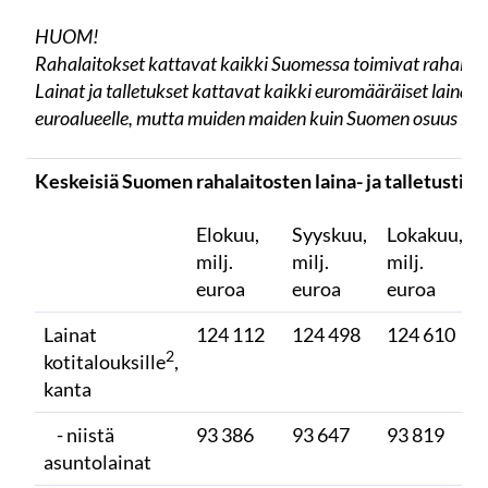
HUOM!
Rahalaitokset kattavat kaikki Suomessa toimivat rahalait
Lainat ja talletukset kattavat kaikki euromääräiset lainat j
euroalueelle, mutta muiden maiden kuin Suomen osuus luvu
Keskeisiä Suomen rahalaitosten laina- ja talletustiet
Elokuu,
Syyskuu,
Lokakuu,
milj.
milj.
milj.
euroa
euroa
euroa
Lainat
124 112
124 498
124 610
2
kotitalouksille
,
kanta
- niistä
93 386
93 647
93 819
asuntolainat