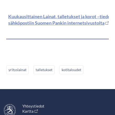
Kuukausittainen Lainat, talletukset ja korot –tiedote 
sähköpostiin Suomen Pankin internetsivustolta
yrityslainat
talletukset
kotitaloudet
Yhteystiedot
Kartta