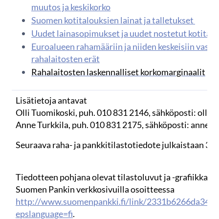
muutos ja keskikorko
Suomen kotitalouksien lainat ja talletukset
Uudet lainasopimukset ja uudet nostetut kotitalo
Euroalueen rahamääriin ja niiden keskeisiin vasta
rahalaitosten erät
Rahalaitosten laskennalliset korkomarginaalit
Lisätietoja antavat
Olli Tuomikoski, puh. 010 831 2146, sähköposti: olli.tu
Anne Turkkila, puh. 010 831 2175, sähköposti: anne.tur
Seuraava raha- ja pankkitilastotiedote julkaistaan 30.
Tiedotteen pohjana olevat tilastoluvut ja -grafiikka o
Suomen Pankin verkkosivuilla osoitteessa
http://www.suomenpankki.fi/link/2331b6266da349
epslanguage=fi
.