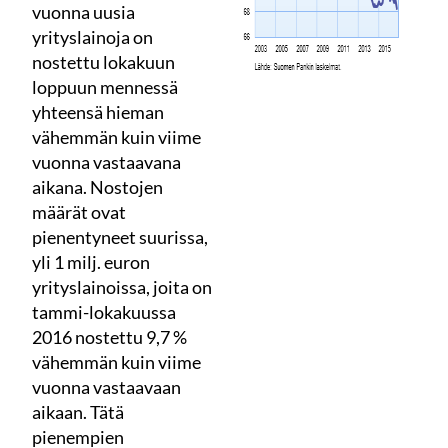
vuonna uusia
yrityslainoja on
nostettu lokakuun
loppuun mennessä
yhteensä hieman
vähemmän kuin viime
vuonna vastaavana
aikana. Nostojen
määrät ovat
pienentyneet suurissa,
yli 1 milj. euron
yrityslainoissa, joita on
tammi-lokakuussa
2016 nostettu 9,7 %
vähemmän kuin viime
vuonna vastaavaan
aikaan. Tätä
pienempien