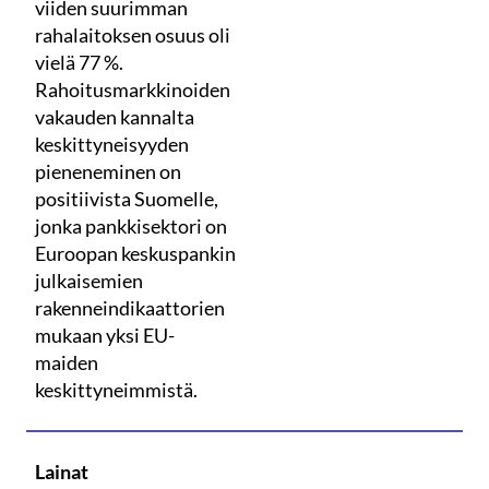
viiden suurimman
rahalaitoksen osuus oli
vielä 77 %.
Rahoitusmarkkinoiden
vakauden kannalta
keskittyneisyyden
pieneneminen on
positiivista Suomelle,
jonka pankkisektori on
Euroopan keskuspankin
julkaisemien
rakenneindikaattorien
mukaan yksi EU-
maiden
keskittyneimmistä.
Lainat