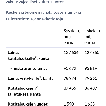
vakuusvajeelliset kulutusluotot.
Keskeisiä Suomen rahalaitosten laina- ja
talletustietoja, ennakkotietoja
Syyskuu,
Lokakuu,
milj.
milj.
euroa
euroa
Lainat
127 636
127 850
2
kotitalouksille
, kanta
- niistä asuntolainat
95 672
95 819
2
Lainat yrityksille
, kanta
78 974
79 261
2
Kotitalouksien
87 455
86 437
talletukset, kanta
Kotitalouksien uudet
1 590
1 638