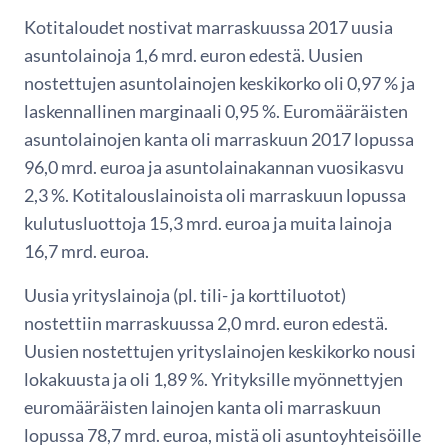
Kotitaloudet nostivat marraskuussa 2017 uusia
asuntolainoja 1,6 mrd. euron edestä. Uusien
nostettujen asuntolainojen keskikorko oli 0,97 % ja
laskennallinen marginaali 0,95 %. Euromääräisten
asuntolainojen kanta oli marraskuun 2017 lopussa
96,0 mrd. euroa ja asuntolainakannan vuosikasvu
2,3 %. Kotitalouslainoista oli marraskuun lopussa
kulutusluottoja 15,3 mrd. euroa ja muita lainoja
16,7 mrd. euroa.
Uusia yrityslainoja (pl. tili- ja korttiluotot)
nostettiin marraskuussa 2,0 mrd. euron edestä.
Uusien nostettujen yrityslainojen keskikorko nousi
lokakuusta ja oli 1,89 %. Yrityksille myönnettyjen
euromääräisten lainojen kanta oli marraskuun
lopussa 78,7 mrd. euroa, mistä oli asuntoyhteisöille