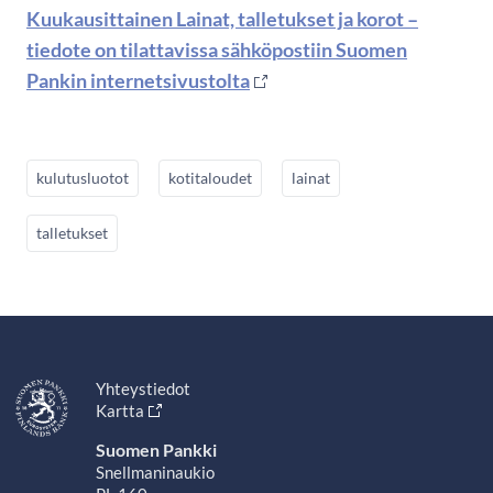
Kuukausittainen Lainat, talletukset ja korot –
tiedote on tilattavissa sähköpostiin Suomen
Pankin internetsivustolta
kulutusluotot
kotitaloudet
lainat
talletukset
Yhteystiedot
Kartta
Suomen Pankki
Snellmaninaukio