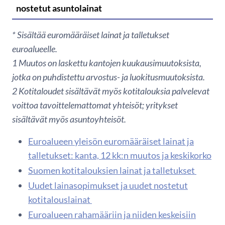
nostetut asuntolainat
* Sisältää euromääräiset lainat ja talletukset
euroalueelle.
1
Muutos on laskettu kantojen kuukausimuutoksista,
jotka on puhdistettu arvostus- ja luokitusmuutoksista.
2 Kotitaloudet sisältävät myös kotitalouksia palvelevat
voittoa tavoittelemattomat yhteisöt; yritykset
sisältävät myös asuntoyhteisöt.
Euroalueen yleisön euromääräiset lainat ja
talletukset: kanta, 12 kk:n muutos ja keskikorko
Suomen kotitalouksien lainat ja talletukset
Uudet lainasopimukset ja uudet nostetut
kotitalouslainat
Euroalueen rahamääriin ja niiden keskeisiin