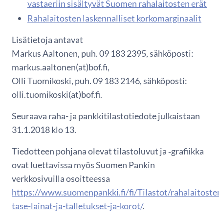
vastaeriin sisältyvät Suomen rahalaitosten erät
Rahalaitosten laskennalliset korkomarginaalit
Lisätietoja antavat
Markus Aaltonen, puh. 09 183 2395, sähköposti:
markus.aaltonen(at)bof.fi,
Olli Tuomikoski, puh. 09 183 2146, sähköposti:
olli.tuomikoski(at)bof.fi.
Seuraava raha- ja pankkitilastotiedote julkaistaan
31.1.2018 klo 13.
Tiedotteen pohjana olevat tilastoluvut ja ‑grafiikka
ovat luettavissa myös Suomen Pankin
verkkosivuilla osoitteessa
https://www.suomenpankki.fi/fi/Tilastot/rahalaitoste
tase-lainat-ja-talletukset-ja-korot/
.