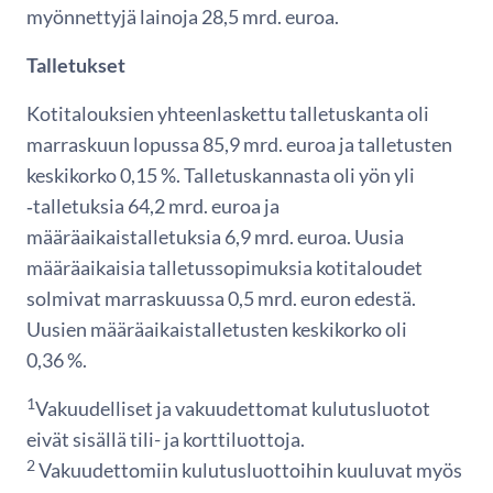
myönnettyjä lainoja 28,5 mrd. euroa.
Talletukset
Kotitalouksien yhteenlaskettu talletuskanta oli
marraskuun lopussa 85,9 mrd. euroa ja talletusten
keskikorko 0,15 %. Talletuskannasta oli yön yli
‑talletuksia 64,2 mrd. euroa ja
määräaikaistalletuksia 6,9 mrd. euroa. Uusia
määräaikaisia talletussopimuksia kotitaloudet
solmivat marraskuussa 0,5 mrd. euron edestä.
Uusien määräaikaistalletusten keskikorko oli
0,36 %.
1
Vakuudelliset ja vakuudettomat kulutusluotot
eivät sisällä tili- ja korttiluottoja.
2
Vakuudettomiin kulutusluottoihin kuuluvat myös