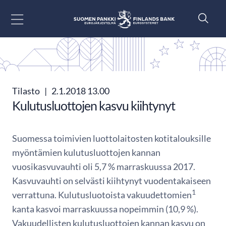
Siirry sisältöön
Tilasto
|
2.1.2018 13.00
Kulutusluottojen kasvu kiihtynyt
Suomessa toimivien luottolaitosten kotitalouksille
myöntämien kulutusluottojen kannan
vuosikasvuvauhti oli 5,7 % marraskuussa 2017.
Kasvuvauhti on selvästi kiihtynyt vuodentakaiseen
1
verrattuna. Kulutusluotoista vakuudettomien
kanta kasvoi marraskuussa nopeimmin (10,9 %).
Vakuudellisten kulutusluottojen kannan kasvu on