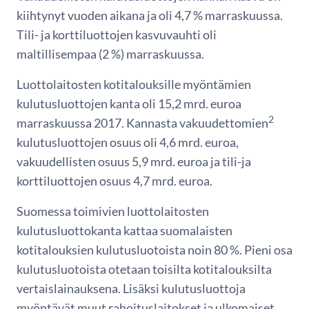
kiihtynyt vuoden aikana ja oli 4,7 % marraskuussa.
Tili- ja korttiluottojen kasvuvauhti oli
maltillisempaa (2 %) marraskuussa.
Luottolaitosten kotitalouksille myöntämien
kulutusluottojen kanta oli 15,2 mrd. euroa
2
marraskuussa 2017. Kannasta vakuudettomien
kulutusluottojen osuus oli 4,6 mrd. euroa,
vakuudellisten osuus 5,9 mrd. euroa ja tili-ja
korttiluottojen osuus 4,7 mrd. euroa.
Suomessa toimivien luottolaitosten
kulutusluottokanta kattaa suomalaisten
kotitalouksien kulutusluotoista noin 80 %. Pieni osa
kulutusluotoista otetaan toisilta kotitalouksilta
vertaislainauksena. Lisäksi kulutusluottoja
myöntävät muut rahoituslaitokset ja ulkomaiset