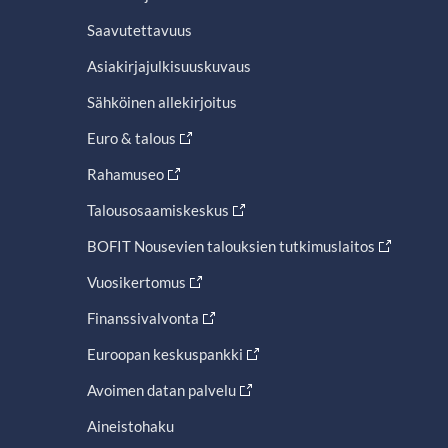
Saavutettavuus
Asiakirjajulkisuuskuvaus
Sähköinen allekirjoitus
Euro & talous
Rahamuseo
Talousosaamiskeskus
BOFIT Nousevien talouksien tutkimuslaitos
Vuosikertomus
Finanssivalvonta
Euroopan keskuspankki
Avoimen datan palvelu
Aineistohaku