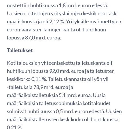
nostettiin huhtikuussa 1,8 mrd. euron edestä.
Uusien nostettujen yrityslainojen keskikorko laski
maaliskuusta ja oli 2,12 %. Yrityksille myönnettyjen
euromääräisten lainojen kanta oli huhtikuun
lopussa 87,0 mrd. euroa.
Talletukset
Kotitalouksien yhteenlaskettu talletuskanta oli
huhtikuun lopussa 92,0 mrd. euroa ja talletusten
keskikorko 0,11 %. Talletuskannasta oli yön yli
‑talletuksia 78,9 mrd. euroa ja
määräaikaistalletuksia 5,1 mrd. euroa. Uusia
määräaikaisia talletussopimuksia kotitaloudet
solmivat huhtikuussa 0,5 mrd. euron edestä. Uusien
määräaikaistalletusten keskikorko oli huhtikuussa
0,21 %.