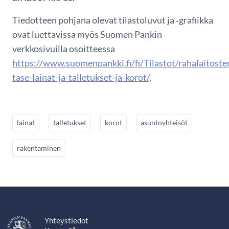
Tiedotteen pohjana olevat tilastoluvut ja ‑grafiikka
ovat luettavissa myös Suomen Pankin
verkkosivuilla osoitteessa
https://www.suomenpankki.fi/fi/Tilastot/rahalaitoste
tase-lainat-ja-talletukset-ja-korot/
.
lainat
talletukset
korot
asuntoyhteisöt
rakentaminen
Yhteystiedot