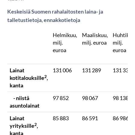
Keskeisiä Suomen rahalaitosten laina- ja
talletustietoja, ennakkotietoja
Helmikuu,
Maaliskuu,
Huhtikuu
milj.
milj. euroa
milj.
euroa
euroa
Lainat
131 006
131 289
131 334
2
kotitalouksille
,
kanta
- niistä
97 852
98 067
98 138
asuntolainat
Lainat
85 883
86 591
86 986
2
yrityksille
,
kanta