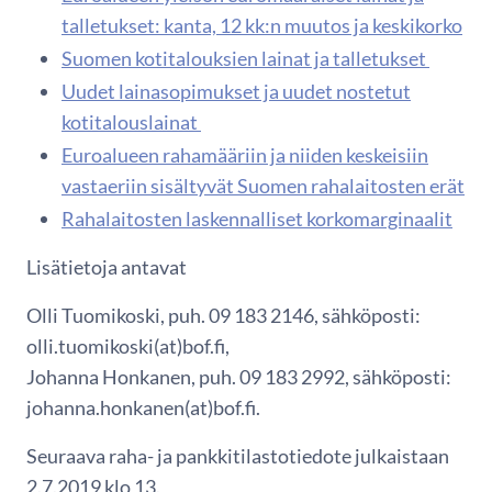
talletukset: kanta, 12 kk:n muutos ja keskikorko
Suomen kotitalouksien lainat ja talletukset
Uudet lainasopimukset ja uudet nostetut
kotitalouslainat
Euroalueen rahamääriin ja niiden keskeisiin
vastaeriin sisältyvät Suomen rahalaitosten erät
Rahalaitosten laskennalliset korkomarginaalit
Lisätietoja antavat
Olli Tuomikoski, puh. 09 183 2146, sähköposti:
olli.tuomikoski(at)bof.fi,
Johanna Honkanen, puh. 09 183 2992, sähköposti:
johanna.honkanen(at)bof.fi.
Seuraava raha- ja pankkitilastotiedote julkaistaan
2.7.2019 klo 13.