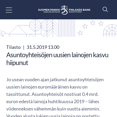
Siirry sisältöön
Tilasto
|
31.5.2019 13.00
Asuntoyhteisöjen uusien lainojen kasvu
hiipunut
Jo usean vuoden ajan jatkunut asuntoyhteisöjen
uusien lainojen euromääräinen kasvu on
tasoittunut. Asuntoyhteisöt nostivat 0,4 mrd.
euron edestä lainoja huhtikuussa 2019 – lähes
viidenneksen vähemmän kuin vuotta aiemmin.
Vuoden alusta lukien uusia lainoja on nostettu