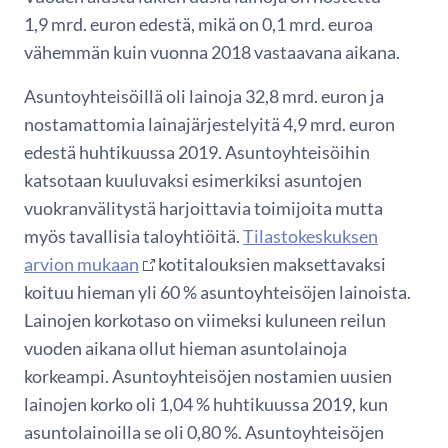
1,9 mrd. euron edestä, mikä on 0,1 mrd. euroa
vähemmän kuin vuonna 2018 vastaavana aikana.
Asuntoyhteisöillä oli lainoja 32,8 mrd. euron ja
nostamattomia lainajärjestelyitä 4,9 mrd. euron
edestä huhtikuussa 2019. Asuntoyhteisöihin
katsotaan kuuluvaksi esimerkiksi asuntojen
vuokranvälitystä harjoittavia toimijoita mutta
myös tavallisia taloyhtiöitä.
Tilastokeskuksen
arvion mukaan
kotitalouksien maksettavaksi
koituu hieman yli 60 % asuntoyhteisöjen lainoista.
Lainojen korkotaso on viimeksi kuluneen reilun
vuoden aikana ollut hieman asuntolainoja
korkeampi. Asuntoyhteisöjen nostamien uusien
lainojen korko oli 1,04 % huhtikuussa 2019, kun
asuntolainoilla se oli 0,80 %. Asuntoyhteisöjen