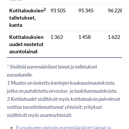
2
Kotitalouksien
93 505
95 345
96 228
talletukset,
kanta
Kotitalouksien
1 363
1 458
1 622
uudet nostetut
asuntolainat
* Sisältää euromääräiset lainat ja talletukset
euroalueelle.
1
Muutos on laskettu kantojen kuukausimuutoksista,
jotka on puhdistettu arvostus- ja luokitusmuutoksista.
2 Kotitaloudet sisältävät myös kotitalouksia palvelevat
voittoa tavoittelemattomat yhteisöt; yritykset
sisältävät myös asuntoyhteisöt.
Euroalueen yleisön euromääräiset lainat ja