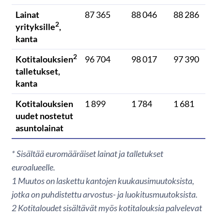
Lainat
87 365
88 046
88 286
2
yrityksille
,
kanta
2
Kotitalouksien
96 704
98 017
97 390
talletukset,
kanta
Kotitalouksien
1 899
1 784
1 681
uudet nostetut
asuntolainat
* Sisältää euromääräiset lainat ja talletukset
euroalueelle.
1
Muutos on laskettu kantojen kuukausimuutoksista,
jotka on puhdistettu arvostus- ja luokitusmuutoksista.
2 Kotitaloudet sisältävät myös kotitalouksia palvelevat