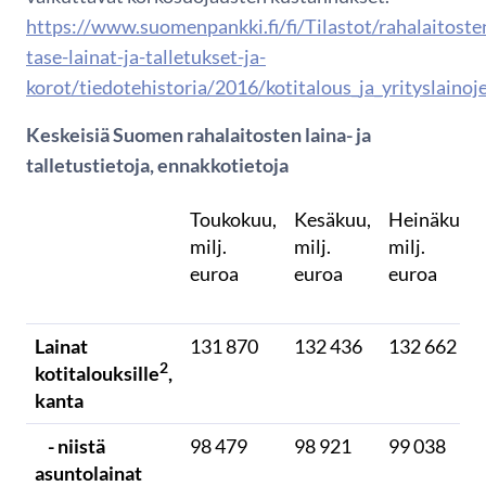
https://www.suomenpankki.fi/fi/Tilastot/rahalaitoste
tase-lainat-ja-talletukset-ja-
korot/tiedotehistoria/2016/kotitalous_ja_yrityslainoj
Keskeisiä Suomen rahalaitosten laina- ja
talletustietoja, ennakkotietoja
Toukokuu,
Kesäkuu,
Heinäkuu,
milj.
milj.
milj.
euroa
euroa
euroa
Lainat
131 870
132 436
132 662
2
kotitalouksille
,
kanta
- niistä
98 479
98 921
99 038
asuntolainat