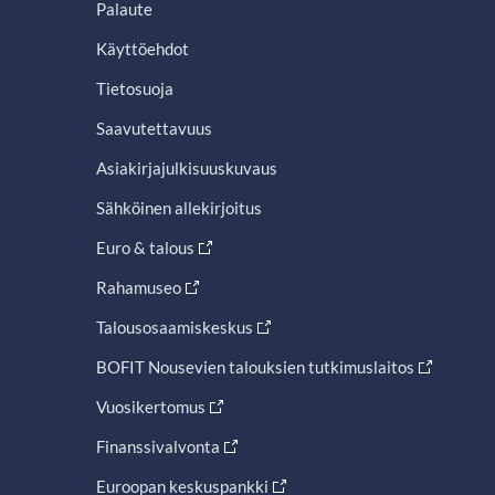
Palaute
Käyttöehdot
Tietosuoja
Saavutettavuus
Asiakirjajulkisuuskuvaus
Sähköinen allekirjoitus
Euro & talous
Rahamuseo
Talousosaamiskeskus
BOFIT Nousevien talouksien tutkimuslaitos
Vuosikertomus
Finanssivalvonta
Euroopan keskuspankki