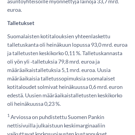
asuntoyhteisöille myönnettyjä lainoja 33,7 mrd.
euroa.
Talletukset
Suomalaisten kotitalouksien yhteenlaskettu
talletuskanta oli heinäkuun lopussa 93,0 mrd. euroa
ja talletusten keskikorko 0,11 %. Talletuskannasta
oli yön yli ‑talletuksia 79,8 mrd. euroa ja
määräaikaistalletuksia 5,1 mrd. euroa. Uusia
määräaikaisia talletussopimuksia suomalaiset
kotitaloudet solmivat heinäkuussa 0,6 mrd. euron
edestä. Uusien määräaikaistalletusten keskikorko
oli heinäkuussa 0,23 %.
1
Arviossa on puhdistettu Suomen Pankin
nettisivuilla julkaistuun keskimarginaaliin
vaikuttavat korkosuojausten kustannukset.