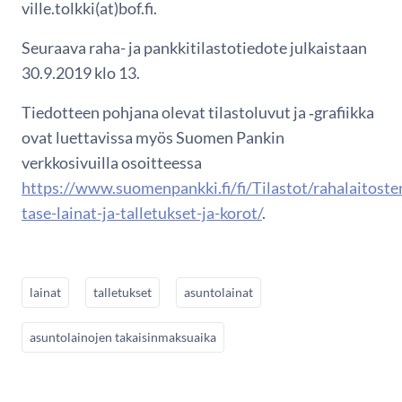
ville.tolkki(at)bof.fi.
Seuraava raha- ja pankkitilastotiedote julkaistaan
30.9.2019 klo 13.
Tiedotteen pohjana olevat tilastoluvut ja ‑grafiikka
ovat luettavissa myös Suomen Pankin
verkkosivuilla osoitteessa
https://www.suomenpankki.fi/fi/Tilastot/rahalaitoste
tase-lainat-ja-talletukset-ja-korot/
.
lainat
talletukset
asuntolainat
asuntolainojen takaisinmaksuaika