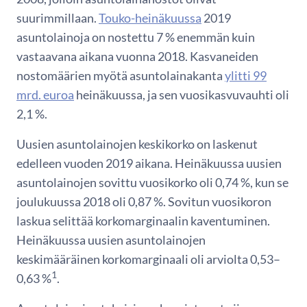
suurimmillaan.
Touko-heinäkuussa
2019
asuntolainoja on nostettu 7 % enemmän kuin
vastaavana aikana vuonna 2018. Kasvaneiden
nostomäärien myötä asuntolainakanta
ylitti 99
mrd. euroa
heinäkuussa, ja sen vuosikasvuvauhti oli
2,1 %.
Uusien asuntolainojen keskikorko on laskenut
edelleen vuoden 2019 aikana. Heinäkuussa uusien
asuntolainojen sovittu vuosikorko oli 0,74 %, kun se
joulukuussa 2018 oli 0,87 %. Sovitun vuosikoron
laskua selittää korkomarginaalin kaventuminen.
Heinäkuussa uusien asuntolainojen
keskimääräinen korkomarginaali oli arviolta 0,53–
1
0,63 %
.