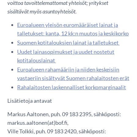
voittoa tavoittelemattomat yhteisöt; yritykset
sisältävät myös asuntoyhteisöt.
Euroalueen yleisön euromääräiset lainat ja
talletukset: kanta, 12 kk:n muutos ja keskikorko
Suomen kotitalouksien lainat ja talletukset
Uudet lainasopimukset ja uudet nostetut
kotitalouslainat
Euroalueen rahamääriin ja niiden keskeisiin
vastaeriin sisältyvät Suomen rahalaitosten erät
Rahalaitosten laskennalliset korkomarginaalit
Lisätietoja antavat
Markus Aaltonen, puh. 09 183 2395, sähköposti:
markus.aaltonen(at)bof.fi,
Ville Tolkki, puh. 09 183 2420, sähköposti: