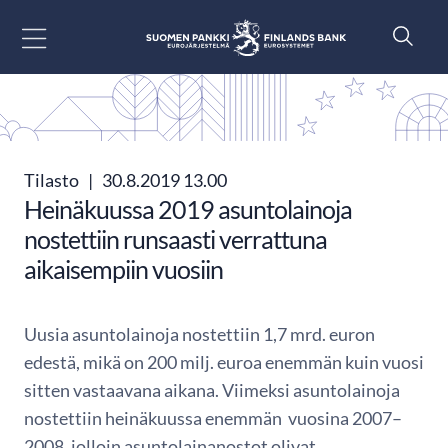
Siirry sisältöön
Tilasto
|
30.8.2019 13.00
Heinäkuussa 2019 asuntolainoja
nostettiin runsaasti verrattuna
aikaisempiin vuosiin
Uusia asuntolainoja nostettiin 1,7 mrd. euron
edestä, mikä on 200 milj. euroa enemmän kuin vuosi
sitten vastaavana aikana. Viimeksi asuntolainoja
nostettiin heinäkuussa enemmän vuosina 2007–
2008, jolloin asuntolainanostot olivat