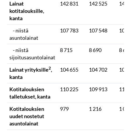
Lainat
142 831
142 525
142 
kotitalouksille,
kanta
- niistä
107 783
107 548
107 
asuntolainat
- niistä
8 715
8 690
8 67
sijoitusasuntolainat
2
Lainat yrityksille
,
104 655
104 702
105 
kanta
Kotitalouksien
110 225
109 913
111 
talletukset, kanta
Kotitalouksien
979
1 216
1 03
uudet nostetut
asuntolainat