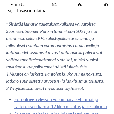
- niistä
81
96
89
sijoitusasuntolainat
* Sisältää lainat ja talletukset kaikissa valuutoissa
Suomeen. Suomen Pankin tammikuun 2021 ja sitä
aiemmissa sekä EKP:n tilastojulkaisussa lainat ja
talletukset esitetään euromääräisinä euroalueelle ja
kotitaloudet sisältävät myös kotitalouksia palvelevat
voittoa tavoittelemattomat yhteisöt, minkä vuoksi
taulukon luvut poikkeavat näistä julkaisuista.
1
Muutos on laskettu kantojen kuukausimuutoksista,
jotka on puhdistettu arvostus- ja luokitusmuutoksista.
2 Yritykset sisältävät myös asuntoyhteisöt.
Euroalueen yleisön euromääräiset lainat ja
talletukset: kanta, 12 kk:n muutos ja keskikorko