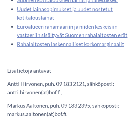
Suomen kotitalouksien lainat ja talletukset
Uudet lainasopimukset ja uudet nostetut
kotitalouslainat
Euroalueen rahamääriin ja niiden keskeisiin
vastaeriin sisältyvät Suomen rahalaitosten erät
Rahalaitosten laskennalliset korkomarginaalit
Lisätietoja antavat
Antti Hirvonen, puh. 09 183 2121, sähköposti:
antti.hirvonen(at)bof.fi,
Markus Aaltonen, puh. 09 183 2395, sähköposti:
markus.aaltonen(at)bof.fi.