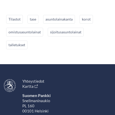
Tilastot
tase
asuntolainakanta
korot
omistusasuntolainat
sijoitusasuntolainat
talletukset
Yhteystiedot
Kartta
Suomen Pankki
Snellmaninaukio
PL 160
00101 Helsinki