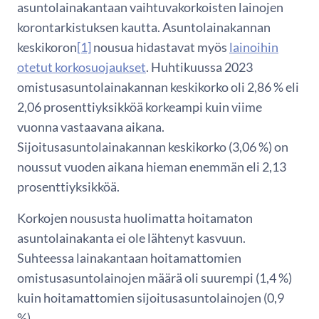
asuntolainakantaan vaihtuvakorkoisten lainojen
korontarkistuksen kautta. Asuntolainakannan
keskikoron
[1]
nousua hidastavat myös
lainoihin
otetut korkosuojaukset
. Huhtikuussa 2023
omistusasuntolainakannan keskikorko oli 2,86 % eli
2,06 prosenttiyksikköä korkeampi kuin viime
vuonna vastaavana aikana.
Sijoitusasuntolainakannan keskikorko (3,06 %) on
noussut vuoden aikana hieman enemmän eli 2,13
prosenttiyksikköä.
Korkojen noususta huolimatta hoitamaton
asuntolainakanta ei ole lähtenyt kasvuun.
Suhteessa lainakantaan hoitamattomien
omistusasuntolainojen määrä oli suurempi (1,4 %)
kuin hoitamattomien sijoitusasuntolainojen (0,9
%).