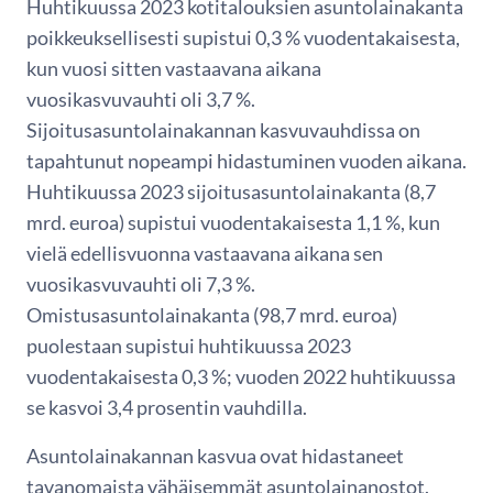
Huhtikuussa 2023 kotitalouksien asuntolainakanta
poikkeuksellisesti supistui 0,3 % vuodentakaisesta,
kun vuosi sitten vastaavana aikana
vuosikasvuvauhti oli 3,7 %.
Sijoitusasuntolainakannan kasvuvauhdissa on
tapahtunut nopeampi hidastuminen vuoden aikana.
Huhtikuussa 2023 sijoitusasuntolainakanta (8,7
mrd. euroa) supistui vuodentakaisesta 1,1 %, kun
vielä edellisvuonna vastaavana aikana sen
vuosikasvuvauhti oli 7,3 %.
Omistusasuntolainakanta (98,7 mrd. euroa)
puolestaan supistui huhtikuussa 2023
vuodentakaisesta 0,3 %; vuoden 2022 huhtikuussa
se kasvoi 3,4 prosentin vauhdilla.
Asuntolainakannan kasvua ovat hidastaneet
tavanomaista vähäisemmät asuntolainanostot.