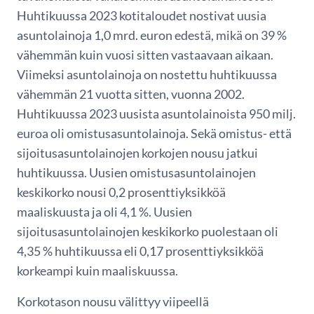
Huhtikuussa 2023 kotitaloudet nostivat uusia
asuntolainoja 1,0 mrd. euron edestä, mikä on 39 %
vähemmän kuin vuosi sitten vastaavaan aikaan.
Viimeksi asuntolainoja on nostettu huhtikuussa
vähemmän 21 vuotta sitten, vuonna 2002.
Huhtikuussa 2023 uusista asuntolainoista 950 milj.
euroa oli omistusasuntolainoja. Sekä omistus- että
sijoitusasuntolainojen korkojen nousu jatkui
huhtikuussa. Uusien omistusasuntolainojen
keskikorko nousi 0,2 prosenttiyksikköä
maaliskuusta ja oli 4,1 %. Uusien
sijoitusasuntolainojen keskikorko puolestaan oli
4,35 % huhtikuussa eli 0,17 prosenttiyksikköä
korkeampi kuin maaliskuussa.
Korkotason nousu välittyy viipeellä