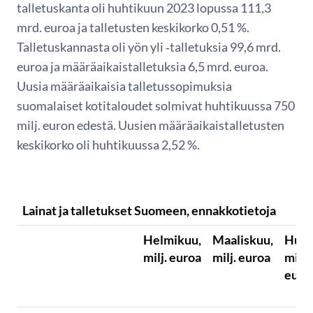
talletuskanta oli huhtikuun 2023 lopussa 111,3
mrd. euroa ja talletusten keskikorko 0,51 %.
Talletuskannasta oli yön yli ‑talletuksia 99,6 mrd.
euroa ja määräaikaistalletuksia 6,5 mrd. euroa.
Uusia määräaikaisia talletussopimuksia
suomalaiset kotitaloudet solmivat huhtikuussa 750
milj. euron edestä. Uusien määräaikaistalletusten
keskikorko oli huhtikuussa 2,52 %.
Lainat ja talletukset Suomeen, ennakkotietoja
Helmikuu,
Maaliskuu,
Huht
milj. euroa
milj. euroa
milj.
euro