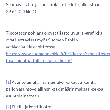
Seuraava raha- ja pankkitilastotiedote julkaistaan
29.6.2023 klo 10.
Tiedotteen pohjana olevat tilastoluvut ja ‑grafiikka
ovat luettavissa myös Suomen Pankin
verkkosivuilla osoitteessa
https://www.suomenpankki.fi/fi/Tilastot/rahalaitoste
tase-lainat-ja-talletukset-ja-korot/
.
[1]
Asuntolainakannan keskikorko kuvaa, kuinka
paljon asuntovelallinen keskimäärin maksaa korkoa
asuntolainastaan.
[2]
Pl. tili- ja korttiluotot.