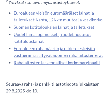
2
Yritykset sisältävät myös asuntoyhteisöt.
Euroalueen yleisön euromääräiset lainat ja
talletukset: kanta, 12 kk:n muutos ja keskikorko
Suomen kotitalouksien lainat ja talletukset
Uudet lainasopimukset ja uudet nostetut
kotitalouslainat
Euroalueen rahamääriin ja niiden keskeisiin
vastaeriin sisältyvät Suomen rahalaitosten erät
Rahalaitosten laskennalliset korkomarginaalit
Seuraava raha- ja pankkitilastotiedote julkaistaan
29.8.2025 klo 10.