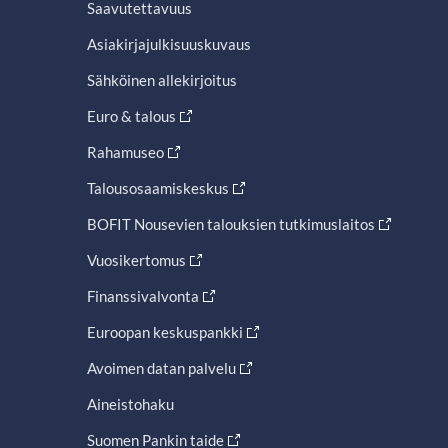
Saavutettavuus
Asiakirjajulkisuuskuvaus
Sähköinen allekirjoitus
Euro & talous
Rahamuseo
Talousosaamiskeskus
BOFIT Nousevien talouksien tutkimuslaitos
Vuosikertomus
Finanssivalvonta
Euroopan keskuspankki
Avoimen datan palvelu
Aineistohaku
Suomen Pankin taide