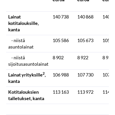
Lainat
140 738
140 868
140 9
kotitalouksille,
kanta
- niistä
105 586
105 673
105 6
asuntolainat
- niistä
8 902
8 922
8 932
sijoitusasuntolainat
2
Lainat yrityksille
,
106 988
107 730
107 8
kanta
Kotitalouksien
113 163
113 972
114 7
talletukset, kanta