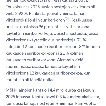
hieman toukokuusta ja oli kesäkuussa 2,83 %.
Toukokuussa 2025 uusien nostojen keskikorko oli
vielä 2,92 %. Pankit tarjoavat yleensä lainan
[2]
viitekoroksi jonkin euriborkoron
. Kesäkuussa
uusissa nostoissa 96 prosentissa viitekorkona
käytettiin euriborkorkoja. Uusista nostoista, joissa
viitekorkona käytettiin euriborkorkoja, 71 %
sidottiin 12 kuukauden euriborkorkoon, 8 % kuuden
kuukauden euriborkorkoon ja 21 % kolmen
kuukauden euriborkorkoon. Aiemmin vielä
suuremmassa osassa lainoista käytettiin
viitekorkona 12 kuukauden euriborkorkoa, kun
korkotaso oli lähellä nollaa.
Mökkilainojen kanta oli 4,4 mrd. euroa kesäkuun
2025 lopussa. Kanta kasvoi 0,8 % vuodentakaisesta,
kun uusia lainoja nostettiin enemmän kuin vuotta