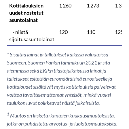
Kotitalouksien
1 260
1 273
1 377
uudet nostetut
asuntolainat
- niistä
120
110
125
sijoitusasuntolainat
* Sisältää lainat ja talletukset kaikissa valuutoissa
Suomeen. Suomen Pankin tammikuun 2021 ja sitä
aiemmissa sekä EKP:n tilastojulkaisussa lainat ja
talletukset esitetään euromääräisinä euroalueelle ja
kotitaloudet sisältävät myös kotitalouksia palvelevat
voittoa tavoittelemattomat yhteisöt, minkä vuoksi
taulukon luvut poikkeavat näistä julkaisuista.
1
Muutos on laskettu kantojen kuukausimuutoksista,
jotka on puhdistettu arvostus- ja luokitusmuutoksista.