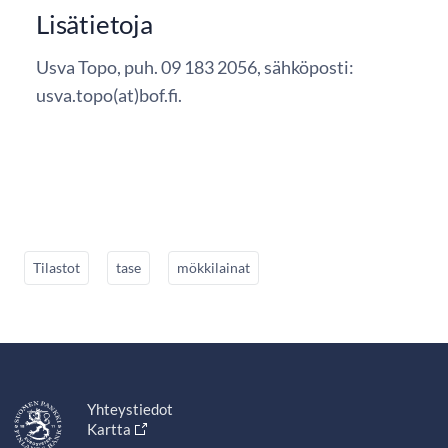
Lisätietoja
Usva Topo, puh. 09 183 2056, sähköposti:
usva.topo(at)bof.fi.
Tilastot
tase
mökkilainat
Yhteystiedot
Kartta