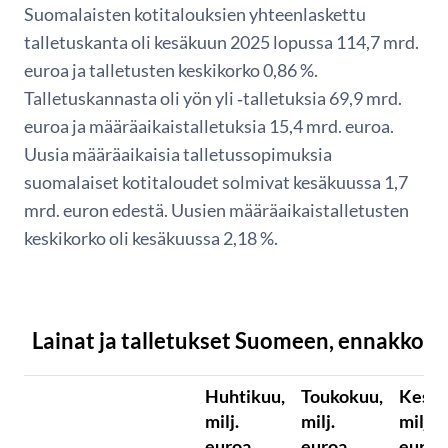
Suomalaisten kotitalouksien yhteenlaskettu
talletuskanta oli kesäkuun 2025 lopussa 114,7 mrd.
euroa ja talletusten keskikorko 0,86 %.
Talletuskannasta oli yön yli ‑talletuksia 69,9 mrd.
euroa ja määräaikaistalletuksia 15,4 mrd. euroa.
Uusia määräaikaisia talletussopimuksia
suomalaiset kotitaloudet solmivat kesäkuussa 1,7
mrd. euron edestä. Uusien määräaikaistalletusten
keskikorko oli kesäkuussa 2,18 %.
Lainat ja talletukset Suomeen, ennakkoti
Huhtikuu,
Toukokuu,
Kesäk
milj.
milj.
milj.
euroa
euroa
euroa