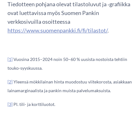
Tiedotteen pohjana olevat tilastoluvut ja ‑grafiikka
ovat luettavissa myös Suomen Pankin
verkkosivuilla osoitteessa
https://www.suomenpankki.fi/fi/tilastot/
.
[1]
Vuosina 2015–2024 noin 50–60 % uusista nostoista tehtiin
touko-syyskuussa.
[2]
Yleensä mökkilainan hinta muodostuu viitekorosta, asiakkaan
lainamarginaalista ja pankin muista palvelumaksuista.
[3]
Pl. tili- ja korttiluotot.