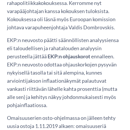
rahapolitiikkakokouksessa. Kerromme nyt
varapääjohtajan kanssa kokouksen tuloksista.
Kokouksessa oli läsnä myös Euroopan komission
johtava varapuheenjohtaja Valdis Dombrovskis.
EKP:n neuvosto päätti säännöllisten analyysiensa
eli taloudellisen ja rahatalouden analyysin
perusteella jättää
EKP:n ohjauskorot
ennalleen.
EKP:n neuvosto odottaa ohjauskorkojen pysyvän
nykyisellä tasolla tai sitä alempina, kunnes
arviointijakson inflaationäkymät palautuvat
vankasti riittävän lähelle kahta prosenttia (mutta
alle sen) ja kehitys näkyy johdonmukaisesti myös
pohjainflaatiossa.
Omaisuuserien osto-ohjelmassa on jälleen tehty
uusia ostoja 1.11.2019 alkaen: omaisuuseriä