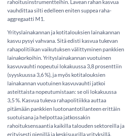
rahoitusinstrumentteihin. Lavean rahan kasvua
vauhdittaa silti edelleen eniten suppea raha-
aggregaatti M1.
Yrityslainakannan ja kotitalouksien lainakannan
kasvu pysyi vahvana. Sitä edisti kasvua tukevan
rahapolitiikan vaikutuksen välittyminen pankkien
lainakorkoihin. Yrityslainakannan vuotuinen
kasvuvauhti nopeutui lokakuussa 3,8 prosenttiin
(syyskuussa 3,6 %), ja myös kotitalouksien
lainakannan vuotuinen kasvuvauhti jatkoi
asteittaista nopeutumistaan: se oli lokakuussa
3,5 %. Kasvua tukeva rahapolitiikka auttaa
pitämään pankkien luotonantotilanteen erittäin
suotuisana ja helpottaa jatkossakin
rahoituksensaantia kaikilla talouden sektoreilla ja
erityisesti pienillä ja keskisuurilla yrityksillä.