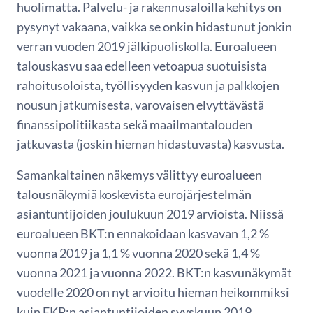
huolimatta. Palvelu- ja rakennusaloilla kehitys on
pysynyt vakaana, vaikka se onkin hidastunut jonkin
verran vuoden 2019 jälkipuoliskolla. Euroalueen
talouskasvu saa edelleen vetoapua suotuisista
rahoitusoloista, työllisyyden kasvun ja palkkojen
nousun jatkumisesta, varovaisen elvyttävästä
finanssipolitiikasta sekä maailmantalouden
jatkuvasta (joskin hieman hidastuvasta) kasvusta.
Samankaltainen näkemys välittyy euroalueen
talousnäkymiä koskevista eurojärjestelmän
asiantuntijoiden joulukuun 2019 arvioista. Niissä
euroalueen BKT:n ennakoidaan kasvavan 1,2 %
vuonna 2019 ja 1,1 % vuonna 2020 sekä 1,4 %
vuonna 2021 ja vuonna 2022. BKT:n kasvunäkymät
vuodelle 2020 on nyt arvioitu hieman heikommiksi
kuin EKP:n asiantuntijoiden syyskuun 2019