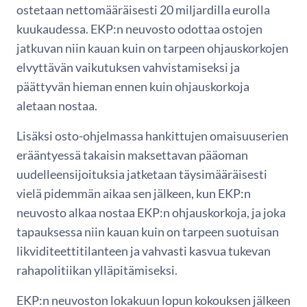
ostetaan nettomääräisesti 20 miljardilla eurolla
kuukaudessa. EKP:n neuvosto odottaa ostojen
jatkuvan niin kauan kuin on tarpeen ohjauskorkojen
elvyttävän vaikutuksen vahvistamiseksi ja
päättyvän hieman ennen kuin ohjauskorkoja
aletaan nostaa.
Lisäksi osto-ohjelmassa hankittujen omaisuuserien
erääntyessä takaisin maksettavan pääoman
uudelleensijoituksia jatketaan täysimääräisesti
vielä pidemmän aikaa sen jälkeen, kun EKP:n
neuvosto alkaa nostaa EKP:n ohjauskorkoja, ja joka
tapauksessa niin kauan kuin on tarpeen suotuisan
likviditeettitilanteen ja vahvasti kasvua tukevan
rahapolitiikan ylläpitämiseksi.
EKP:n neuvoston lokakuun lopun kokouksen jälkeen