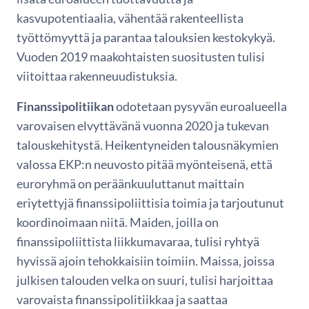
kasvupotentiaalia, vähentää rakenteellista
työttömyyttä ja parantaa talouksien kestokykyä.
Vuoden 2019 maakohtaisten suositusten tulisi
viitoittaa rakenneuudistuksia.
Finanssipolitiikan
odotetaan pysyvän euroalueella
varovaisen elvyttävänä vuonna 2020 ja tukevan
talouskehitystä. Heikentyneiden talousnäkymien
valossa EKP:n neuvosto pitää myönteisenä, että
euroryhmä on peräänkuuluttanut maittain
eriytettyjä finanssipoliittisia toimia ja tarjoutunut
koordinoimaan niitä. Maiden, joilla on
finanssipoliittista liikkumavaraa, tulisi ryhtyä
hyvissä ajoin tehokkaisiin toimiin. Maissa, joissa
julkisen talouden velka on suuri, tulisi harjoittaa
varovaista finanssipolitiikkaa ja saattaa