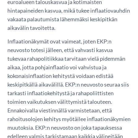
euroalueen talouskasvua ja kotimaisten
hintapaineiden kasvua, mikä tukee inflaatiovauhdin
vakaata palautumista lähemmäksi keskipitkän
aikavälin tavoitetta.
Inflaationäkymät ovat vaimeat, joten EKP:n
neuvosto totesi jälleen, että vahvasti kasvua
tukevaa rahapolitiikkaa tarvitaan vielä pidemmän
aikaa, jotta pohjainflaatio voi vahvistua ja
kokonaisinflaation kehitystä voidaan edistää
keskipitkällä aikavälillä. EKP:n neuvosto seuraa siis
tarkasti inflaatiokehitystä ja rahapoliittisten
toimien vaikutuksen välittymistä talouteen.
Ennakoivalla viestinnällä varmistetaan, että
rahoitusolojen kehitys myötäilee inflaationäkymien
muutoksia. EKP:n neuvosto on joka tapauksessa
edelleen valmis tarkistamaan kaikkia välineitään