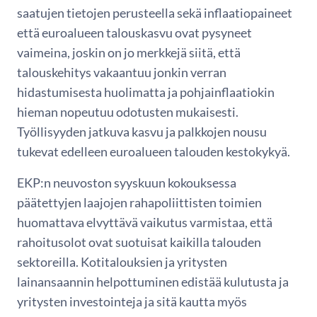
saatujen tietojen perusteella sekä inflaatiopaineet
että euroalueen talouskasvu ovat pysyneet
vaimeina, joskin on jo merkkejä siitä, että
talouskehitys vakaantuu jonkin verran
hidastumisesta huolimatta ja pohjainflaatiokin
hieman nopeutuu odotusten mukaisesti.
Työllisyyden jatkuva kasvu ja palkkojen nousu
tukevat edelleen euroalueen talouden kestokykyä.
EKP:n neuvoston syyskuun kokouksessa
päätettyjen laajojen rahapoliittisten toimien
huomattava elvyttävä vaikutus varmistaa, että
rahoitusolot ovat suotuisat kaikilla talouden
sektoreilla. Kotitalouksien ja yritysten
lainansaannin helpottuminen edistää kulutusta ja
yritysten investointeja ja sitä kautta myös