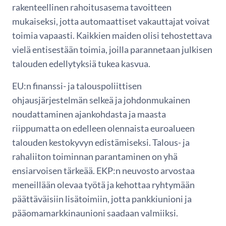
rakenteellinen rahoitusasema tavoitteen
mukaiseksi, jotta automaattiset vakauttajat voivat
toimia vapaasti. Kaikkien maiden olisi tehostettava
vielä entisestään toimia, joilla parannetaan julkisen
talouden edellytyksiä tukea kasvua.
EU:n finanssi- ja talouspoliittisen
ohjausjärjestelmän selkeä ja johdonmukainen
noudattaminen ajankohdasta ja maasta
riippumatta on edelleen olennaista euroalueen
talouden kestokyvyn edistämiseksi. Talous- ja
rahaliiton toiminnan parantaminen on yhä
ensiarvoisen tärkeää. EKP:n neuvosto arvostaa
meneillään olevaa työtä ja kehottaa ryhtymään
päättäväisiin lisätoimiin, jotta pankkiunioni ja
pääomamarkkinaunioni saadaan valmiiksi.