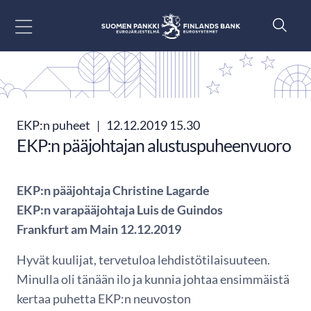
Siirry sisältöön
EKP:n puheet
|
12.12.2019 15.30
EKP:n pääjohtajan alustuspuheenvuoro
EKP:n pääjohtaja Christine Lagarde
EKP:n varapääjohtaja Luis de Guindos
Frankfurt am Main 12.12.2019
Hyvät kuulijat, tervetuloa lehdistötilaisuuteen.
Minulla oli tänään ilo ja kunnia johtaa ensimmäistä
kertaa puhetta EKP:n neuvoston