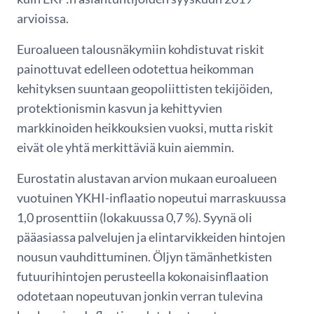
arvioissa.
Euroalueen talousnäkymiin kohdistuvat riskit
painottuvat edelleen odotettua heikomman
kehityksen suuntaan geopoliittisten tekijöiden,
protektionismin kasvun ja kehittyvien
markkinoiden heikkouksien vuoksi, mutta riskit
eivät ole yhtä merkittäviä kuin aiemmin.
Eurostatin alustavan arvion mukaan euroalueen
vuotuinen YKHI-inflaatio nopeutui marraskuussa
1,0 prosenttiin (lokakuussa 0,7 %). Syynä oli
pääasiassa palvelujen ja elintarvikkeiden hintojen
nousun vauhdittuminen. Öljyn tämänhetkisten
futuurihintojen perusteella kokonaisinflaation
odotetaan nopeutuvan jonkin verran tulevina