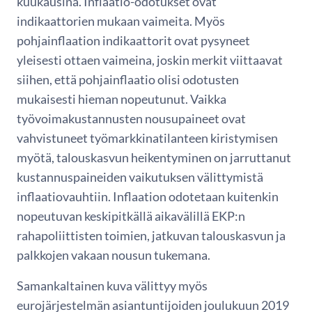
kuukausina. Inflaatio-odotukset ovat
indikaattorien mukaan vaimeita. Myös
pohjainflaation indikaattorit ovat pysyneet
yleisesti ottaen vaimeina, joskin merkit viittaavat
siihen, että pohjainflaatio olisi odotusten
mukaisesti hieman nopeutunut. Vaikka
työvoimakustannusten nousupaineet ovat
vahvistuneet työmarkkinatilanteen kiristymisen
myötä, talouskasvun heikentyminen on jarruttanut
kustannuspaineiden vaikutuksen välittymistä
inflaatiovauhtiin. Inflaation odotetaan kuitenkin
nopeutuvan keskipitkällä aikavälillä EKP:n
rahapoliittisten toimien, jatkuvan talouskasvun ja
palkkojen vakaan nousun tukemana.
Samankaltainen kuva välittyy myös
eurojärjestelmän asiantuntijoiden joulukuun 2019