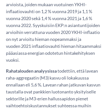
arvioista, joiden mukaan vuotuinen YKHI-
inflaatiovauhti on 1,2 % vuonna 2019 ja 1,1 %
vuonna 2020 sekä 1,4 % vuonna 2021 ja 1,6 %
vuonna 2022. Syyskuisiin EKP:n asiantuntijoiden
arvioihin verrattuna vuoden 2020 YKHI-inflaatio
on nyt arvioitu hieman nopeammaksi ja
vuoden 2021 inflaatiovauhti hieman hitaammaksi
pääasiassa energian odotetun hintakehityksen
vuoksi.
Rahatalouden analyysissa
todettiin, että lavean
raha-aggregaatin (M3) kasvu oli lokakuussa
ennallaan eli 5,6 %. Lavean rahan jatkuvan kasvun
taustalla ovat pankkien luotonanto yksityiselle
sektorille ja M3-erien hallussapidon pienet
vaihtoehtoiskustannukset suhteessa muihin