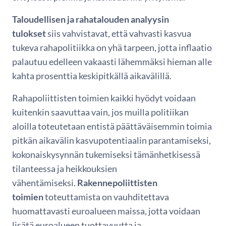
Taloudellisen ja rahatalouden analyysin
tulokset
siis vahvistavat, että vahvasti kasvua
tukeva rahapolitiikka on yhä tarpeen, jotta inflaatio
palautuu edelleen vakaasti lähemmäksi hieman alle
kahta prosenttia keskipitkällä aikavälillä.
Rahapoliittisten toimien kaikki hyödyt voidaan
kuitenkin saavuttaa vain, jos muilla politiikan
aloilla toteutetaan entistä päättäväisemmin toimia
pitkän aikavälin kasvupotentiaalin parantamiseksi,
kokonaiskysynnän tukemiseksi tämänhetkisessä
tilanteessa ja heikkouksien
vähentämiseksi.
Rakennepoliittisten
toimien
toteuttamista on vauhditettava
huomattavasti euroalueen maissa, jotta voidaan
lisätä euroalueen tuottavuutta ja