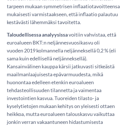
tarpeen mukaan symmetrisen inflaatiotavoitteensa
mukaisesti varmistaakseen, että inflaatio palautuu
kestävästi lähemmäksi tavoitetta.
Taloudellisessa analyysissa
voitiin vahvistaa, että
euroalueen BKT:n neljännesvuosikasvu oli
vuoden 2019 kolmannella neljänneksellä 0,2 % (eli
sama kuin edellisellä neljänneksellä).
Kansainvälinen kauppa kärsii jatkuvasti sitkeästä
maailmanlaajuisesta epävarmuudesta, mikä
huonontaa edelleen etenkin euroalueen
tehdasteollisuuden tilannetta ja vaimentaa
investointien kasvua. Tuoreiden tilasto- ja
kyselytietojen mukaan kehitys on yleisesti ottaen
heikkoa, mutta euroalueen talouskasvu vaikuttaa
jonkin verran vakaantuneen hidastumisesta