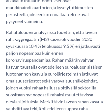
aikavälin inflaatio-odotukset ovat
markkinaindikaattorien ja kyselytutkimusten
perusteella jokseenkin ennallaan eli ne ovat
pysyneet vaimeina.
Rahatalouden analyysissa todettiin, että lavean
raha-aggregaatin (M3) kasvu oli vuoden 2020
syyskuussa 10,4 % (elokuussa 9,5 %) eli jatkuvasti
paljon nopeampaa kuin ennen
koronaviruspandemiaa. Rahan määrän vahvan
kasvun taustalla ovat edelleen euroalueen sisäisen
luotonannon kasvu ja eurojärjestelmän jatkuvat
omaisuuseräostot sekä varovaisuusnäkökohdat,
joiden vuoksi rahaa hallussa pitävällä sektorilla
suositaan nyt nopeasti rahaksi muutettavissa
olevia sijoituksia. Merkittävin lavean rahan kasvua
vauhdittava tekijä oli edelleen suppea raha-