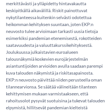
merkittävästi ja ylläpidetty hintavakautta
keskipitkällä aikavälillä. Riskit painottuvat
nykytilanteessa kuitenkin selvästi odotettua
heikomman kehityksen suuntaan, joten EKP:n
neuvosto tulee arvioimaan tarkasti uusia tietoja
esimerkiksi pandemian etenemisestä, rokotteiden
saatavuudesta ja valuuttakurssikehityksestä.
Joulukuussa julkaistavien euroalueen
talousnäkymiä koskevien eurojärjestelmän
asiantuntijoiden arvioiden avulla saadaan parempi
kuva talouden näkymistä ja riskitasapainosta.
EKP:n neuvosto päivittää niiden perusteella oman
tilannearvionsa. Se säätää välineitään tilanteen
kehittymisen mukaan varmistaakseen, että
rahoitusolot pysyvät suotuisina ja tukevat talouden
elpymistä, hillitsevät pandemian kielteistä