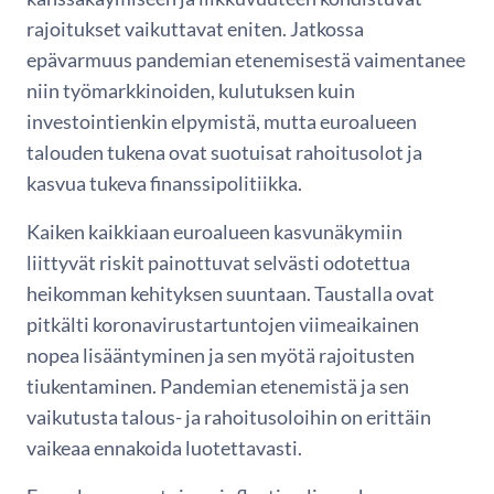
rajoitukset vaikuttavat eniten. Jatkossa
epävarmuus pandemian etenemisestä vaimentanee
niin työmarkkinoiden, kulutuksen kuin
investointienkin elpymistä, mutta euroalueen
talouden tukena ovat suotuisat rahoitusolot ja
kasvua tukeva finanssipolitiikka.
Kaiken kaikkiaan euroalueen kasvunäkymiin
liittyvät riskit painottuvat selvästi odotettua
heikomman kehityksen suuntaan. Taustalla ovat
pitkälti koronavirustartuntojen viimeaikainen
nopea lisääntyminen ja sen myötä rajoitusten
tiukentaminen. Pandemian etenemistä ja sen
vaikutusta talous- ja rahoitusoloihin on erittäin
vaikeaa ennakoida luotettavasti.