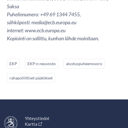
Saksa
Puhelinnumero: +49 69 1344 7455,
sähköposti: media@ecb.europa.eu
internet: www.ecb.europa.eu
Kopiointi on sallittu, kunhan lähde mainitaan.
EKP
EKP:n neuvosto
alustuspuheenvuoro
rahapoliittiset päätökset
Yhteystiedot
Kartta