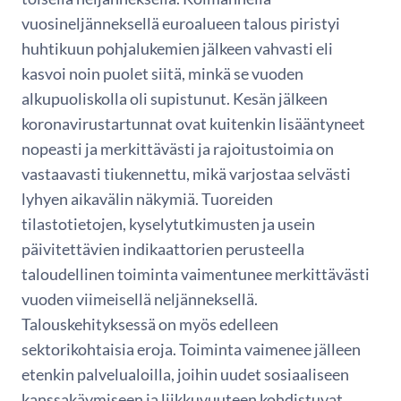
vuosineljänneksellä euroalueen talous piristyi
huhtikuun pohjalukemien jälkeen vahvasti eli
kasvoi noin puolet siitä, minkä se vuoden
alkupuoliskolla oli supistunut. Kesän jälkeen
koronavirustartunnat ovat kuitenkin lisääntyneet
nopeasti ja merkittävästi ja rajoitustoimia on
vastaavasti tiukennettu, mikä varjostaa selvästi
lyhyen aikavälin näkymiä. Tuoreiden
tilastotietojen, kyselytutkimusten ja usein
päivitettävien indikaattorien perusteella
taloudellinen toiminta vaimentunee merkittävästi
vuoden viimeisellä neljänneksellä.
Talouskehityksessä on myös edelleen
sektorikohtaisia eroja. Toiminta vaimenee jälleen
etenkin palvelualoilla, joihin uudet sosiaaliseen
kanssakäymiseen ja liikkuvuuteen kohdistuvat