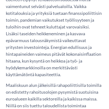
vaimentunut selvästi palvelualoilla. Vaikka
kotitalouksia ja yrityksiä tuetaan finanssipoliittisin
toimin, pandemian vaikutukset työllisyyteen ja
tuloihin ovat tehneet kuluttajat varovaisiksi.
Lisäksi taseiden heikkeneminen ja kasvava
epävarmuus talousnäkymistä vaikeuttavat
yritysten investointeja. Energian edullisuus ja
hintapaineiden vaimeus pitävät kokonaisinflaation
hitaana, kun kysyntä on heikkoa ja työ- ja
hyödykemarkkinoilla on merkittävästi
käyttämätöntä kapasiteettia.
Maaliskuun alun jälkeisillä rahapoliittisilla toimilla
on edistetty rahoitusolojen pysymistä suotuisina
euroalueen kaikilla sektoreilla ja kaikissa maissa.
Niillä on siis tuettu taloudellista toimintaa