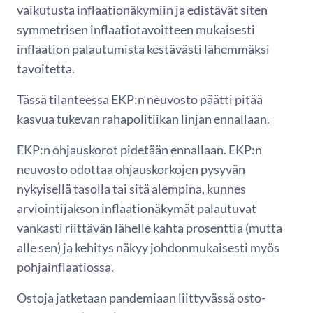
vaikutusta inflaationäkymiin ja edistävät siten
symmetrisen inflaatiotavoitteen mukaisesti
inflaation palautumista kestävästi lähemmäksi
tavoitetta.
Tässä tilanteessa EKP:n neuvosto päätti pitää
kasvua tukevan rahapolitiikan linjan ennallaan.
EKP:n ohjauskorot pidetään ennallaan. EKP:n
neuvosto odottaa ohjauskorkojen pysyvän
nykyisellä tasolla tai sitä alempina, kunnes
arviointijakson inflaationäkymät palautuvat
vankasti riittävän lähelle kahta prosenttia (mutta
alle sen) ja kehitys näkyy johdonmukaisesti myös
pohjainflaatiossa.
Ostoja jatketaan pandemiaan liittyvässä osto-