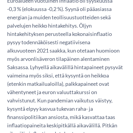
Euroalueen vuotuinen inflaatio oli syyskuussa
-0,3 % (elokuussa -0,2 %). Syynä oli pääasiassa
energian ja muiden teollisuustuotteiden sekä
palvelujen heikko hintakehitys. Öljyn
hintakehityksen perusteella kokonaisinflaatio
pysyy todennäköisesti negatiivisena
alkuvuoteen 2021 saakka, kun otetaan huomioon
myös arvonlisäveron tilapäinen alentaminen
Saksassa. Lyhyellä aikavälillä hintapaineet pysyvät
vaimeina myös siksi, että kysyntä on heikkoa
(etenkin matkailualoilla), palkkapaineet ovat
vähentyneet ja euron valuuttakurssi on
vahvistunut. Kun pandemian vaikutus väistyy,
kysyntä elpyy kasvua tukevan raha- ja
finanssipolitiikan ansiosta, mikä kasvattaa taas
inflaatiopaineita keskipitkällä aikavälillä. Pitkän