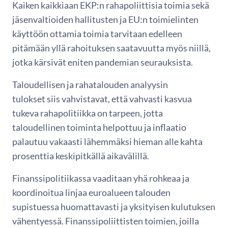
Kaiken kaikkiaan EKP:n rahapoliittisia toimia sekä
jäsenvaltioiden hallitusten ja EU:n toimielinten
käyttöön ottamia toimia tarvitaan edelleen
pitämään yllä rahoituksen saatavuutta myös niillä,
jotka kärsivät eniten pandemian seurauksista.
Taloudellisen ja rahatalouden analyysin
tulokset siis vahvistavat, että vahvasti kasvua
tukeva rahapolitiikka on tarpeen, jotta
taloudellinen toiminta helpottuu ja inflaatio
palautuu vakaasti lähemmäksi hieman alle kahta
prosenttia keskipitkällä aikavälillä.
Finanssipolitiikassa vaaditaan yhä rohkeaa ja
koordinoitua linjaa euroalueen talouden
supistuessa huomattavasti ja yksityisen kulutuksen
vähentyessä. Finanssipoliittisten toimien, joilla