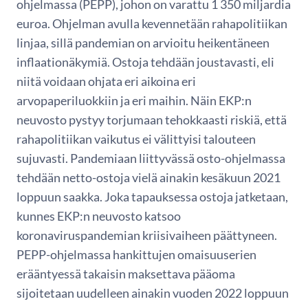
ohjelmassa (PEPP), johon on varattu 1 350 miljardia
euroa. Ohjelman avulla kevennetään rahapolitiikan
linjaa, sillä pandemian on arvioitu heikentäneen
inflaationäkymiä. Ostoja tehdään joustavasti, eli
niitä voidaan ohjata eri aikoina eri
arvopaperiluokkiin ja eri maihin. Näin EKP:n
neuvosto pystyy torjumaan tehokkaasti riskiä, että
rahapolitiikan vaikutus ei välittyisi talouteen
sujuvasti. Pandemiaan liittyvässä osto-ohjelmassa
tehdään netto-ostoja vielä ainakin kesäkuun 2021
loppuun saakka. Joka tapauksessa ostoja jatketaan,
kunnes EKP:n neuvosto katsoo
koronaviruspandemian kriisivaiheen päättyneen.
PEPP-ohjelmassa hankittujen omaisuuserien
erääntyessä takaisin maksettava pääoma
sijoitetaan uudelleen ainakin vuoden 2022 loppuun