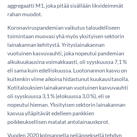
aggregaatti M1, joka pitää sisällään likvideimmät
rahan muodot.
Koronaviruspandemian vaikutus taloudelliseen
toimintaan muovasi yhä myös yksityisen sektorin
lainakannan kehitystä. Yrityslainakannan
vuotuinen kasvuvauhti, joka nopeutui pandemian
alkukuukausina voimakkaasti, oli syyskuussa 7,1 %
eli sama kuin edelliskuussa. Luotonannon kasvu on
kuitenkin viime aikoina hidastunut kuukausitasolla.
Kotitalouksien lainakannan vuotuinen kasvuvauhti
oli syyskuussa 3,1 % (elokuussa 3,0 %), eli se
nopeutui hieman. Yksityisen sektorin lainakannan
kasvua ylläpitävät edelleen pankkien
poikkeuksellisen matalat antolainauskorot.
Vuoden 2020 kolmannella neljänneksellä tehdyn