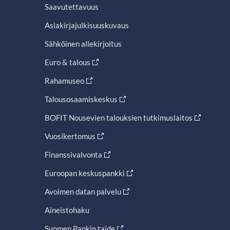
Saavutettavuus
Asiakirjajulkisuuskuvaus
Sähköinen allekirjoitus
Euro & talous
Rahamuseo
Talousosaamiskeskus
BOFIT Nousevien talouksien tutkimuslaitos
Vuosikertomus
Finanssivalvonta
Euroopan keskuspankki
Avoimen datan palvelu
Aineistohaku
Suomen Pankin taide