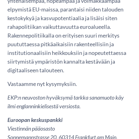
yhtenäisempää, nopeampaa ja voimakkaampaa
elpymistä EU-maissa, parantaisi niiden talouden
kestokykyä ja kasvupotentiaalia ja lisäisi siten
rahapolitiikan vaikuttavuutta euroalueella.
Rakennepolitiikalla on erityisen suuri merkitys
puututtaessa pitkäaikaisiin rakenteellisiin ja
institutionaalisiin heikkouksiin ja nopeutettaessa
siirtymistä ympäristön kannalta kestävään ja
digitaaliseen talouteen.
Vastaamme nyt kysymyksiin.
EKP:n neuvoston hyväksymä tarkka sanamuoto käy
ilmi englanninkielisestä versiosta.
Euroopan keskuspankki
Viestinnän pääosasto
Sonnemannstrasse 20, 60314 Frankfurt am Main,