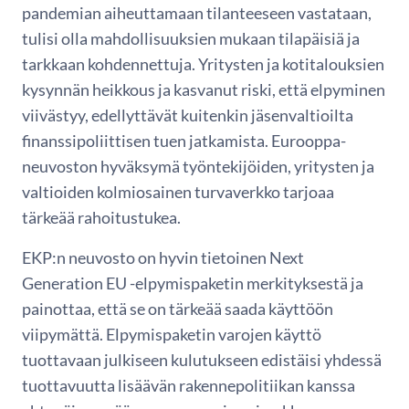
pandemian aiheuttamaan tilanteeseen vastataan,
tulisi olla mahdollisuuksien mukaan tilapäisiä ja
tarkkaan kohdennettuja. Yritysten ja kotitalouksien
kysynnän heikkous ja kasvanut riski, että elpyminen
viivästyy, edellyttävät kuitenkin jäsenvaltioilta
finanssipoliittisen tuen jatkamista. Eurooppa-
neuvoston hyväksymä työntekijöiden, yritysten ja
valtioiden kolmiosainen turvaverkko tarjoaa
tärkeää rahoitustukea.
EKP:n neuvosto on hyvin tietoinen Next
Generation EU -elpymispaketin merkityksestä ja
painottaa, että se on tärkeää saada käyttöön
viipymättä. Elpymispaketin varojen käyttö
tuottavaan julkiseen kulutukseen edistäisi yhdessä
tuottavuutta lisäävän rakennepolitiikan kanssa