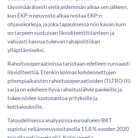
täysimääräisesti vielä pidemmän aikaa sen jälkeen,
kun EKP:n neuvosto alkaa nostaa EKP:n
ohjauskorkoja, ja joka tapauksessa niin kauan kuin
on tarpeen suotuisan likviditeettitilanteen ja
vahvasti kasvua tukevan rahapolitiikan
ylläpitämiseksi.
Rahoitusoperaatioissa tarjotaan edelleen runsaasti
likviditeettiä. Etenkin kolmas kohdennettujen
pitempiaikaisten rahoitusoperaatioiden (TLTRO III)
sarja on edelleen hyvä rahoituslähde pankeille ja
tukee niiden luotonantoa yrityksille ja
kotitalouksille.
Taloudellisessa analyysissa euroalueen BKT
supistui neljännesvuositasolla 11,8 % vuoden 2020
toisella neljänneksellä. Kolmannella