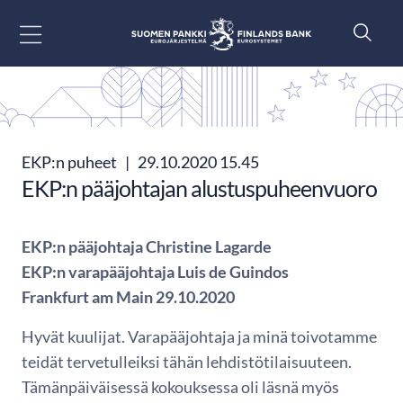
Siirry sisältöön
EKP:n puheet
|
29.10.2020 15.45
EKP:n pääjohtajan alustuspuheenvuoro
EKP:n pääjohtaja Christine Lagarde
EKP:n varapääjohtaja Luis de Guindos
Frankfurt am Main 29.10.2020
Hyvät kuulijat. Varapääjohtaja ja minä toivotamme
teidät tervetulleiksi tähän lehdistötilaisuuteen.
Tämänpäiväisessä kokouksessa oli läsnä myös