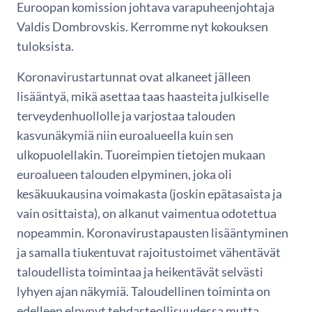
Euroopan komission johtava varapuheenjohtaja
Valdis Dombrovskis. Kerromme nyt kokouksen
tuloksista.
Koronavirustartunnat ovat alkaneet jälleen
lisääntyä, mikä asettaa taas haasteita julkiselle
terveydenhuollolle ja varjostaa talouden
kasvunäkymiä niin euroalueella kuin sen
ulkopuolellakin. Tuoreimpien tietojen mukaan
euroalueen talouden elpyminen, joka oli
kesäkuukausina voimakasta (joskin epätasaista ja
vain osittaista), on alkanut vaimentua odotettua
nopeammin. Koronavirustapausten lisääntyminen
ja samalla tiukentuvat rajoitustoimet vähentävät
taloudellista toimintaa ja heikentävät selvästi
lyhyen ajan näkymiä. Taloudellinen toiminta on
edelleen elpynyt tehdasteollisuudessa mutta