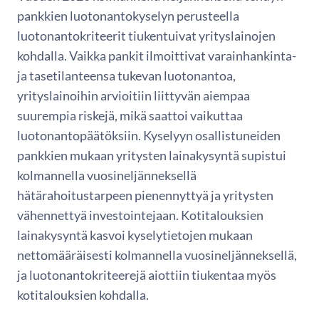
pankkien luotonantokyselyn perusteella
luotonantokriteerit tiukentuivat yrityslainojen
kohdalla. Vaikka pankit ilmoittivat varainhankinta-
ja tasetilanteensa tukevan luotonantoa,
yrityslainoihin arvioitiin liittyvän aiempaa
suurempia riskejä, mikä saattoi vaikuttaa
luotonantopäätöksiin. Kyselyyn osallistuneiden
pankkien mukaan yritysten lainakysyntä supistui
kolmannella vuosineljänneksellä
hätärahoitustarpeen pienennyttyä ja yritysten
vähennettyä investointejaan. Kotitalouksien
lainakysyntä kasvoi kyselytietojen mukaan
nettomääräisesti kolmannella vuosineljänneksellä,
ja luotonantokriteerejä aiottiin tiukentaa myös
kotitalouksien kohdalla.