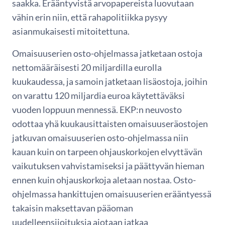
saakka. Erääntyvistä arvopapereista luovutaan
vähin erin niin, että rahapolitiikka pysyy
asianmukaisesti mitoitettuna.
Omaisuuserien osto-ohjelmassa jatketaan ostoja
nettomääräisesti 20 miljardilla eurolla
kuukaudessa, ja samoin jatketaan lisäostoja, joihin
on varattu 120 miljardia euroa käytettäväksi
vuoden loppuun mennessä. EKP:n neuvosto
odottaa yhä kuukausittaisten omaisuuseräostojen
jatkuvan omaisuuserien osto-ohjelmassa niin
kauan kuin on tarpeen ohjauskorkojen elvyttävän
vaikutuksen vahvistamiseksi ja päättyvän hieman
ennen kuin ohjauskorkoja aletaan nostaa. Osto-
ohjelmassa hankittujen omaisuuserien erääntyessä
takaisin maksettavan pääoman
uudelleensijoituksia aiotaan jatkaa