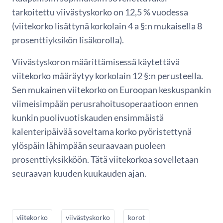
tarkoitettu viivästyskorko on 12,5 % vuodessa
(viitekorko lisättynä korkolain 4 a §:n mukaisella 8
prosenttiyksikön lisäkorolla).
Viivästyskoron määrittämisessä käytettävä
viitekorko määräytyy korkolain 12 §:n perusteella.
Sen mukainen viitekorko on Euroopan keskuspankin
viimeisimpään perusrahoitusoperaatioon ennen
kunkin puolivuotiskauden ensimmäistä
kalenteripäivää soveltama korko pyöristettynä
ylöspäin lähimpään seuraavaan puoleen
prosenttiyksikköön. Tätä viitekorkoa sovelletaan
seuraavan kuuden kuukauden ajan.
viitekorko
viivästyskorko
korot