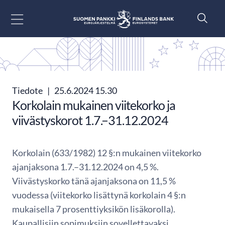
Siirry sisältöön
Tiedote
|
25.6.2024 15.30
Korkolain mukainen viitekorko ja
viivästyskorot 1.7.–31.12.2024
Korkolain (633/1982) 12 §:n mukainen viitekorko
ajanjaksona 1.7.–31.12.2024 on 4,5 %.
Viivästyskorko tänä ajanjaksona on 11,5 %
vuodessa (viitekorko lisättynä korkolain 4 §:n
mukaisella 7 prosenttiyksikön lisäkorolla).
Kaupallisiin sopimuksiin sovellettavaksi