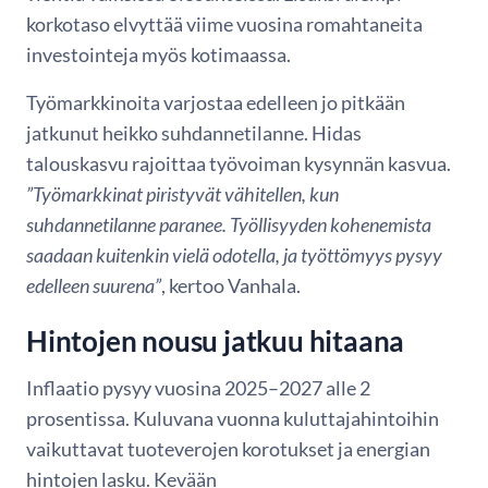
korkotaso elvyttää viime vuosina romahtaneita
investointeja myös kotimaassa.
Työmarkkinoita varjostaa edelleen jo pitkään
jatkunut heikko suhdannetilanne. Hidas
talouskasvu rajoittaa työvoiman kysynnän kasvua.
”Työmarkkinat piristyvät vähitellen, kun
suhdannetilanne paranee. Työllisyyden kohenemista
saadaan kuitenkin vielä odotella, ja työttömyys pysyy
edelleen suurena”
, kertoo Vanhala.
Hintojen nousu jatkuu hitaana
Inflaatio pysyy vuosina 2025–2027 alle 2
prosentissa. Kuluvana vuonna kuluttajahintoihin
vaikuttavat tuoteverojen korotukset ja energian
hintojen lasku. Kevään