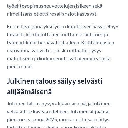
työehtosopimusneuvottelujen jälkeen sekä
nimellisansiot että reaaliansiot kasvavat.
Ennustevuosina yksityisen kulutuksen kasvu elpyy
hitaasti, kun kuluttajien luottamus kohenee ja
työmarkkinat heräävät hiljalleen. Kotitalouksien
ostovoima vahvistuu, koska inflaatio pysyy
maltillisena ja korkomenot ovat aiempia vuosia
pienemmät.
Julkinen talous säilyy selvästi
alijäämäisenä
Julkinen talous pysyy alijäämäisenä, ja julkinen
velkasuhde kasvaa edelleen. Julkinen alijäämä
pienenee vuonna 2025, mutta suotuisa kehitys
hidastuu tämän jälkeen. Veronkevennykset ja