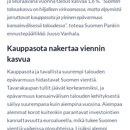
ja seuraavana vuonna talous kasvaa 1,6 %.
”Suomen
talouskasvu on hiljalleen virkoamassa, mutta elpymistä
jarruttavat kauppasota ja yleinen epävarmuus
kansainvälisessä taloudessa”
, toteaa Suomen Pankin
ennustepäällikkö Juuso Vanhala.
Kauppasota nakertaa viennin
kasvua
Kauppasota ja tavallista suurempi talouden
epävarmuus hidastavat Suomen vientiä.
Tavarakaupan tullit jäävät korkeammiksi, ja
epävarmuus kansainvälisen talouden kehityksestä
säilyy suurempana kuin aiempina vuosina. Aiempaa
alemmat korot kuitenkin parantavat investointien
kannattavuutta euroalueella, mikä tukee Suomen
vientiä vaikeissa olosuhteissa. Lisäksi alempi