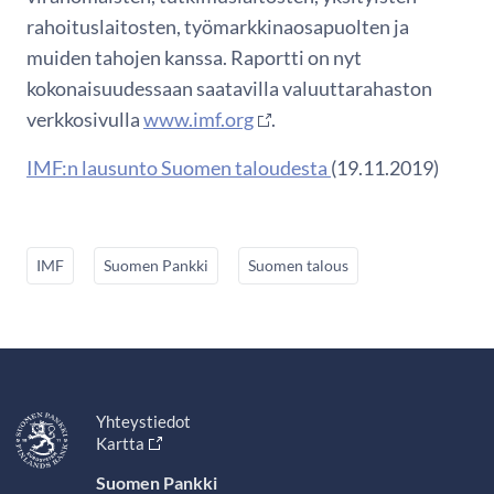
rahoituslaitosten, työmarkkinaosapuolten ja
muiden tahojen kanssa. Raportti on nyt
kokonaisuudessaan saatavilla valuuttarahaston
verkkosivulla
www.imf.org
.
IMF:n lausunto Suomen taloudesta
(19.11.2019)
IMF
Suomen Pankki
Suomen talous
Yhteystiedot
Kartta
Suomen Pankki