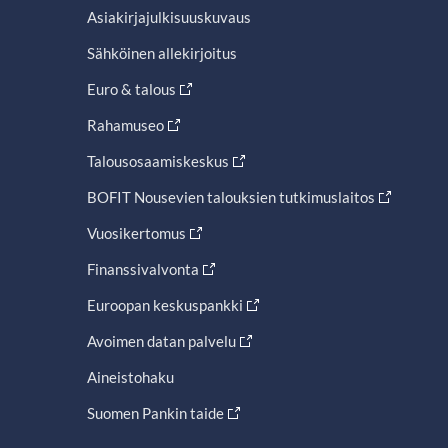
Asiakirjajulkisuuskuvaus
Sähköinen allekirjoitus
Euro & talous
Rahamuseo
Talousosaamiskeskus
BOFIT Nousevien talouksien tutkimuslaitos
Vuosikertomus
Finanssivalvonta
Euroopan keskuspankki
Avoimen datan palvelu
Aineistohaku
Suomen Pankin taide