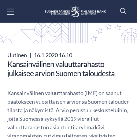
Siirry sisältöön
Uutinen
|
16.1.2020 16.10
Kansainvälinen valuuttarahasto
julkaisee arvion Suomen taloudesta
Kansainvälinen valuuttarahasto (IMF) on saanut
päätökseen vuosittaisen arvionsa Suomen talouden
tilasta ja näkymistä. Arvio perustuu keskusteluihin,
joita Suomessa syksyllä 2019 vieraillut
valuuttarahaston asiantuntijaryhmä kävi
viranomaisten, tutkimuslaitosten, yksityisten