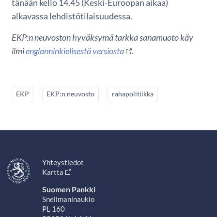
tänään kello 14.45 (Keski-Euroopan aikaa)
alkavassa lehdistötilaisuudessa.
EKP:n neuvoston hyväksymä tarkka sanamuoto käy
ilmi
englanninkielisestä versiosta
.
EKP
EKP:n neuvosto
rahapolitiikka
Yhteystiedot
Kartta
Suomen Pankki
Snellmaninaukio
PL 160