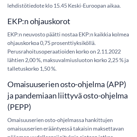
lehdistötiedote klo 15.45 Keski-Euroopan aikaa.
EKP:n ohjauskorot
EKP:n neuvosto päätti nostaa EKP:n kaikkia kolmea
ohjauskorkoa 0,75 prosenttiyksiköllä.
Perusrahoitusoperaatioiden korko on 2.11.2022
lähtien 2,00 %, maksuvalmiusluoton korko 2,25 % ja
talletuskorko 1,50 %.
Omaisuuserien osto-ohjelma (APP)
ja pandemiaan liittyvä osto-ohjelma
(PEPP)
Omaisuuserien osto-ohjelmassa hankittujen
omaisuuserien erääntyessä takaisin maksettavan
pääoman uudelleensijoituksia aiotaan jatkaa