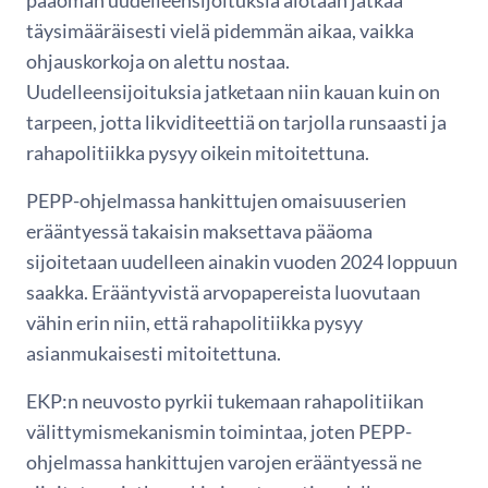
täysimääräisesti vielä pidemmän aikaa, vaikka
ohjauskorkoja on alettu nostaa.
Uudelleensijoituksia jatketaan niin kauan kuin on
tarpeen, jotta likviditeettiä on tarjolla runsaasti ja
rahapolitiikka pysyy oikein mitoitettuna.
PEPP-ohjelmassa hankittujen omaisuuserien
erääntyessä takaisin maksettava pääoma
sijoitetaan uudelleen ainakin vuoden 2024 loppuun
saakka. Erääntyvistä arvopapereista luovutaan
vähin erin niin, että rahapolitiikka pysyy
asianmukaisesti mitoitettuna.
EKP:n neuvosto pyrkii tukemaan rahapolitiikan
välittymismekanismin toimintaa, joten PEPP-
ohjelmassa hankittujen varojen erääntyessä ne