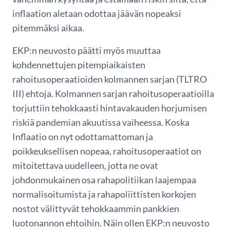
inflaation aletaan odottaa jäävän nopeaksi
pitemmäksi aikaa.
EKP:n neuvosto päätti myös muuttaa
kohdennettujen pitempiaikaisten
rahoitusoperaatioiden kolmannen sarjan (TLTRO
III) ehtoja. Kolmannen sarjan rahoitusoperaatioilla
torjuttiin tehokkaasti hintavakauden horjumisen
riskiä pandemian akuutissa vaiheessa. Koska
Inflaatio on nyt odottamattoman ja
poikkeuksellisen nopeaa, rahoitusoperaatiot on
mitoitettava uudelleen, jotta ne ovat
johdonmukainen osa rahapolitiikan laajempaa
normalisoitumista ja rahapoliittisten korkojen
nostot välittyvät tehokkaammin pankkien
luotonannon ehtoihin. Näin ollen EKP:n neuvosto