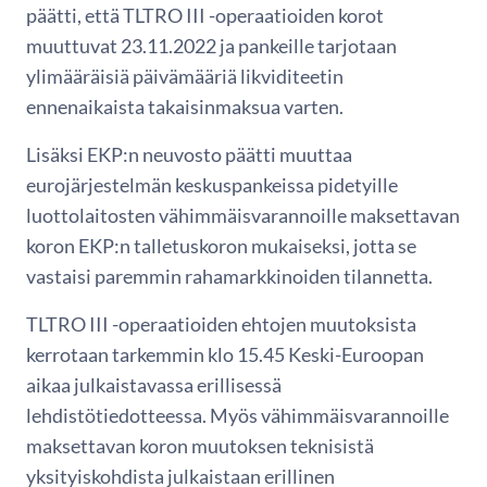
päätti, että TLTRO III -operaatioiden korot
muuttuvat 23.11.2022 ja pankeille tarjotaan
ylimääräisiä päivämääriä likviditeetin
ennenaikaista takaisinmaksua varten.
Lisäksi EKP:n neuvosto päätti muuttaa
eurojärjestelmän keskuspankeissa pidetyille
luottolaitosten vähimmäisvarannoille maksettavan
koron EKP:n talletuskoron mukaiseksi, jotta se
vastaisi paremmin rahamarkkinoiden tilannetta.
TLTRO III -operaatioiden ehtojen muutoksista
kerrotaan tarkemmin klo 15.45 Keski-Euroopan
aikaa julkaistavassa erillisessä
lehdistötiedotteessa. Myös vähimmäisvarannoille
maksettavan koron muutoksen teknisistä
yksityiskohdista julkaistaan erillinen