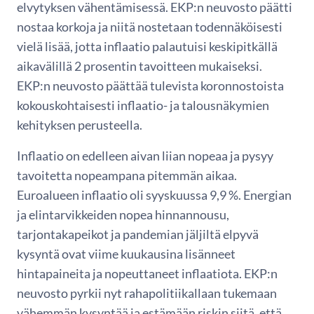
elvytyksen vähentämisessä. EKP:n neuvosto päätti
nostaa korkoja ja niitä nostetaan todennäköisesti
vielä lisää, jotta inflaatio palautuisi keskipitkällä
aikavälillä 2 prosentin tavoitteen mukaiseksi.
EKP:n neuvosto päättää tulevista koronnostoista
kokouskohtaisesti inflaatio- ja talousnäkymien
kehityksen perusteella.
Inflaatio on edelleen aivan liian nopeaa ja pysyy
tavoitetta nopeampana pitemmän aikaa.
Euroalueen inflaatio oli syyskuussa 9,9 %. Energian
ja elintarvikkeiden nopea hinnannousu,
tarjontakapeikot ja pandemian jäljiltä elpyvä
kysyntä ovat viime kuukausina lisänneet
hintapaineita ja nopeuttaneet inflaatiota. EKP:n
neuvosto pyrkii nyt rahapolitiikallaan tukemaan
vähemmän kysyntää ja estämään riskin siitä, että