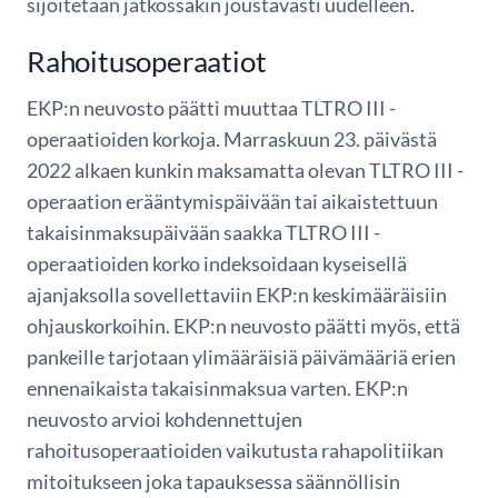
sijoitetaan jatkossakin joustavasti uudelleen.
Rahoitusoperaatiot
EKP:n neuvosto päätti muuttaa TLTRO III -
operaatioiden korkoja. Marraskuun 23. päivästä
2022 alkaen kunkin maksamatta olevan TLTRO III -
operaation erääntymispäivään tai aikaistettuun
takaisinmaksupäivään saakka TLTRO III -
operaatioiden korko indeksoidaan kyseisellä
ajanjaksolla sovellettaviin EKP:n keskimääräisiin
ohjauskorkoihin. EKP:n neuvosto päätti myös, että
pankeille tarjotaan ylimääräisiä päivämääriä erien
ennenaikaista takaisinmaksua varten. EKP:n
neuvosto arvioi kohdennettujen
rahoitusoperaatioiden vaikutusta rahapolitiikan
mitoitukseen joka tapauksessa säännöllisin