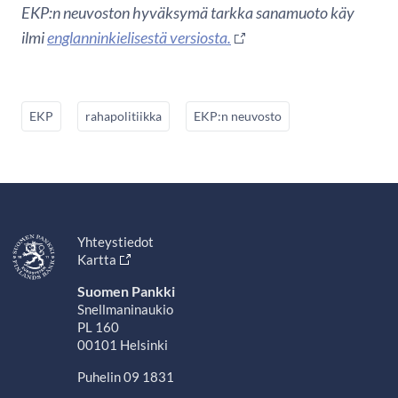
EKP:n neuvoston hyväksymä tarkka sanamuoto käy
ilmi
englanninkielisestä versiosta.
EKP
rahapolitiikka
EKP:n neuvosto
Yhteystiedot
Kartta
Suomen Pankki
Snellmaninaukio
PL 160
00101 Helsinki
Puhelin 09 1831