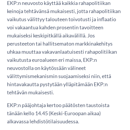
EKP:n neuvosto käyttää kaikkia rahapolitiikan
keinoja tehtävänsä mukaisesti, jotta rahapolitiikan
vaikutus välittyy talouteen toivotusti ja inflaatio
voi vakaantua kahden prosentin tavoitteen
mukaiseksi keskipitkällä aikavälillä. Jos
perusteeton tai hallitsematon markkinakehitys
uhkaa muuttaa vakavanlaatuisesti rahapolitiikan
vaikutusta euroalueen eri maissa, EKP:n
neuvostolla on käytössään välineet
välittymismekanismin suojaamiseksi niin, että
hintavakautta pystytään ylläpitämään EKP:n
tehtävän mukaisesti.
EKP:n pääjohtaja kertoo päätösten taustoista
tänään kello 14.45 (Keski-Euroopan aikaa)
alkavassa lehdistötilaisuudessa.