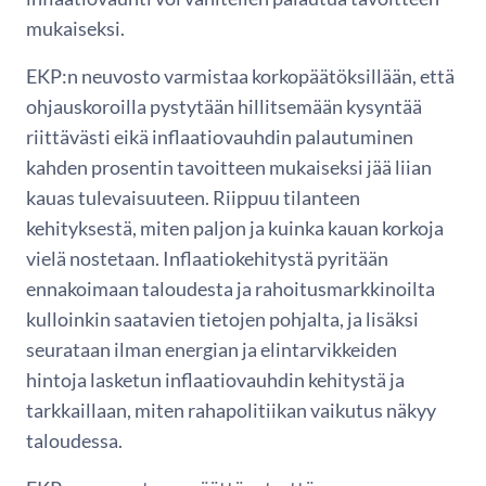
mukaiseksi.
EKP:n neuvosto varmistaa korkopäätöksillään, että
ohjauskoroilla pystytään hillitsemään kysyntää
riittävästi eikä inflaatiovauhdin palautuminen
kahden prosentin tavoitteen mukaiseksi jää liian
kauas tulevaisuuteen. Riippuu tilanteen
kehityksestä, miten paljon ja kuinka kauan korkoja
vielä nostetaan. Inflaatiokehitystä pyritään
ennakoimaan taloudesta ja rahoitusmarkkinoilta
kulloinkin saatavien tietojen pohjalta, ja lisäksi
seurataan ilman energian ja elintarvikkeiden
hintoja lasketun inflaatiovauhdin kehitystä ja
tarkkaillaan, miten rahapolitiikan vaikutus näkyy
taloudessa.