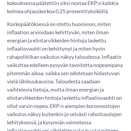
kokouksessa päätettiin siksi nostaa EKP:n kaikkia
kolmea ohjauskorkoa 0,25 prosenttiyksiköllä.
Korkopäätöksessä on otettu huomioon, miten
inflaation arvioidaan kehittyvän, miten ilman
energian ja elintarvikkeiden hintoja laskettu
inflaatiovauhti on kehittynyt ja miten hyvin
rahapolitiikan vaikutus näkyy taloudessa. Inflaatio
vaikuttaa edelleen pysyvän tavoitetta nopeampana
pitemmän aikaa, vaikka sen odotetaan hidastuvan
vielä lähikuukausina. Taloudesta saadaan
vaihtelevia tietoja, mutta ilman energian ja
elintarvikkeiden hintoja laskettu inflaatiovauhti on
ollut varsin nopea. EKP:n aiempien koronnostojen
vaikutus näkyy kuitenkin jo selvästi rahoitusolojen
kehityksessä, ja kysynnän vaimetessa
inflaatiovauhti voi vähitellen palautua tavoitteen