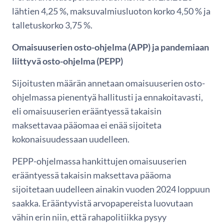
lähtien 4,25 %, maksuvalmiusluoton korko 4,50 % ja
talletuskorko 3,75 %.
Omaisuuserien osto-ohjelma (APP) ja pandemiaan
liittyvä osto-ohjelma (PEPP)
Sijoitusten määrän annetaan omaisuuserien osto-
ohjelmassa pienentyä hallitusti ja ennakoitavasti,
eli omaisuuserien erääntyessä takaisin
maksettavaa pääomaa ei enää sijoiteta
kokonaisuudessaan uudelleen.
PEPP-ohjelmassa hankittujen omaisuuserien
erääntyessä takaisin maksettava pääoma
sijoitetaan uudelleen ainakin vuoden 2024 loppuun
saakka. Erääntyvistä arvopapereista luovutaan
vähin erin niin, että rahapolitiikka pysyy