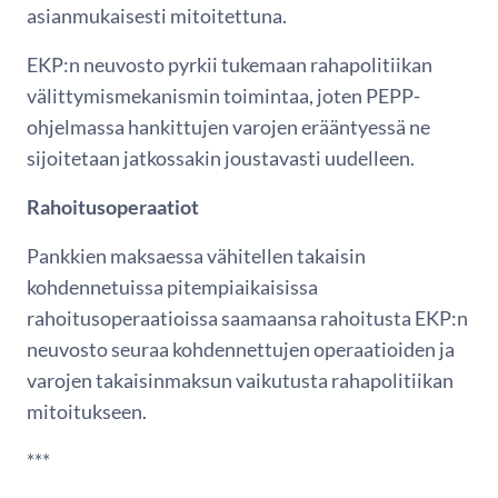
asianmukaisesti mitoitettuna.
EKP:n neuvosto pyrkii tukemaan rahapolitiikan
välittymismekanismin toimintaa, joten PEPP-
ohjelmassa hankittujen varojen erääntyessä ne
sijoitetaan jatkossakin joustavasti uudelleen.
Rahoitusoperaatiot
Pankkien maksaessa vähitellen takaisin
kohdennetuissa pitempiaikaisissa
rahoitusoperaatioissa saamaansa rahoitusta EKP:n
neuvosto seuraa kohdennettujen operaatioiden ja
varojen takaisinmaksun vaikutusta rahapolitiikan
mitoitukseen.
***