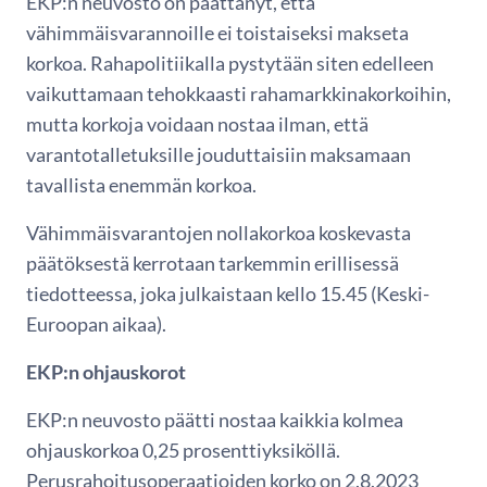
EKP:n neuvosto on päättänyt, että
vähimmäisvarannoille ei toistaiseksi makseta
korkoa. Rahapolitiikalla pystytään siten edelleen
vaikuttamaan tehokkaasti rahamarkkinakorkoihin,
mutta korkoja voidaan nostaa ilman, että
varantotalletuksille jouduttaisiin maksamaan
tavallista enemmän korkoa.
Vähimmäisvarantojen nollakorkoa koskevasta
päätöksestä kerrotaan tarkemmin erillisessä
tiedotteessa, joka julkaistaan kello 15.45 (Keski-
Euroopan aikaa).
EKP:n ohjauskorot
EKP:n neuvosto päätti nostaa kaikkia kolmea
ohjauskorkoa 0,25 prosenttiyksiköllä.
Perusrahoitusoperaatioiden korko on 2.8.2023