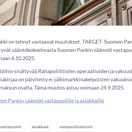
ki on tehnyt vastaavat muutokset. TARGET- Suomen Pank
tyvät sääntökokoelmasta Suomen Pankin säännöt vastapuoli
maan 6.10.2025.
ntöihin sisältyvää Rahapoliittisten operaatioiden ja vaku
iakirjaa on päivitetty ei-jälkimarkkinakelpoisten vakuuksi
imaksun osalta. Tämä muutos astuu voimaan 24.9.2025.
n Pankin säännöt vastapuolille ja asiakkaille
vastapuolet
asiakkaat
vastapuolisäännöt