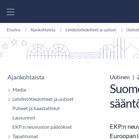
Siirry sisältöön
Etusivu
Ajankohtaista
Lehdistötiedotteet ja uutiset
Uutise
Ajankohtaista
Uutinen
|
2
Suomen
Media
Lehdistötiedotteet ja uutiset
säänt
Puheet ja haastattelut
Lausunnot
EKP:n neuv
EKP:n neuvoston päätökset
Euroopan l
Tapahtumat