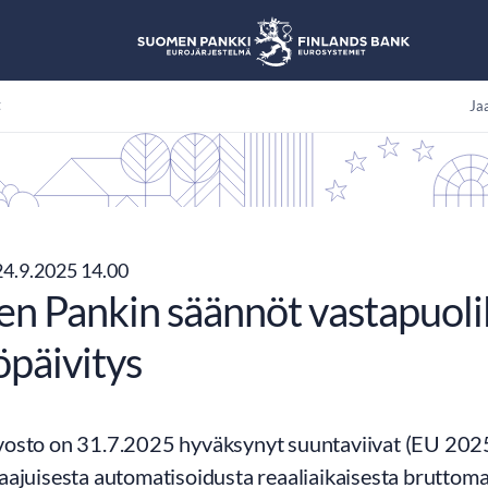
t
Jaa
4.9.2025 14.00
 Pankin säännöt vastapuolille
öpäivitys
osto on 31.7.2025 hyväksynyt suuntaviivat (EU 20
aajuisesta automatisoidusta reaaliaikaisesta brutto