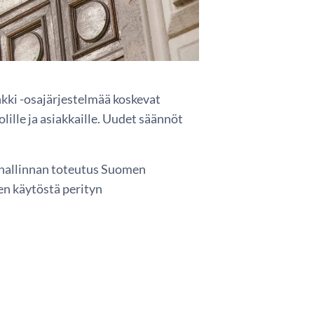
ki -osajärjestelmää koskevat
lle ja asiakkaille. Uudet säännöt
ushallinnan toteutus Suomen
en käytöstä perityn