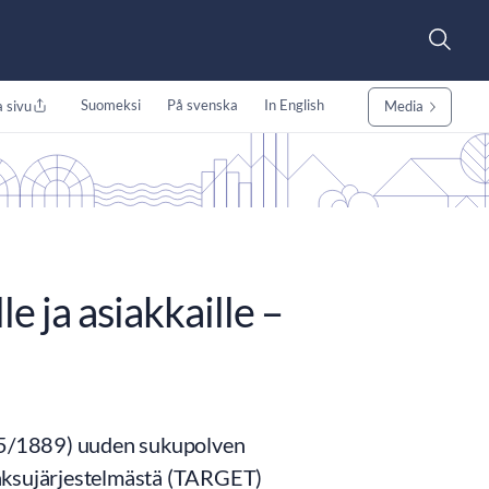
Suomeksi
På svenska
In English
 sivu
Media
 ja asiakkaille –
25/1889) uuden sukupolven
maksujärjestelmästä (TARGET)