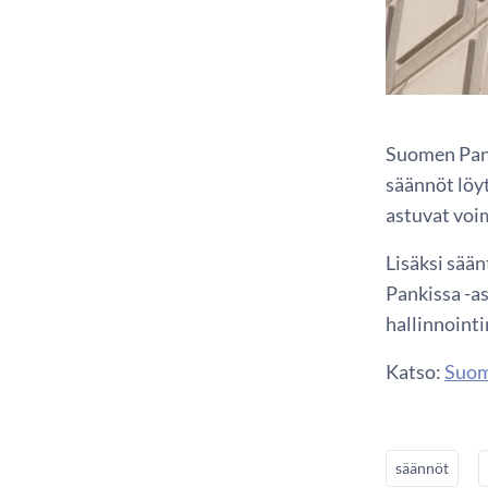
Suomen Pank
säännöt löy
astuvat voi
Lisäksi sää
Pankissa -as
hallinnoint
Katso:
Suome
säännöt