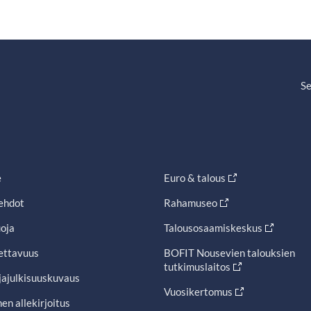
Se
e
Euro & talous
ehdot
Rahamuseo
oja
Talousosaamiskeskus
ettavuus
BOFIT Nousevien talouksien
tutkimuslaitos
jajulkisuuskuvaus
Vuosikertomus
en allekirjoitus