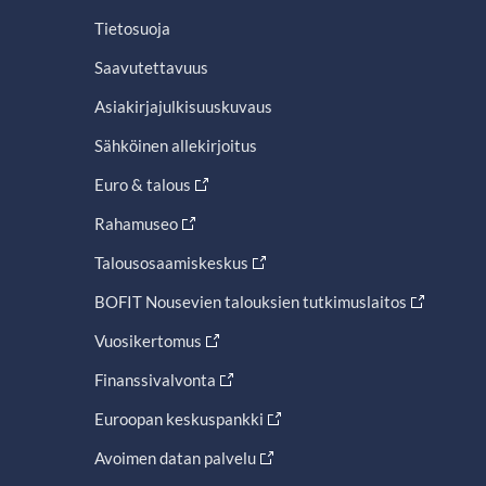
Tietosuoja
Saavutettavuus
Asiakirjajulkisuuskuvaus
Sähköinen allekirjoitus
Euro & talous
Rahamuseo
Talousosaamiskeskus
BOFIT Nousevien talouksien tutkimuslaitos
Vuosikertomus
Finanssivalvonta
Euroopan keskuspankki
Avoimen datan palvelu