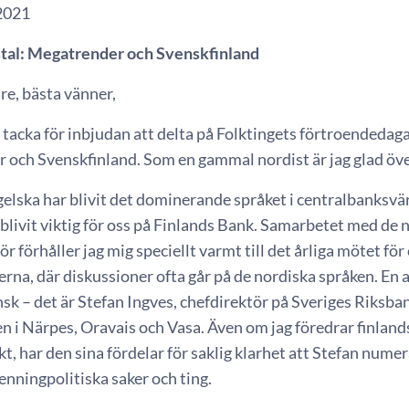
2021
stal: Megatrender och Svenskfinland
re, bästa vänner,
st tacka för inbjudan att delta på Folktingets förtroendeda
och Svenskfinland. Som en gammal nordist är jag glad över 
lska har blivit det dominerande språket i centralbanksvär
rblivit viktig för oss på Finlands Bank. Samarbetet med de
för förhåller jag mig speciellt varmt till det årliga mötet fö
rna, där diskussioner ofta går på de nordiska språken. En a
sk – det är Stefan Ingves, chefdirektör på Sveriges Riksban
 i Närpes, Oravais och Vasa. Även om jag föredrar finlands
kt, har den sina fördelar för saklig klarhet att Stefan nume
nningpolitiska saker och ting.