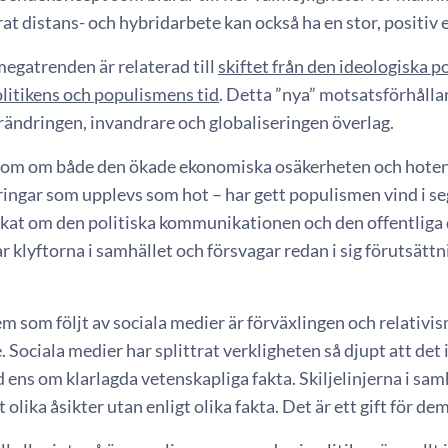
at distans- och hybridarbete kan också ha en stor, positiv 
egatrenden är relaterad till
skiftet från den ideologiska po
litikens och populismens tid
. Detta ”nya” motsatsförhålla
örändringen, invandrare och globaliseringen överlag.
som om både den ökade ekonomiska osäkerheten och hoten m
ringar som upplevs som hot – har gett populismen vind i seg
kat om den politiska kommunikationen och den offentliga
r klyftorna i samhället och försvagar redan i sig förutsätt
m som följt av sociala medier är förväxlingen och relativis
e. Sociala medier har splittrat verkligheten så djupt att det
ens om klarlagda vetenskapliga fakta. Skiljelinjerna i sam
 olika åsikter utan enligt olika fakta. Det är ett gift för de