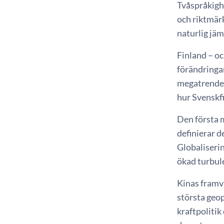
Tvåspråkighe
och riktmärk
naturlig jäm
Finland – oc
förändringar
megatrender
hur Svenskfi
Den första m
definierar d
Globaliserin
ökad turbul
Kinas framv
största geop
kraftpolitik