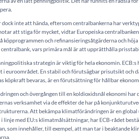
na av en lätt penningpolitik. Det har funnits en rädsla för 
pera.
dock inte att hända, eftersom centralbankerna har verktyg
hotar att stiga för mycket, vidtar Europeiska centralbank
 på köpprogrammen och refinansieringsåtgärderna och höja 
 centralbank, vars primära mål är att upprätthålla prisstabi
ingpolitiska strategin är viktig för hela ekonomin. ECB:s 
et i euroområdet. En stabil och förutsägbar prisutsikt och
s köpkraft bevaras, är en förutsättning för hållbar ekonomi
dringen och övergången till en koldioxidsnål ekonomi har
ernas verksamhet via de effekter de har på konjunkturutv
strukturerna. Att bekämpa klimatförändringen är en global
 i linje med EU:s klimatmålsättningar, har ECB-rådet best
n, som innehåller, till exempel, att man tar i beaktande kl
rna.