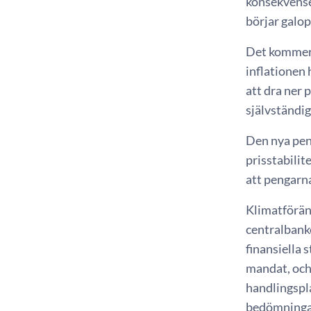
konsekvenser
börjar galop
Det kommer 
inflationen 
att dra ner
självständig
Den nya penn
prisstabilit
att pengarna
Klimatförän
centralbank
finansiella 
mandat, och
handlingspla
bedömninga