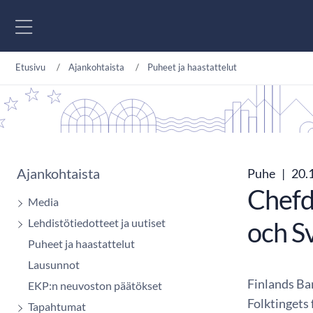
Siirry sisältöön
Etusivu
Ajankohtaista
Puheet ja haastattelut
Ajankohtaista
Puhe
|
20.
Chefd
Media
Lehdistötiedotteet ja uutiset
och S
Puheet ja haastattelut
Lausunnot
Finlands Ba
EKP:n neuvoston päätökset
Folktingets
Tapahtumat