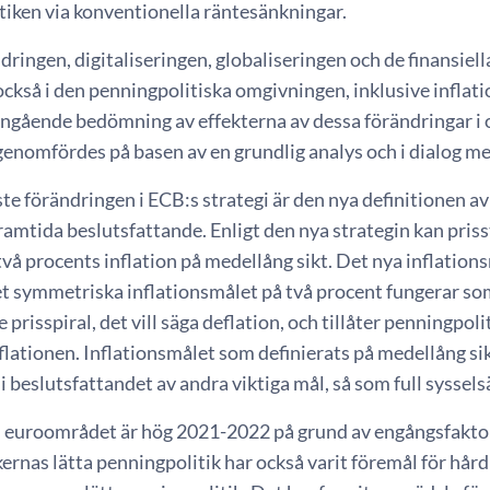
tiken via konventionella räntesänkningar.
ringen, digitaliseringen, globaliseringen och de finansiel
också i den penningpolitiska omgivningen, inklusive infla
 ingående bedömning av effekterna av dessa förändringar i
enomfördes på basen av en grundlig analys och i dialog me
te förändringen i ECB:s strategi är den nya definitionen a
framtida beslutsfattande. Enligt den nya strategin kan pris
 två procents inflation på medellång sikt. Det nya inflatio
t symmetriska inflationsmålet på två procent fungerar som
prisspiral, det vill säga deflation, och tillåter penningpoli
flationen. Inflationsmålet som definierats på medellång sik
i beslutsfattandet av andra viktiga mål, så som full syssels
 i euroområdet är hög 2021-2022 på grund av engångsfakto
rnas lätta penningpolitik har också varit föremål för hård