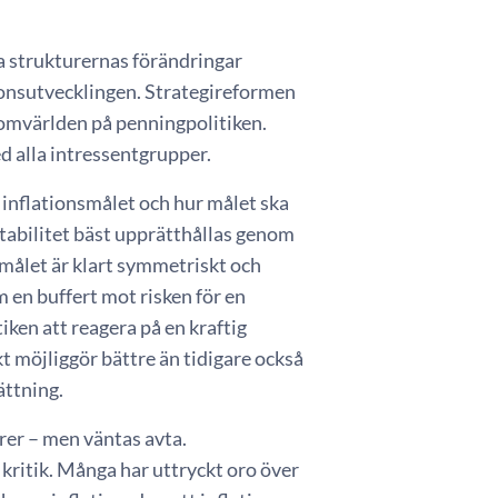
la strukturernas förändringar
tionsutvecklingen. Strategireformen
 omvärlden på penningpolitiken.
d alla intressentgrupper.
v inflationsmålet och hur målet ska
stabilitet bäst upprätthållas genom
nsmålet är klart symmetriskt och
 en buffert mot risken för en
tiken att reagera på en kraftig
t möjliggör bättre än tidigare också
ättning.
rer – men väntas avta.
 kritik. Många har uttryckt oro över