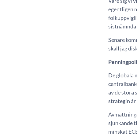
Vare sig vi v
egentligen m
folkuppvigl
sistnämnda b
Senare komme
skall jag d
Penningpolit
De globala 
centralbanke
av de stora
strategin år
Avmattningen
sjunkande ti
minskat ECB