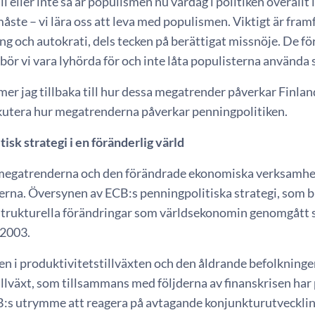
ill eller inte så är populismen nu vardag i politiken överallt
åste – vi lära oss att leva med populismen. Viktigt är framfö
ing och autokrati, dels tecken på berättigat missnöje. De
ör vi vara lyhörda för och inte låta populisterna använda 
r jag tillbaka till hur dessa megatrender påverkar Finlan
iskutera hur megatrenderna påverkar penningpolitiken.
isk strategi i en föränderlig värld
megatrenderna och den förändrade ekonomiska verksamhe
rna. Översynen av ECB:s penningpolitiska strategi, som bl
 strukturella förändringar som världsekonomin genomgått 
 2003.
 i produktivitetstillväxten och den åldrande befolkningen 
llväxt, som tillsammans med följderna av finanskrisen har 
:s utrymme att reagera på avtagande konjunkturutvecklin