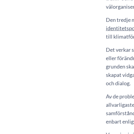
välorganiser
Den tredje m
identitetspo
till klimatf
Det verkar 
eller föränd
grunden ska
skapat vidga
och dialog.
Av de proble
allvarligast
samförstånd 
enbart enligt