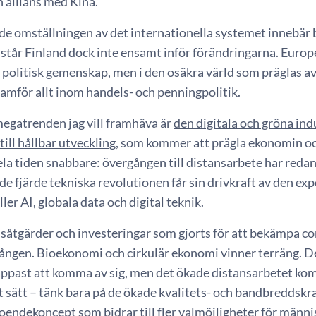
 allians med Kina.
e omställningen av det internationella systemet innebär b
står Finland dock inte ensamt inför förändringarna. Europ
 politisk gemenskap, men i den osäkra värld som präglas av k
ramför allt inom handels- och penningpolitik.
egatrenden jag vill framhäva är
den digitala och gröna ind
ill hållbar utveckling
, som kommer att prägla ekonomin oc
la tiden snabbare: övergången till distansarbete har redan
de fjärde tekniska revolutionen får sin drivkraft av den expo
ller AI, globala data och digital teknik.
åtgärder och investeringar som gjorts för att bekämpa coro
ången. Bioekonomi och cirkulär ekonomi vinner terräng. D
past att komma av sig, men det ökade distansarbetet kom
 sätt – tänk bara på de ökade kvalitets- och bandbreddskrav
boendekoncept som bidrar till fler valmöjligheter för männi