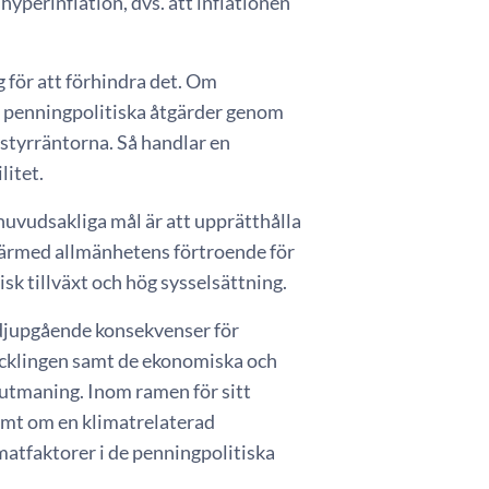
hyperinflation, dvs. att inflationen
 för att förhindra det. Om
en penningpolitiska åtgärder genom
styrräntorna. Så handlar en
litet.
huvudsakliga mål är att upprätthålla
 därmed allmänhetens förtroende för
sk tillväxt och hög sysselsättning.
 djupgående konsekvenser för
ecklingen samt de ekonomiska och
 utmaning. Inom ramen för sitt
ämt om en klimatrelaterad
imatfaktorer i de penningpolitiska