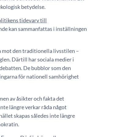
ekologisk betydelse.
litikens tidevarv till
nde kan sammanfattas i inställningen
ot den traditionella livsstilen –
len. Därtill har sociala medier i
 debatten. De bubblor som den
ningarna för nationell samhörighet
men av åsikter och fakta det
 inte längre verkar råda något
hället skapas således inte längre
mokratin.