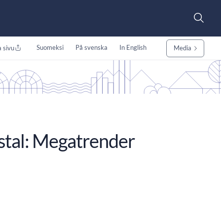
Suomeksi
På svenska
In English
 sivu
Media
nstal: Megatrender