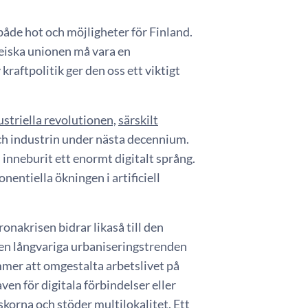
åde hot och möjligheter för Finland.
eiska unionen må vara en
raftpolitik ger den oss ett viktigt
ustriella revolutionen,
särskilt
h industrin under nästa decennium.
 inneburit ett enormt digitalt språng.
nentiella ökningen i artificiell
nakrisen bidrar likaså till den
en långvariga urbaniseringstrenden
mer att omgestalta arbetslivet på
en för digitala förbindelser eller
skorna och stöder multilokalitet. Ett