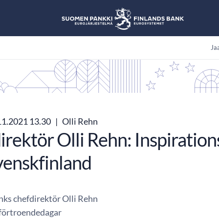
Jaa
11.2021 13.30
|
Olli Rehn
irektör Olli Rehn: Inspiratio
venskfinland
nks chefdirektör Olli Rehn
 förtroendedagar