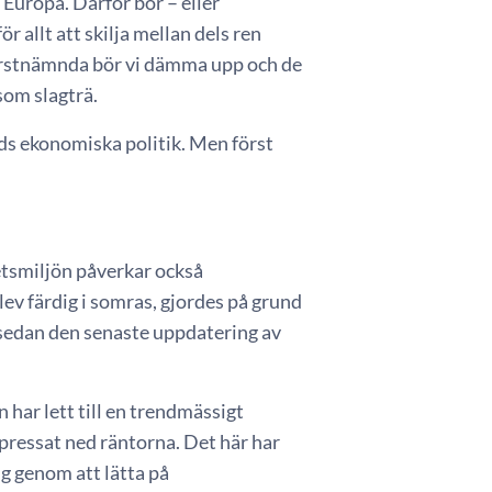
 i Europa. Därför bör – eller
r allt att skilja mellan dels ren
 förstnämnda bör vi dämma upp och de
som slagträ.
ds ekonomiska politik. Men först
tsmiljön påverkar också
ev färdig i somras, gjordes på grund
sedan den senaste uppdatering av
har lett till en trendmässigt
pressat ned räntorna. Det här har
g genom att lätta på