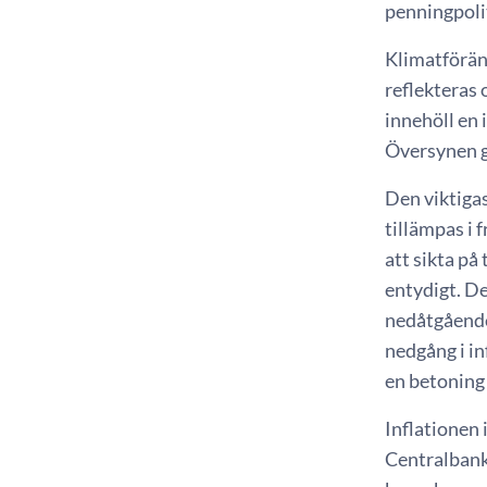
penningpoli
Klimatföränd
reflekteras 
innehöll en
Översynen g
Den viktigas
tillämpas i 
att sikta på
entydigt. De
nedåtgående 
nedgång i in
en betoning 
Inflationen
Centralbanke