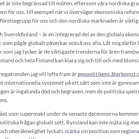
t är inte begränsad till möten, eftersom våra nordiska gr
en för oss, till exempel när vi överväger ekonomiska refor
förelsegrupp för oss och den nordiska marknaden är viktig
h Svenskfinland – är en integrerad del av den globala ekon
 som pågår globalt påverkar också oss alla. Låt mig därför 
 som jag tycker är de viktigaste trenderna för åren framö
nland och hela Finland kan klara sig och till och med blomst
egatrenden jag vill lyfta fram är
geopolitikens återkomst 
et internationella systemet på ett sätt som inte är gynnsamt
gen är ingalunda död och begraven, men de politiska spelreg
ens.
äxt som supermakt under de senaste decennierna kommer i 
olitiska frågan globalt sett. Ryssland kan inte mäta sig me
 och oberäknelighet lyckats stärka sin position som region