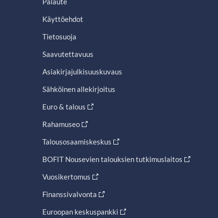
Palaute
Käyttöehdot
Tietosuoja
Saavutettavuus
Asiakirjajulkisuuskuvaus
Sähköinen allekirjoitus
Euro & talous
Rahamuseo
Talousosaamiskeskus
BOFIT Nousevien talouksien tutkimuslaitos
Vuosikertomus
Finanssivalvonta
Euroopan keskuspankki