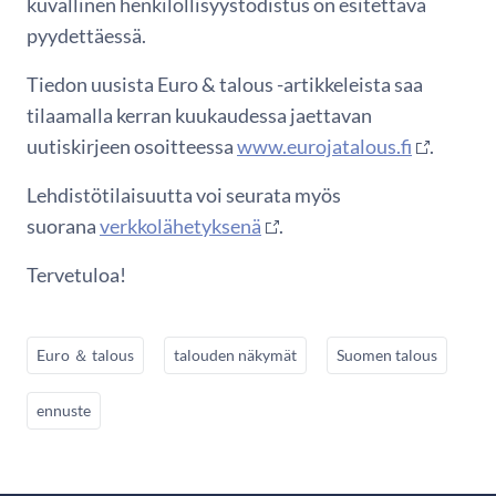
kuvallinen henkilöllisyystodistus on esitettävä
pyydettäessä.
Tiedon uusista Euro & talous -artikkeleista saa
tilaamalla kerran kuukaudessa jaettavan
uutiskirjeen osoitteessa
www.eurojatalous.fi
.
Lehdistötilaisuutta voi seurata myös
suorana
verkkolähetyksenä
.
Tervetuloa!
Euro ＆ talous
talouden näkymät
Suomen talous
ennuste