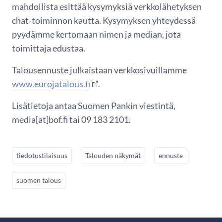
mahdollista esittää kysymyksiä verkkolähetyksen
chat-toiminnon kautta. Kysymyksen yhteydessä
pyydämme kertomaan nimen ja median, jota
toimittaja edustaa.
Talousennuste julkaistaan verkkosivuillamme
www.eurojatalous.fi
.
Lisätietoja antaa Suomen Pankin viestintä,
media[at]bof.fi tai 09 183 2101.
tiedotustilaisuus
Talouden näkymät
ennuste
suomen talous