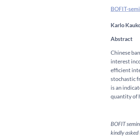
BOFIT-semi
Karlo Kauko
Abstract
Chinese ban
interest inc
efficient in
stochastic f
is an indic
quantity of 
BOFIT seminar
kindly asked 