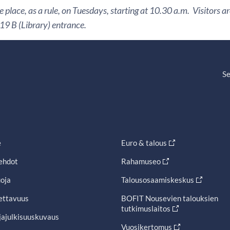
 place, as a rule, on Tuesdays, starting at 10.30 a.m. Visitors 
9 B (Library) entrance.
Se
e
Euro & talous
ehdot
Rahamuseo
oja
Talousosaamiskeskus
ettavuus
BOFIT Nousevien talouksien
tutkimuslaitos
jajulkisuuskuvaus
Vuosikertomus