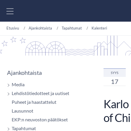
Siirry sisältöön
Etusivu
Ajankohtaista
Tapahtumat
Kalenteri
Ajankohtaista
SYYS
17
Media
Lehdistötiedotteet ja uutiset
Karlo
Puheet ja haastattelut
Lausunnot
of Ch
EKP:n neuvoston päätökset
Tapahtumat