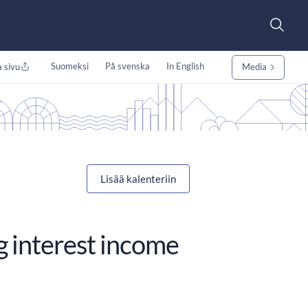
Suomeksi
På svenska
In English
 sivu
Media
Lisää kalenteriin
g interest income