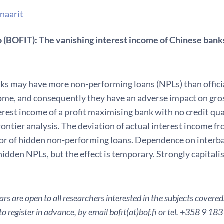
naarit
 (BOFIT): The vanishing interest income of Chinese bank
ks may have more non-performing loans (NPLs) than offici
ome, and consequently they have an adverse impact on gross
terest income of a profit maximising bank with no credit qu
rontier analysis. The deviation of actual interest income f
ator of hidden non-performing loans. Dependence on interb
hidden NPLs, but the effect is temporary. Strongly capita
s are open to all researchers interested in the subjects covered
to register in advance, by email bofit(at)bof.fi or tel. +358 9 18