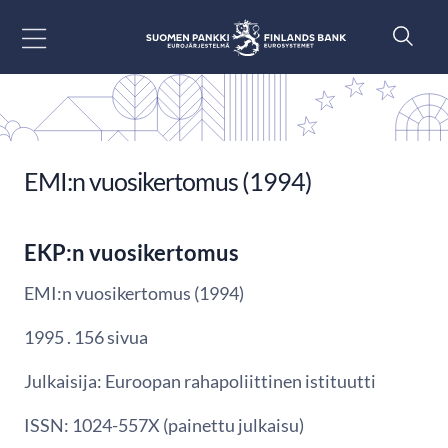
Siirry sisältöön
EMI:n vuosikertomus (1994)
EKP:n vuosikertomus
EMI:n vuosikertomus (1994)
1995 . 156 sivua
Julkaisija: Euroopan rahapoliittinen istituutti
ISSN: 1024-557X (painettu julkaisu)