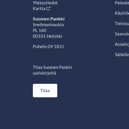
Yhteystiedot
Palaut
Kartta
Käyttö
Suomen Pankki
Tietosu
Snellmaninaukio
PL 160
Saavut
00101 Helsinki
Asiakir
Puhelin 09 1831
Sähköin
Tilaa Suomen Pankin
uutiskirjeitä
Tilaa