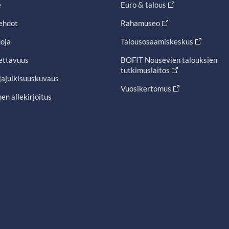
e
Euro & talous
ehdot
Rahamuseo
oja
Talousosaamiskeskus
ettavuus
BOFIT Nousevien talouksien
tutkimuslaitos
jajulkisuuskuvaus
Vuosikertomus
en allekirjoitus