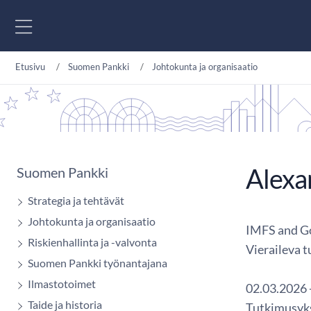
Siirry sisältöön
Etusivu
Suomen Pankki
Johtokunta ja organisaatio
Alexa
Suomen Pankki
Strategia ja tehtävät
Johtokunta ja organisaatio
IMFS and Go
Riskienhallinta ja -valvonta
Vieraileva t
Suomen Pankki työnantajana
Ilmastotoimet
02.03.2026 
Taide ja historia
Tutkimusyk