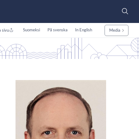
Suomeksi
På svenska
In English
 sivu
Media