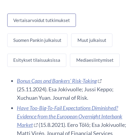
Vertaisarvoidut tutkimukset
Suomen Pankin julkaisut
Muut julkaisut
Esitykset tilaisuuksissa
Mediaesiintymiset
Bonus Caps and Bankers' Risk-Taking
(25.11.2024). Esa Jokivuolle; Jussi Keppo;
Xuchuan Yuan. Journal of Risk.
Have Too-Big-To-Fail Expectations Diminished?
Evidence from the European Overnight Interbank
Market
(15.8.2021). Eero Tölö; Esa Jokivuolle;
Matti Virén. Journal of Financial Services