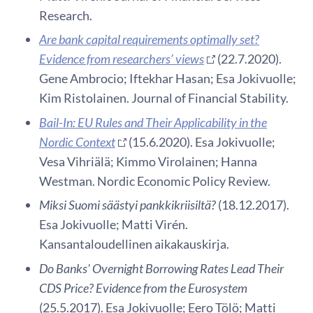
Research.
Are bank capital requirements optimally set?
Evidence from researchers’ views
(22.7.2020).
Gene Ambrocio; Iftekhar Hasan; Esa Jokivuolle;
Kim Ristolainen. Journal of Financial Stability.
Bail-In: EU Rules and Their Applicability in the
Nordic Context
(15.6.2020). Esa Jokivuolle;
Vesa Vihriälä; Kimmo Virolainen; Hanna
Westman. Nordic Economic Policy Review.
Miksi Suomi säästyi pankkikriisiltä?
(18.12.2017).
Esa Jokivuolle; Matti Virén.
Kansantaloudellinen aikakauskirja.
Do Banks' Overnight Borrowing Rates Lead Their
CDS Price? Evidence from the Eurosystem
(25.5.2017). Esa Jokivuolle; Eero Tölö; Matti