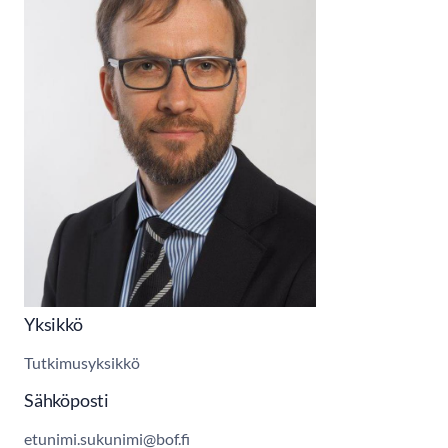
Yksikkö
Tutkimusyksikkö
Sähköposti
etunimi.sukunimi@bof.fi