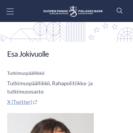
Siirry sisältöön
Esa Jokivuolle
Tutkimuspäällikkö
Tutkimuspäällikkö, Rahapolitiikka- ja
tutkimusosasto
X (Twitter)