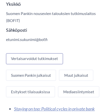
Yksikkö
Suomen Pankin nousevien talouksien tutkimuslaitos
(BOFIT)
Sähköposti
etunimi.sukunimi@bof.fi
Vertaisarvoidut tutkimukset
Suomen Pankin julkaisut
Muut julkaisut
Esitykset tilaisuuksissa
Mediaesiintymiset
Staying on top: Political cycles in private bank