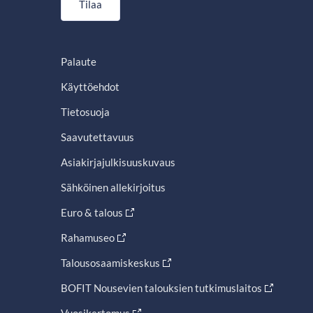
Tilaa
Palaute
Käyttöehdot
Tietosuoja
Saavutettavuus
Asiakirjajulkisuuskuvaus
Sähköinen allekirjoitus
Euro & talous
Rahamuseo
Talousosaamiskeskus
BOFIT Nousevien talouksien tutkimuslaitos
Vuosikertomus