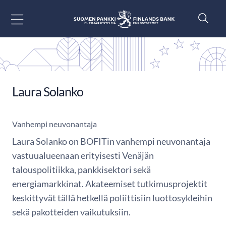
Siirry sisältöön
Laura Solanko
Vanhempi neuvonantaja
Laura Solanko on BOFITin vanhempi neuvonantaja
vastuualueenaan erityisesti Venäjän
talouspolitiikka, pankkisektori sekä
energiamarkkinat. Akateemiset tutkimusprojektit
keskittyvät tällä hetkellä poliittisiin luottosykleihin
sekä pakotteiden vaikutuksiin.