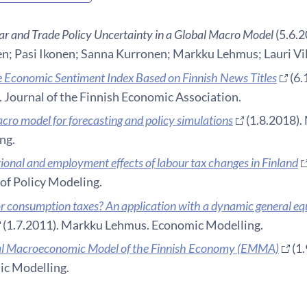
r and Trade Policy Uncertainty in a Global Macro Model
(5.6.2
n; Pasi Ikonen; Sanna Kurronen; Markku Lehmus; Lauri Vi
 Economic Sentiment Index Based on Finnish News Titles
(6.
 Journal of the Finnish Economic Association.
ro model for forecasting and policy simulations
(1.8.2018)
ng.
tional and employment effects of labour tax changes in Finland
 of Policy Modeling.
r consumption taxes? An application with a dynamic general eq
(1.7.2011). Markku Lehmus. Economic Modelling.
al Macroeconomic Model of the Finnish Economy (EMMA)
(1
c Modelling.