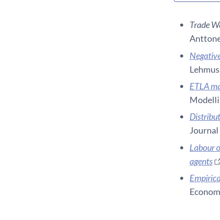
Trade Wa
Anttone
Negative
Lehmus.
ETLA mac
Modelli
Distribu
Journal
Labour o
agents
Empiric
Economi