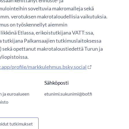
ssään kehittänyt ennuste- ja
imulointeihin soveltuvia makromalleja sekä
t mm. verotuksen makrotaloudellisia vaikutuksia.
mus on työskennellyt aiemmin
ikkönä Etlassa, erikoistutkijana VATT:ssa,
tutkijana Palkansaajien tutkimuslaitoksessa
e) sekä opettanut makrotaloustiedettä Turun ja
liopistoissa.
y.app/profile/markkulehmus.bsky.social
Sähköposti
n ja euroalueen
etunimi.sukunimi@bof.fi
misto
oidut tutkimukset