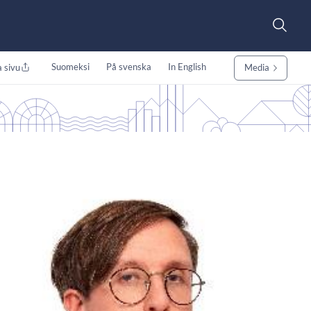
Suomeksi
På svenska
In English
 sivu
Media