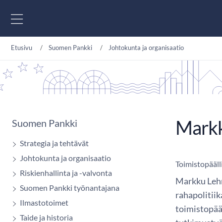
Siirry sisältöön
Etusivu
Suomen Pankki
Johtokunta ja organisaatio
Mark
Suomen Pankki
Strategia ja tehtävät
Johtokunta ja organisaatio
Toimistopääll
Riskienhallinta ja -valvonta
Markku Leh
Suomen Pankki työnantajana
rahapolitii
Ilmastotoimet
toimistopää
Taide ja historia