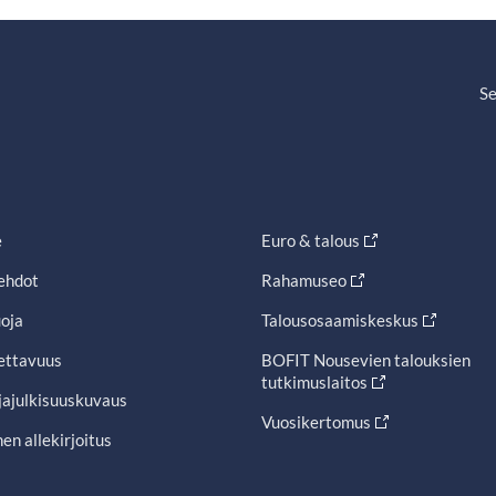
Se
e
Euro & talous
ehdot
Rahamuseo
oja
Talousosaamiskeskus
ettavuus
BOFIT Nousevien talouksien
tutkimuslaitos
jajulkisuuskuvaus
Vuosikertomus
en allekirjoitus